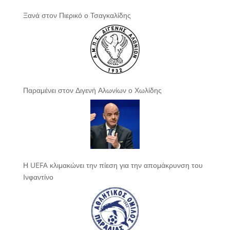
Ξανά στον Πιερικό ο Τσαγκαλίδης
Παραμένει στον Διγενή Αλωνίων ο Χωλίδης
Η UEFA κλιμακώνει την πίεση για την απομάκρυνση του
Ινφαντίνο