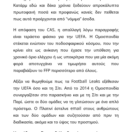
Κατάρμ εδώ και δέκα χρόνια ξοδεύουν απροκάλυπτα
πρωτοφανή ποσά και προφανώς κανείς δεν πείθεται
πως αυτά προέρχονται από “νόμιμα” έσοδα.
Η απόφαση του CAS, η απαλλαγή λόγω παραγραφής
είναι τεράστιο φιάσκο για την UEFA. Η Ομοσπονδία
στέκεται ενώπιον του ποδοσφαιρικού κόσμου, που την
κρίνει είτε ως ανίκανη που έχασε την υπόθεση για
χρονικό όριο ελέγχου ή ως υποκρίτρια που για μία ακόμη
φορά αποτυγχάνει να τιμωρήσει αυτούς που
παραβιάζουν το FFP περισσότερο από όλους.
Αξίζει να θυμηθούμε πως τα Football Leaks εξέθεσαν
την UEFA όσο και τη Σίτι. Από το 2014 η Ομοσπονδία
συνεργαζόταν στο παρασκήνιο και με τη Σίτι και με την
Παρί, ώστε οι δύο ομάδες να τη γλιτώσουν με ένα απλό
πρόστιμο. Ο Πλατινί έστελνε email στους ανθρώπους
και των δύο ομάδων και συζητούσαν από πριν τη
διαδικασία, ακόμα και το ύψος του προστιμού.