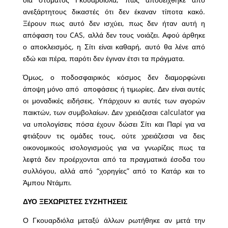
ανεξάρτητους δικαστές ότι δεν έκαναν τίποτα κακό.
Ξέρουν πως αυτό δεν ισχύει, πως δεν ήταν αυτή η
απόφαση του CAS, αλλά δεν τους νοιάζει. Αφού άρθηκε
ο αποκλεισμός, η Σίτι είναι καθαρή, αυτό θα λένε από
εδώ και πέρα, παρότι δεν έγιναν έτσι τα πράγματα.
Όμως, ο ποδοσφαιρικός κόσμος δεν διαμορφώνει
άποψη μόνο από αποφάσεις ή τιμωρίες. Δεν είναι αυτές
οι μοναδικές ειδήσεις. Υπάρχουν κι αυτές των αγορών
παικτών, των συμβολαίων. Δεν χρειάζεσαι calculator για
να υπολογίσεις πόσα έχουν δώσει Σίτι και Παρί για να
φτιάξουν τις ομάδες τους, ούτε χρειάζεσαι να δεις
οικονομικούς ισολογισμούς για να γνωρίζεις πως τα
λεφτά δεν προέρχονται από τα πραγματικά έσοδα του
συλλόγου, αλλά από “χορηγίες” από το Κατάρ και το
Άμπου Ντάμπι.
ΔΥΟ ΞΕΧΩΡΙΣΤΕΣ ΣΥΖΗΤΗΣΕΙΣ
Ο Γκουαρδιόλα μεταξύ άλλων ρωτήθηκε αν μετά την