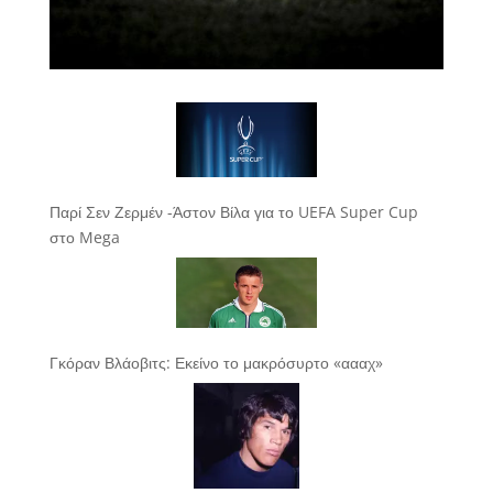
Παρί Σεν Ζερμέν -Άστον Βίλα για το UEFA Super Cup
στο Mega
Γκόραν Βλάοβιτς: Εκείνο το μακρόσυρτο «αααχ»