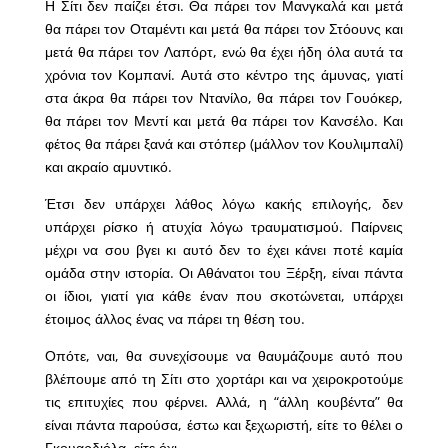
Η Σίτι δεν παίζει έτσι. Θα πάρει τον Μανγκαλά και μετά
θα πάρει τον Οταμέντι και μετά θα πάρει τον Στόουνς και
μετά θα πάρει τον Λαπόρτ, ενώ θα έχει ήδη όλα αυτά τα
χρόνια τον Κομπανί. Αυτά στο κέντρο της άμυνας, γιατί
στα άκρα θα πάρει τον Ντανίλο, θα πάρει τον Γουόκερ,
θα πάρει τον Μεντί και μετά θα πάρει τον Κανσέλο. Και
φέτος θα πάρει ξανά και στόπερ (μάλλον τον Κουλιμπαλί)
και ακραίο αμυντικό.
Έτσι δεν υπάρχει λάθος λόγω κακής επιλογής, δεν
υπάρχει ρίσκο ή ατυχία λόγω τραυματισμού. Παίρνεις
μέχρι να σου βγει κι αυτό δεν το έχει κάνει ποτέ καμία
ομάδα στην ιστορία. Οι Αθάνατοι του Ξέρξη, είναι πάντα
οι ίδιοι, γιατί για κάθε έναν που σκοτώνεται, υπάρχει
έτοιμος άλλος ένας να πάρει τη θέση του.
Οπότε, ναι, θα συνεχίσουμε να θαυμάζουμε αυτό που
βλέπουμε από τη Σίτι στο χορτάρι και να χειροκροτούμε
τις επιτυχίες που φέρνει. Αλλά, η “άλλη κουβέντα” θα
είναι πάντα παρούσα, έστω και ξεχωριστή, είτε το θέλει ο
Γκουαρδιόλα, είτε όχι.