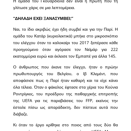
Η ομάδα του Γκουαρδιόλα δεν είναι η πρώτη που τη
γλίτωσε χάρις σε μια λεπτομέρεια.
“ΔΗΛΑΔΗ ΕΧΕΙ ΞΑΝΑΣΥΜΒΕΙ;”
Ναι, το ίδιο ακριβώς έχει ήδη συμβεί και για την Παρί. Η
ομάδα του Κατάρ (κυριολεκτικά) μπήκε στο μικροσκόπιο
του ελέγχου όταν το καλοκαίρι του 2017 ξεπέρασε κάθε
προηγούμενο όταν αγόρασε τον Νεϊμάρ για 222
εκατομμύρια ευρώ και έκλεισε τον Εμπαπέ για άλλα 145.
Ο άνθρωπος που έκανε τον έλεγχο, ήταν ο πρώην
πρωθυπουργός του Βελγίου, ο Ιβ Κλεμέντ, που
αποφάσισε πως η Παρί ήταν καθαρή και τα είχε κάνει
όλα τέλεια. Όταν ο φάκελος έφτασε στα χέρια του Κούνια
Ροντρίγκες, του προέδρου της πειθαρχικής επιτροπής
της UEFA για τις παραβιάσεις του FFP, εκείνος την
έστειλε πίσω ως απαράδεκτη, δεν πίστευε αυτά που
διάβαζε.
Κι όταν το έργο κρίθηκε στο ποιος από τους δύο θα