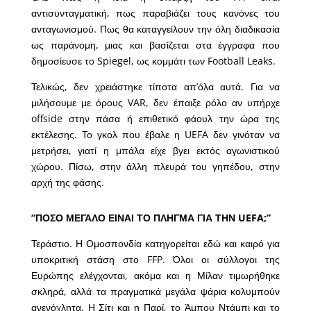
αντισυνταγματική, πως παραβιάζει τους κανόνες του
ανταγωνισμού. Πως θα καταγγείλουν την όλη διαδικασία
ως παράνομη, μιας και βασίζεται στα έγγραφα που
δημοσίευσε το Spiegel, ως κομμάτι των Football Leaks.
Τελικώς, δεν χρειάστηκε τίποτα απ’όλα αυτά. Για να
μιλήσουμε με όρους VAR, δεν έπαιξε ρόλο αν υπήρχε
offside στην πάσα ή επιθετικό φάουλ την ώρα της
εκτέλεσης. Το γκολ που έβαλε η UEFA δεν γινόταν να
μετρήσει, γιατί η μπάλα είχε βγει εκτός αγωνιστικού
χώρου. Πίσω, στην άλλη πλευρά του γηπέδου, στην
αρχή της φάσης.
“ΠΟΣΟ ΜΕΓΑΛΟ ΕΙΝΑΙ ΤΟ ΠΛΗΓΜΑ ΓΙΑ ΤΗΝ UEFA;”
Τεράστιο. Η Ομοσπονδία κατηγορείται εδώ και καιρό για
υποκριτική στάση στο FFP. Όλοι οι σύλλογοι της
Ευρώπης ελέγχονται, ακόμα και η Μίλαν τιμωρήθηκε
σκληρά, αλλά τα πραγματικά μεγάλα ψάρια κολυμπούν
ανενόχλητα. Η Σίτι και η Παρί, το Άμπου Ντάμπι και το