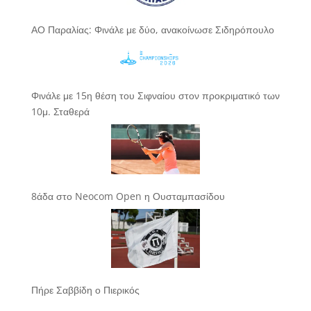
ΑΟ Παραλίας: Φινάλε με δύο, ανακοίνωσε Σιδηρόπουλο
Φινάλε με 15η θέση του Σιφναίου στον προκριματικό των
10μ. Σταθερά
8άδα στο Neocom Open η Ουσταμπασίδου
Πήρε Σαββίδη ο Πιερικός