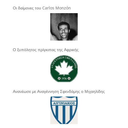
Οι δαίμονες του Carlos Monzón
Ο ξυπόλητος πρίγκιπας της Αφρικής
Ανανέωσε με Αναγέννηση Σφενδάμης ο Μιχαηλίδης