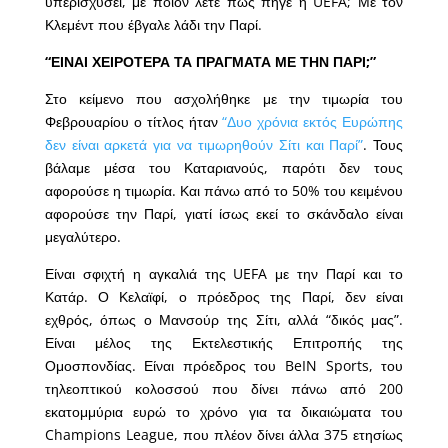
υπερισχύσει, με ποιον λέτε πως πήγε η UEFA; Με τον
Κλεμέντ που έβγαλε λάδι την Παρί.
“ΕΙΝΑΙ ΧΕΙΡΟΤΕΡΑ ΤΑ ΠΡΑΓΜΑΤΑ ΜΕ ΤΗΝ ΠΑΡΙ;”
Στο κείμενο που ασχολήθηκε με την τιμωρία του
Φεβρουαρίου ο τίτλος ήταν
“Δυο χρόνια εκτός Ευρώπης
δεν είναι αρκετά για να τιμωρηθούν Σίτι και Παρί”
. Τους
βάλαμε μέσα του Καταριανούς, παρότι δεν τους
αφορούσε η τιμωρία. Και πάνω από το 50% του κειμένου
αφορούσε την Παρί, γιατί ίσως εκεί το σκάνδαλο είναι
μεγαλύτερο.
Είναι σφιχτή η αγκαλιά της UEFA με την Παρί και το
Κατάρ. Ο Κελαϊφί, ο πρόεδρος της Παρί, δεν είναι
εχθρός, όπως ο Μανσούρ της Σίτι, αλλά “δικός μας”.
Είναι μέλος της Εκτελεστικής Επιτροπής της
Ομοσπονδίας. Είναι πρόεδρος του BeIN Sports, του
τηλεοπτικού κολοσσού που δίνει πάνω από 200
εκατομμύρια ευρώ το χρόνο για τα δικαιώματα του
Champions League, που πλέον δίνει άλλα 375 ετησίως