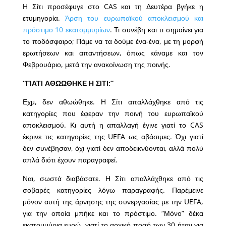
Η Σίτι προσέφυγε στο CAS και τη Δευτέρα βγήκε η
ετυμηγορία.
Άρση του ευρωπαϊκού αποκλεισμού και
πρόστιμο 10 εκατομμυρίων
. Τι συνέβη και τι σημαίνει για
το ποδόσφαιρο; Πάμε να τα δούμε ένα-ένα, με τη μορφή
ερωτήσεων και απαντήσεων, όπως κάναμε και τον
Φεβρουάριο, μετά την ανακοίνωση της ποινής.
“ΓΙΑΤΙ ΑΘΩΩΘΗΚΕ Η ΣΙΤΙ;”
Εχμ, δεν αθωώθηκε. Η Σίτι απαλλάχθηκε από τις
κατηγορίες που έφεραν την ποινή του ευρωπαϊκού
αποκλεισμού. Κι αυτή η απαλλαγή έγινε γιατί το CAS
έκρινε τις κατηγορίες της UEFA ως αβάσιμες. Όχι γιατί
δεν συνέβησαν, όχι γιατί δεν αποδεικνύονται, αλλά πολύ
απλά διότι έχουν παραγραφεί.
Ναι, σωστά διαβάσατε. Η Σίτι απαλλάχθηκε από τις
σοβαρές κατηγορίες λόγω παραγραφής. Παρέμεινε
μόνον αυτή της άρνησης της συνεργασίας με την UEFA,
για την οποία μπήκε και το πρόστιμο. “Μόνο” δέκα
εκατομμύρια ευρώ, γιατί το αρχικό ποσό των 30 ήταν για