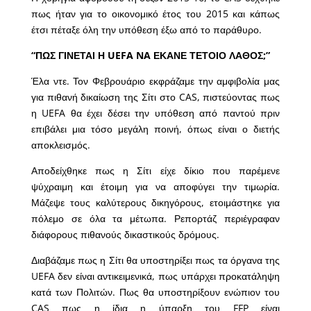
πως ήταν για το οικονομικό έτος του 2015 και κάπως
έτσι πέταξε όλη την υπόθεση έξω από το παράθυρο.
“ΠΩΣ ΓΙΝΕΤΑΙ Η UEFA NA ΕΚΑΝΕ ΤΕΤΟΙΟ ΛΑΘΟΣ;”
Έλα ντε. Τον Φεβρουάριο εκφράζαμε την αμφιβολία μας
για πιθανή δικαίωση της Σίτι στο CAS, πιστεύοντας πως
η UEFA θα έχει δέσει την υπόθεση από παντού πριν
επιβάλει μια τόσο μεγάλη ποινή, όπως είναι ο διετής
αποκλεισμός.
Αποδείχθηκε πως η Σίτι είχε δίκιο που παρέμενε
ψύχραιμη και έτοιμη για να αποφύγει την τιμωρία.
Μάζεψε τους καλύτερους δικηγόρους, ετοιμάστηκε για
πόλεμο σε όλα τα μέτωπα. Ρεπορτάζ περιέγραφαν
διάφορους πιθανούς δικαστικούς δρόμους.
Διαβάζαμε πως η Σίτι θα υποστηρίξει πως τα όργανα της
UEFA δεν είναι αντικειμενικά, πως υπάρχει προκατάληψη
κατά των Πολιτών. Πως θα υποστηρίξουν ενώπιον του
CAS πως η ίδια η ύπαρξη του FFP είναι