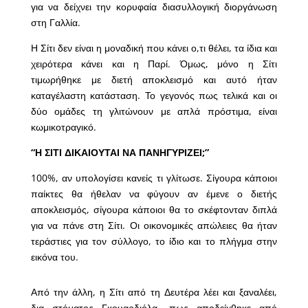
για να δείχνει την κορυφαία διασυλλογική διοργάνωση
στη Γαλλία.
Η Σίτι δεν είναι η μοναδική που κάνει ο,τι θέλει, τα ίδια και
χειρότερα κάνει και η Παρί. Όμως, μόνο η Σίτι
τιμωρήθηκε με διετή αποκλεισμό και αυτό ήταν
καταγέλαστη κατάσταση. Το γεγονός πως τελικά και οι
δύο ομάδες τη γλιτώνουν με απλά πρόστιμα, είναι
κωμικοτραγικό.
“Η ΣΙΤΙ ΔΙΚΑΙΟΥΤΑΙ ΝΑ ΠΑΝΗΓΥΡΙΖΕΙ;”
100%, αν υπολογίσει κανείς τι γλίτωσε. Σίγουρα κάποιοι
παίκτες θα ήθελαν να φύγουν αν έμενε ο διετής
αποκλεισμός, σίγουρα κάποιοι θα το σκέφτονταν διπλά
για να πάνε στη Σίτι. Οι οικονομικές απώλειες θα ήταν
τεράστιες για τον σύλλογο, το ίδιο και το πλήγμα στην
εικόνα του.
Από την άλλη, η Σίτι από τη Δευτέρα λέει και ξαναλέει,
δια στόματος Γκουαρδιόλα, πως αποδείχθηκε από