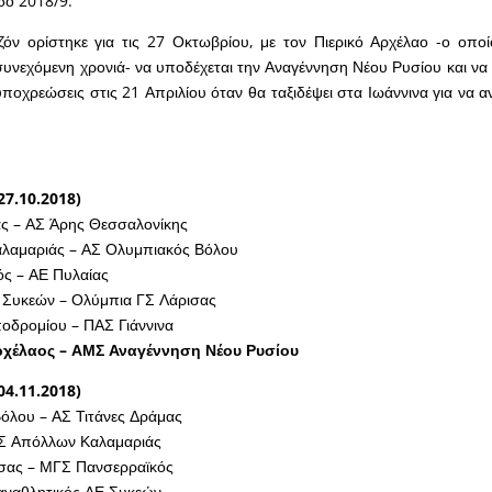
δο 2018/9.
ζόν ορίστηκε για τις 27 Οκτωβρίου, με τον Πιερικό Αρχέλαο -ο οπο
συνεχόμενη χρονιά- να υποδέχεται την Αναγέννηση Νέου Ρυσίου και να 
υποχρεώσεις στις 21 Απριλίου όταν θα ταξιδέψει στα Ιωάννινα για να α
27.10.2018)
ας – ΑΣ Άρης Θεσσαλονίκης
λαμαριάς – ΑΣ Ολυμπιακός Βόλου
ς – ΑΕ Πυλαίας
 Συκεών – Ολύμπια ΓΣ Λάρισας
οδρομίου – ΠΑΣ Γιάννινα
ρχέλαος – ΑΜΣ Αναγέννηση Νέου Ρυσίου
04.11.2018)
όλου – ΑΣ Τιτάνες Δράμας
Σ Απόλλων Καλαμαριάς
σας – ΜΓΣ Πανσερραϊκός
Παναθλητικός ΑΕ Συκεών