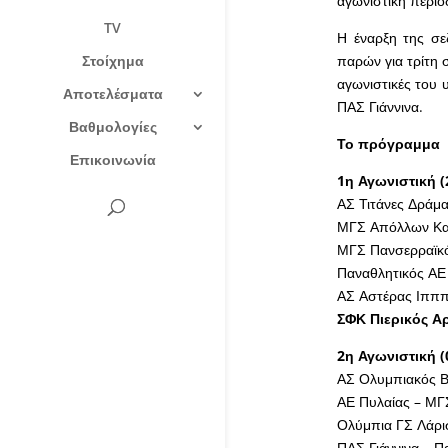
αγωνιστική περίο
TV
Η έναρξη της σε
Στοίχημα
παρών για τρίτη 
αγωνιστικές του 
Αποτελέσματα
ΠΑΣ Γιάννινα.
Βαθμολογίες
Το πρόγραμμα
Επικοινωνία
1η Αγωνιστική (
ΑΣ Τιτάνες Δράμ
ΜΓΣ Απόλλων Κα
ΜΓΣ Πανσερραϊκό
Παναθλητικός ΑΕ
ΑΣ Αστέρας Ιπππ
ΣΦΚ Πιερικός Α
2η Αγωνιστική (
ΑΣ Ολυμπιακός Β
ΑΕ Πυλαίας – ΜΓ
Ολύμπια ΓΣ Λάρι
ΠΑΣ Γιάννινα – 