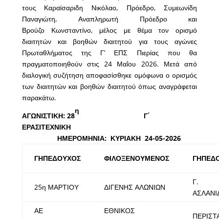
τους
Καραϊσαριδη
Νικόλαο,
Πρόεδρο,
Συμεωνίδη
Παναγιώτη,
Αναπληρωτή
Πρόεδρο
και
Βρούζο
Κωνσταντίνο, μέλος
με θέμα τον ορισμό
διαιτητών και βοηθών διαιτητού για τους αγώνες
Πρωταθλήματος της Γ’ ΕΠΣ Πιερίας που θα
πραγματοποιηθούν στις 24 Μαΐου 2026. Μετά από
διαλογική συζήτηση αποφασίσθηκε ομόφωνα ο ορισμός
των διαιτητών και βοηθών διαιτητού όπως αναγράφεται
παρακάτω.
η
ΑΓΩΝΙΣΤΙΚΗ:
28
Γ΄
ΕΡΑΣΙΤΕΧΝΙΚΗ
ΗΜΕΡΟΜΗΝΙΑ: ΚΥΡΙΑΚΗ
24
-0
5
-2026
ΓΗΠΕΔΟΥΧΟΣ
ΦΙΛΟΞΕΝΟΥΜΕΝΟΣ
ΓΗΠΕΔ
Γ.
25η ΜΑΡΤΙΟΥ
ΔΙΓΕΝΗΣ ΑΛΩΝΙΩΝ
ΑΣΛΑΝΙ
ΑΕ
ΕΘΝΙΚΟΣ
ΠΕΡΙΣΤ