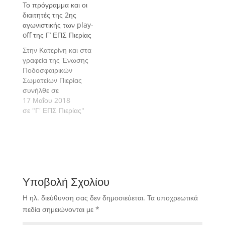
Το πρόγραμμα και οι
διαιτητές της 2ης
αγωνιστικής των play-
off της Γ’ ΕΠΣ Πιερίας
Στην Κατερίνη και στα
γραφεία της Ένωσης
Ποδοσφαιρικών
Σωματείων Πιερίας
συνήλθε σε
συνεδρίαση η
17 Μαΐου 2018
Επιτροπή Διαιτησίας
σε "Γ' ΕΠΣ Πιερίας"
της Ένωσης
Ποδοσφαιρικών
Σωματείων Πιερίας με
θέμα τον ορισμό
διαιτητών και βοηθών
διαιτητού για τους
Υποβολή Σχολίου
αγώνες play-off της
Ένωσης
Η ηλ. διεύθυνση σας δεν δημοσιεύεται.
Τα υποχρεωτικά
Ποδοσφαιρικών
πεδία σημειώνονται με
*
Σωματείων Πιερίας
Πιερίας που θα