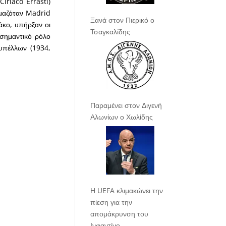
iriaco Errasti)
ομαζόταν Madrid
Ξανά στον Πιερικό ο
άκο, υπήρξαν οι
Τσαγκαλίδης
σημαντικό ρόλο
υπέλλων (1934,
Παραμένει στον Διγενή
Αλωνίων ο Χωλίδης
Η UEFA κλιμακώνει την
πίεση για την
απομάκρυνση του
Ινφαντίνο