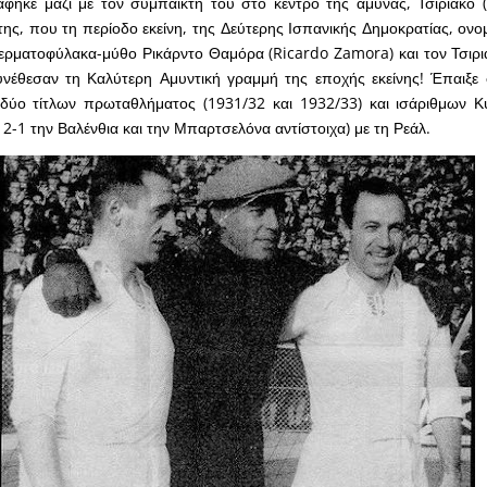
άφηκε μαζί με τον συμπαίκτη του στο κέντρο της άμυνας, Τσιριάκο (C
ης, που τη περίοδο εκείνη, της Δεύτερης Ισπανικής Δημοκρατίας, ον
τερματοφύλακα-μύθο Ρικάρντο Θαμόρα (Ricardo Zamora) και τον Τσιρι
νέθεσαν τη Καλύτερη Αμυντική γραμμή της εποχής εκείνης! Έπαιξε 
δύο τίτλων πρωταθλήματος (1931/32 και 1932/33) και ισάριθμων Κ
 2-1 την Βαλένθια και την Μπαρτσελόνα αντίστοιχα) με τη Ρεάλ.