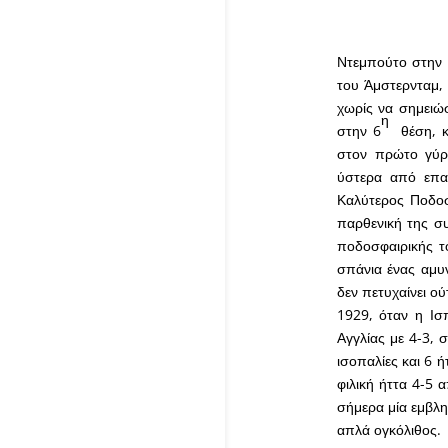
Ντεμπούτο στην 
του Άμστερνταμ, 
χωρίς να σημειώ
η
στην 6
θέση, κα
στον πρώτο γύρο
ύστερα από επα
Καλύτερος Ποδοσ
παρθενική της συ
ποδοσφαιρικής τ
σπάνια ένας αμυ
δεν πετυχαίνει ού
1929, όταν η Ισ
Αγγλίας με 4-3, 
ισοπαλίες και 6 ή
φιλική ήττα 4-5 
σήμερα μία εμβλη
απλά ογκόλιθος.