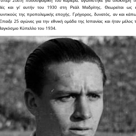
υπέρ 20ετή ποδοσφαιρική του καριέρα, αγωνίστηκε για ολόκληρη τη
ές και γι’ αυτήν του 1930 στη Ρεάλ Μαδρίτης. Θεωρείται ως 
υντικούς της προπολεμικής εποχής. Γρήγορος, δυνατός, αν και κάπ
Έπαιξε 25 αγώνες για την εθνική ομάδα της Ισπανίας και ήταν μέλος
Παγκόσμιο Κύπελλο του 1934.