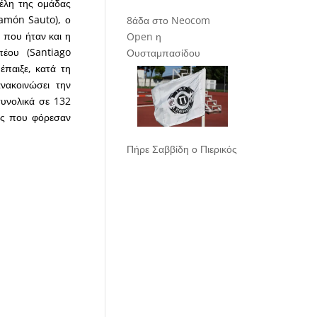
έλη της ομάδας
Ramón Sauto), ο
8άδα στο Neocom
 που ήταν και η
Open η
έου (Santiago
Ουσταμπασίδου
έπαιξε, κατά τη
νακοινώσει την
υνολικά σε 132
ούς που φόρεσαν
Πήρε Σαββίδη ο Πιερικός