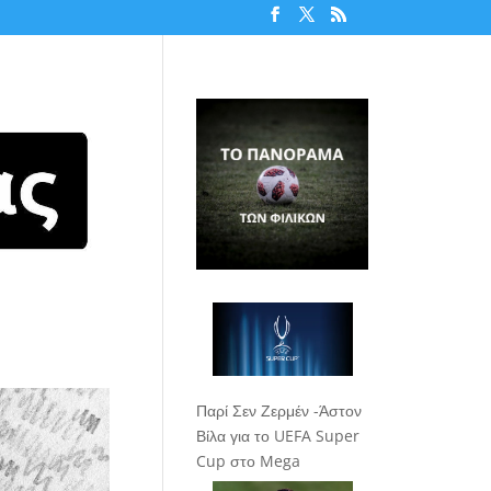
Παρί Σεν Ζερμέν -Άστον
Βίλα για το UEFA Super
Cup στο Mega