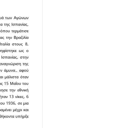
ουά των Αγώνων
δα της Ισπανίας,
 όπου τερμάτισε
ας την Βραζιλία
ταλία στους 8,
ψηφίστηκε ως ο
 Ισπανίας, στην
 αναγνώριση της
ην άμυνα., αφού
αι μάλιστα όταν
τις 15 Μαΐου του
ησε την εθνική
ταν 13 νίκες, 6
του 1936, σε μια
μένει μέχρι και
αθήκοντα υπήρξε