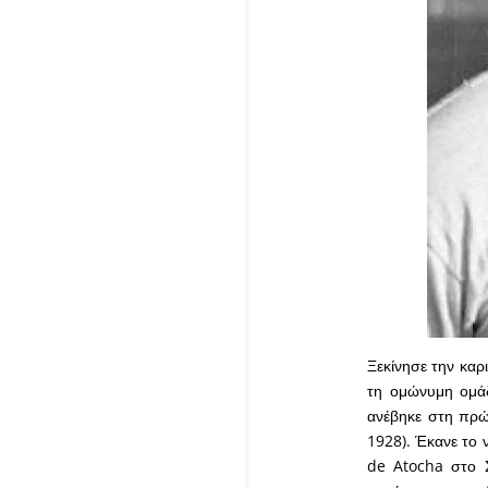
Ξεκίνησε την καρ
τη ομώνυμη ομάδ
ανέβηκε στη πρώ
1928). Έκανε το 
de Atocha στο Σ