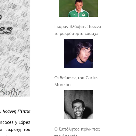
Γκόραν Βλάοβιτς: Εκείνο
το μακρόσυρτο «αααχ»
Οι δαίμονες του Carlos
Monzón
υ Ιωάννη Πέππα
incoces y López
Ο ξυπόλητος πρίγκιπας
ρη περιοχή του
της Αφρικής