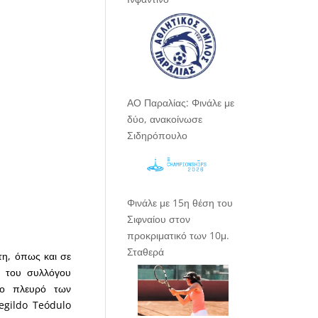
ΑΟ Παραλίας: Φινάλε με
δύο, ανακοίνωσε
Σιδηρόπουλο
Φινάλε με 15η θέση του
Σιφναίου στον
προκριματικό των 10μ.
Σταθερά
τη, όπως και σε
η του συλλόγου
το πλευρό των
egildo Teódulo