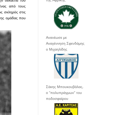
ν δεκαετία του
ένας από τους
ως σκληρός στις
 της ομάδας που
Ανανέωσε με
Αναγέννηση Σφενδάμης
ο Μιχαηλίδης
Σάκης Μπουκουβάλας,
ο “πολυπράγμων” του
ποδοσφαίρου