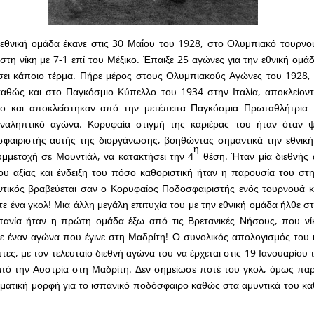
εθνική ομάδα έκανε στις 30 Μαΐου του 1928, στο Ολυμπιακό τουρν
στη νίκη με 7-1 επί του Μέξικο. Έπαιξε 25 αγώνες για την εθνική ομά
σει κάποιο τέρμα. Πήρε μέρος στους Ολυμπιακούς Αγώνες του 1928,
θώς και στο Παγκόσμιο Κύπελλο του 1934 στην Ιταλία, αποκλείοντ
 και αποκλείστηκαν από την μετέπειτα Παγκόσμια Πρωταθλήτρια Ι
ναληπτικό αγώνα. Κορυφαία στιγμή της καριέρας του ήταν όταν 
φαιριστής αυτής της διοργάνωσης, βοηθώντας σημαντικά την εθνική
η
μμετοχή σε Μουντιάλ, να κατακτήσει την 4
θέση. Ήταν μία διεθνής
ου αξίας και ένδειξη του πόσο καθοριστική ήταν η παρουσία του στ
ντικός βραβεύεται σαν ο Κορυφαίος Ποδοσφαιριστής ενός τουρνουά κ
τε ένα γκολ! Μια άλλη μεγάλη επιτυχία του με την εθνική ομάδα ήλθε σ
πανία ήταν η πρώτη ομάδα έξω από τις Βρετανικές Νήσους, που νίκ
σε έναν αγώνα που έγινε στη Μαδρίτη! Ο συνολικός απολογισμός του ή
ττες, με τον τελευταίο διεθνή αγώνα του να έρχεται στις 19 Ιανουαρίου 
από την Αυστρία στη Μαδρίτη. Δεν σημείωσε ποτέ του γκολ, όμως παρα
ματική μορφή για το ισπανικό ποδόσφαιρο καθώς στα αμυντικά του κ