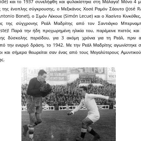
e) και το 1937 συνελήφθη και φυλακίστηκε στη Μάλαγα! Μόνο 4 μ
ος της ένοπλης σύγκρουσης, ο Μεξικάνος Χοσέ Ραμόν Σάουτο (José 
ntonio Bonet), ο Σιμόν Λέκουε (Simón Lecue) και ο Χασίντο Κινκόθες,
ας της σύγχρονης Ρεάλ Μαδρίτης από τον Σαντιάγκο Μπερναμπ
te)! Παρά την ήδη προχωρημένη ηλικία του, παρέμεινε πιστός και 
της δύσκολης περιόδου, για 3 ακόμη χρόνια για τη Ρεάλ, πριν α
ό την ενεργό δράση, το 1942. Με την Ρεάλ Μαδρίτης αγωνίστηκε σ
έχρι και σήμερα θεωρείται σαν ένας από τους Μεγαλύτερους Αμυντικ
ης.