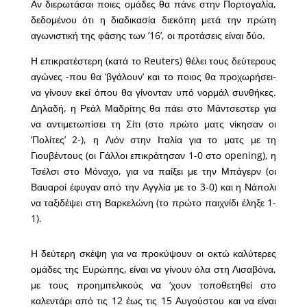
Αν διερωτάσαι ποιες ομάδες θα πάνε στην Πορτογαλία,
δεδομένου ότι η διαδικασία διεκόπη μετά την πρώτη
αγωνιστική της φάσης των ’16’, οι προτάσεις είναι δύο.
Η επικρατέστερη (κατά το Reuters) θέλει τους δεύτερους
αγώνες -που θα ‘βγάλουν’ και το ποιος θα προχωρήσει-
να γίνουν εκεί όπου θα γίνονταν υπό νορμάλ συνθήκες.
Δηλαδή, η Ρεάλ Μαδρίτης θα πάει στο Μάντσεστερ για
να αντιμετωπίσει τη Σίτι (στο πρώτο ματς νίκησαν οι
‘Πολίτες’ 2-), η Λιόν στην Ιταλία για το ματς με τη
Γιουβέντους (οι Γάλλοι επικράτησαν 1-0 στο opening), η
Τσέλσι στο Μόναχο, για να παίξει με την Μπάγερν (οι
Βαυαροί έφυγαν από την Αγγλία με το 3-0) και η Νάπολι
να ταξιδέψει στη Βαρκελώνη (το πρώτο παιχνίδι έληξε 1-
1).
Η δεύτερη σκέψη για να προκύψουν οι οκτώ καλύτερες
ομάδες της Ευρώπης, είναι να γίνουν όλα στη Λισαβόνα,
με τους προημιτελικούς να ‘χουν τοποθετηθεί στο
καλεντάρι από τις 12 έως τις 15 Αυγούστου και να είναι