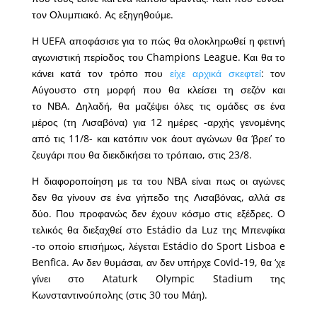
τον Ολυμπιακό. Ας εξηγηθούμε.
H UEFA αποφάσισε για το πώς θα ολοκληρωθεί η φετινή
αγωνιστική περίοδος του Champions League. Και θα το
κάνει κατά τον τρόπο που
είχε αρχικά σκεφτεί
: τον
Αύγουστο στη μορφή που θα κλείσει τη σεζόν και
το ΝΒΑ. Δηλαδή, θα μαζέψει όλες τις ομάδες σε ένα
μέρος (τη Λισαβόνα) για 12 ημέρες -αρχής γενομένης
από τις 11/8- και κατόπιν νοκ άουτ αγώνων θα ‘βρει’ το
ζευγάρι που θα διεκδικήσει το τρόπαιο, στις 23/8.
Η διαφοροποίηση με τα του ΝΒΑ είναι πως οι αγώνες
δεν θα γίνουν σε ένα γήπεδο της Λισαβόνας, αλλά σε
δύο. Που προφανώς δεν έχουν κόσμο στις εξέδρες. Ο
τελικός θα διεξαχθεί στο Estádio da Luz της Μπενφίκα
-το οποίο επισήμως, λέγεται Estádio do Sport Lisboa e
Benfica. Αν δεν θυμάσαι, αν δεν υπήρχε Covid-19, θα ‘χε
γίνει στο Ataturk Olympic Stadium της
Κωνσταντινούπολης (στις 30 του Μάη).