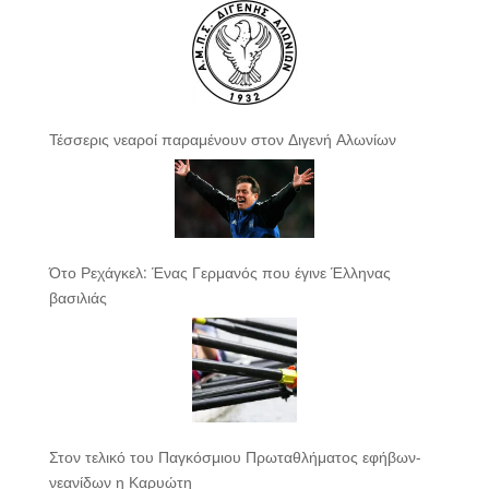
Τέσσερις νεαροί παραμένουν στον Διγενή Αλωνίων
Ότο Ρεχάγκελ: Ένας Γερμανός που έγινε Έλληνας
βασιλιάς
Στον τελικό του Παγκόσμιου Πρωταθλήματος εφήβων-
νεανίδων η Καρυώτη