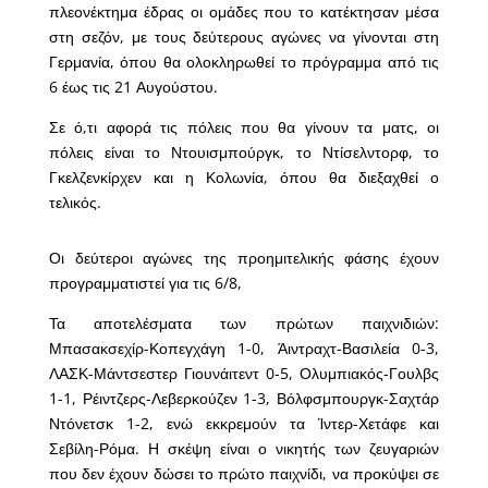
πλεονέκτημα έδρας οι ομάδες που το κατέκτησαν μέσα
στη σεζόν, με τους δεύτερους αγώνες να γίνονται στη
Γερμανία, όπου θα ολοκληρωθεί το πρόγραμμα από τις
6 έως τις 21 Αυγούστου.
Σε ό,τι αφορά τις πόλεις που θα γίνουν τα ματς, οι
πόλεις είναι το Ντουισμπούργκ, το Ντίσελντορφ, το
Γκελζενκίρχεν και η Κολωνία, όπου θα διεξαχθεί ο
τελικός.
Οι δεύτεροι αγώνες της προημιτελικής φάσης έχουν
προγραμματιστεί για τις 6/8,
Τα αποτελέσματα των πρώτων παιχνιδιών:
Μπασακσεχίρ-Κοπεγχάγη 1-0, Άιντραχτ-Βασιλεία 0-3,
ΛΑΣΚ-Μάντσεστερ Γιουνάιτεντ 0-5, Ολυμπιακός-Γουλβς
1-1, Ρέιντζερς-Λεβερκούζεν 1-3, Βόλφσμπουργκ-Σαχτάρ
Ντόνετσκ 1-2, ενώ εκκρεμούν τα Ίντερ-Χετάφε και
Σεβίλη-Ρόμα. Η σκέψη είναι ο νικητής των ζευγαριών
που δεν έχουν δώσει το πρώτο παιχνίδι, να προκύψει σε