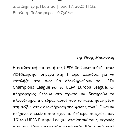
από
Δημήτρης Πάππας
|
Ιούν 17, 2020 11:32
|
Ευρώπη
,
Ποδόσφαιρο
|
0 Σχόλια
Της Νίκης Μπάκουλη
Η εκτελεστική επιτροπή της UEFA θα ‘συναντηθεί’ -μέσω
videoκλησης- σήμερα στη 1 ώρα Ελλάδος, για να
καταλήξει στο πώς θα ολοκληρωθούν το UEFA
Champions League και το UEFA Europa League. Οι
πληροφορίες θέλουν στο πρώτο να διατηρούν το
πλεονέκτημα της έδρας αυτοί που το κατέκτησαν μέσα
στη σεζόν, στην ολοκλήρωση της φάσης των ’16’ και να
το ‘χάνουν’ εκείνοι που είχαν τα δεύτερα παιχνίδια των
’16’ του UEFA Europa League στα ‘σπίτια’ τους -γεγονός
που τους έδινε και ένα κάποιο αβαντάζ. Κάτι που ‘ευνοεί’