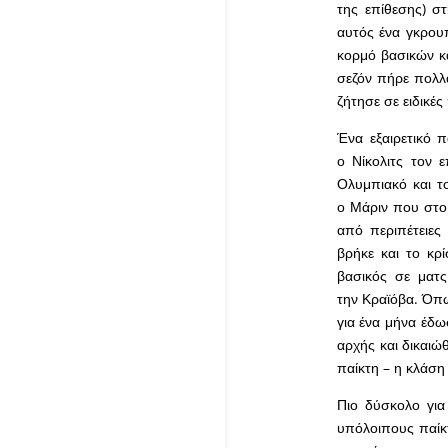
της επίθεσης) σ
αυτός ένα γκρουπ
κορμό βασικών κα
σεζόν πήρε πολλ
ζήτησε σε ειδικές
Ένα εξαιρετικό π
ο Νίκολιτς τον 
Ολυμπιακό και το
ο Μάριν που στο
από περιπέτειες 
βρήκε και το κρ
βασικός σε ματ
την Κραϊόβα. Όπω
για ένα μήνα έδωσ
αρχής και δικαιώ
παίκτη – η κλάση 
Πιο δύσκολο για
υπόλοιπους παίκτ