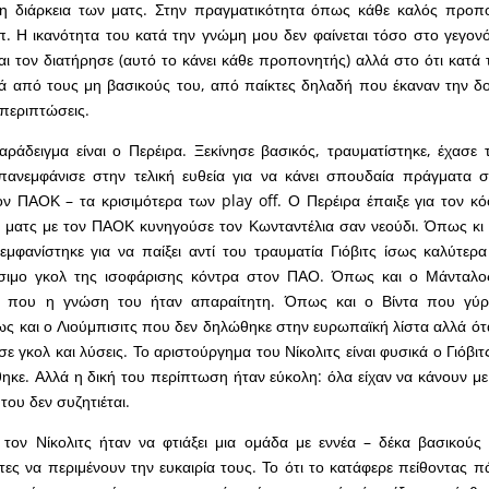
τη διάρκεια των ματς. Στην πραγματικότητα όπως κάθε καλός προπο
. Η ικανότητα του κατά την γνώμη μου δεν φαίνεται τόσο στο γεγονό
ι τον διατήρησε (αυτό το κάνει κάθε προπονητής) αλλά στο ότι κατά τ
ά από τους μη βασικούς του, από παίκτες δηλαδή που έκαναν την δ
 περιπτώσεις.
αράδειγμα είναι ο Περέιρα. Ξεκίνησε βασικός, τραυματίστηκε, έχασε 
επανεμφάνισε στην τελική ευθεία για να κάνει σπουδαία πράγματα 
ν ΠΑΟΚ – τα κρισιμότερα των play off. Ο Περέιρα έπαιξε για τον κ
 ματς με τον ΠΑΟΚ κυνηγούσε τον Κωνταντέλια σαν νεούδι. Όπως κι 
εμφανίστηκε για να παίξει αντί του τραυματία Γιόβιτς ίσως καλύτερ
ίσιμο γκολ της ισοφάρισης κόντρα στον ΠΑΟ. Όπως και ο Μάνταλο
ς που η γνώση του ήταν απαραίτητη. Όπως και ο Βίντα που γύρ
ς και ο Λιούμπισιτς που δεν δηλώθηκε στην ευρωπαϊκή λίστα αλλά ότα
ε γκολ και λύσεις. Το αριστούργημα του Νίκολιτς είναι φυσικά ο Γιόβιτς
θηκε. Αλλά η δική του περίπτωση ήταν εύκολη: όλα είχαν να κάνουν με
του δεν συζητιέται.
 τον Νίκολιτς ήταν να φτιάξει μια ομάδα με εννέα – δέκα βασικούς
ες να περιμένουν την ευκαιρία τους. Το ότι το κατάφερε πείθοντας 