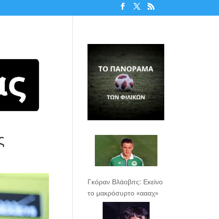
ς
Γκόραν Βλάοβιτς: Εκείνο
το μακρόσυρτο «αααχ»