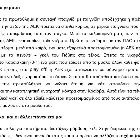
το γκρουπ
 το πρωτάθλημα η συνταγή «παιγνίδι με παιγνίδι» αποδείχτηκε η πρέ
ί την σεζόν της ΑΕΚ πρέπει να σταθεί κυρίως σε μερικά παιγνίδια που
ές παρεμβάσεις από τον πάγκο. Μετά τα καλοκαιρινά ματς των πρ
της ΑΕΚ είναι κυρίως τρία ντέρμπι. Πρώτο το ντέρμπι με τον ΠΑΟ σ
τέρμπι μετά από καιρό, ένα ματς εξαιρετικά προετοιμασμένο (η ΑΕΚ π
 με το πέναλτι – γκολ του Γιόβιτς στο τέλος. Επειτα το νικηφ
ο Καραϊσκάκη (0-1) ένα ματς που έδιωξε από το μυαλό όλων κάθε φόβ
 επίσης στα play off: η ΑΕΚ είχε αποκλειστεί με οδυνηρό τρόπο
επε να δείξει χαρακτήρα: το έκανε. Σε αυτά θα πρόσθετα και δύο ευρω
την πρωταθλήτρια να νιώσει έτοιμη για κάτι σπουδαίο: τη
και την καταπληκτική ανατροπή κόντρα στην Κραϊόβα. Αυτά είναι τα πέ
μβικά γιατί σε όλα έδειξε καλύτερα προετοιμασμένος από τους αντίπαλ
με λύσεις στο μυαλό του.
οί και οι άλλοι πάντα έτοιμοι
ε πολύ για συστήματα, διατάξεις, ρόμβους κτλ. Στην διάρκεια της σ
εκάδες – δεν είναι μονοδιάστατος και του αρέσει να αλλάζει το σχήμα (ει