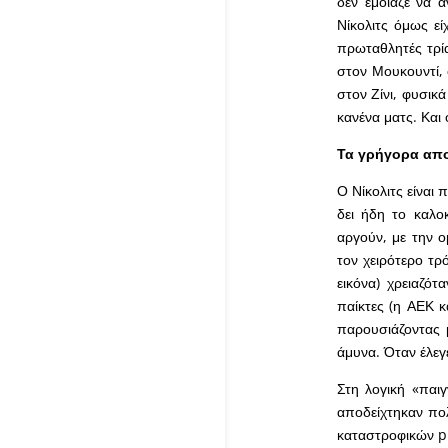
δεν έμοιαζε να 
Νίκολιτς όμως εί
πρωταθλητές τρί
στον Μουκουντί, 
στον Ζίνι, φυσικά
κανένα ματς. Και
Τα γρήγορα απ
Ο Νίκολιτς είναι 
δει ήδη το καλο
αργούν, με την ο
τον χειρότερο τρ
εικόνα) χρειαζό
παίκτες (η ΑΕΚ κ
παρουσιάζοντας 
άμυνα. Όταν έλεγε
Στη λογική «παι
αποδείχτηκαν πο
καταστροφικών pl