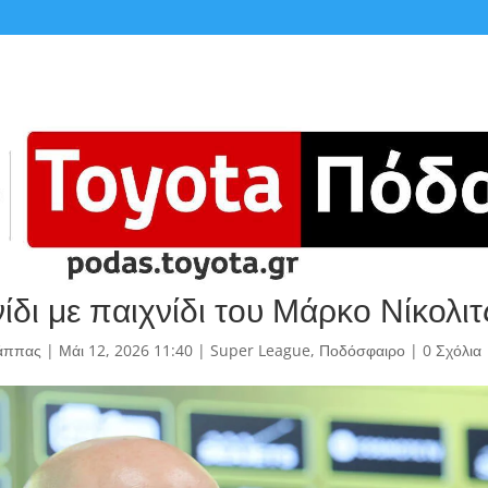
ίδι με παιχνίδι του Μάρκο Νίκολιτ
άππας
|
Μάι 12, 2026 11:40
|
Super League
,
Ποδόσφαιρο
|
0 Σχόλια