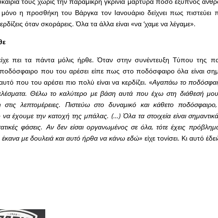
υκαιρία τους χωρίς την παραμικρή γκρίνια μαρτυρά πόσο έξυπνος άνθρ
αι μόνο η προσθήκη του Βάργκα τον Ιανουάριο δείχνει πως πιστεύει 
δίζεις όταν σκοράρεις. Όλα τα άλλα είναι «να ‘χαμε να λέγαμε».
θε
είχε πει τα πάντα μόλις ήρθε. Όταν στην συνέντευξη Τύπου της π
 ποδόσφαιρο που του αρέσει είπε πως στο ποδόσφαιρο όλα είναι σημ
αυτό που του αρέσει πιο πολύ είναι να κερδίζει. «
Αγαπάω το ποδόσφαι
λέσματα. Θέλω το καλύτερο με βάση αυτά που έχω στη διάθεσή μου.
στις λεπτομέρειες. Πιστεύω στο δυναμικό και κάθετο ποδόσφαιρο
 να έχουμε την κατοχή της μπάλας. (…) Όλα τα στοιχεία είναι σημαντικά
τατικές φάσεις. Αν δεν είσαι οργανωμένος σε όλα, τότε έχεις πρόβλημ
ο έκανα με δουλειά και αυτό ήρθα να κάνω εδώ»
είχε τονίσει. Κι αυτό έδε