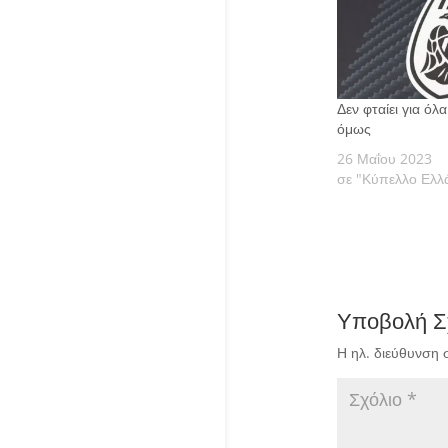
Δεν φταίει για ό
όμως
26 Μαΐου 2023
σε "Κύπελλο Ελλ
Υποβολή Σ
Η ηλ. διεύθυνση 