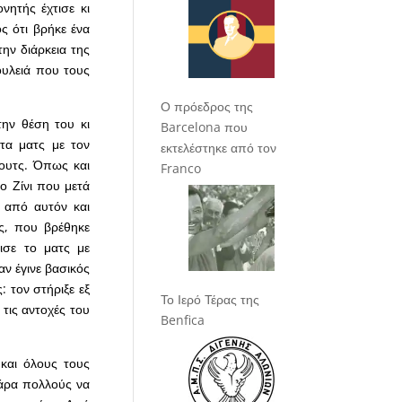
νητής έχτισε κι
ς ότι βρήκε ένα
ην διάρκεια της
ουλειά που τους
Ο πρόεδρος της
την θέση του κι
Barcelona που
στα ματς με τον
εκτελέστηκε από τον
όουτς. Όπως και
Franco
ο Ζίνι που μετά
α από αυτόν και
ς, που βρέθηκε
ισε το ματς με
ν έγινε βασικός
: τον στήριξε εξ
Το Ιερό Τέρας της
 τις αντοχές του
Benfica
 και όλους τους
πάρα πολλούς να