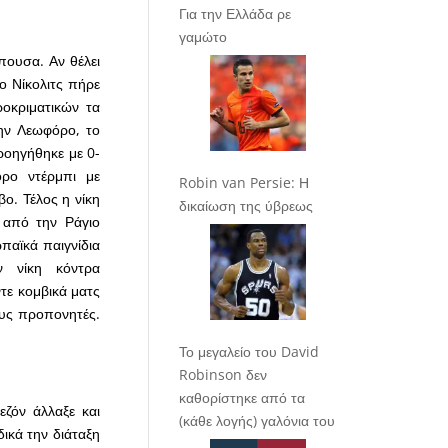
Για την Ελλάδα ρε
γαμώτο
πουσα. Αν θέλει
 ο Νίκολιτς πήρε
οκριματικών τα
την Λεωφόρο, το
ροηγήθηκε με 0-
όρο ντέρμπι με
Robin van Persie: Η
ο. Τέλος η νίκη
δικαίωση της ύβρεως
 από την Ράγιο
παϊκά παιγνίδια
ν νίκη κόντρα
ντε κομβικά ματς
ους προπονητές.
Το μεγαλείο του David
Robinson δεν
καθορίστηκε από τα
εζόν άλλαξε και
(κάθε λογής) γαλόνια του
δικά την διάταξη