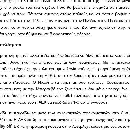
ανησυχεί με όλα αυτά, αλλά πολλοί – και οπαδοί της – έβλεπαν με
χε στο μυαλό του ένα σχέδιο. Πως θα βασίσει την ομάδα σε παίκτες 
α χρόνια πριν. Πόνταρε αμέσως στους παλιούς και σε όσους βρήκε: 
στον Ρότα, στον Πήλιο, στον Μάνταλο, στον Πινέδα, στον Περέιρα, στο
 στον Κοϊτά που αποδείχτηκε ο παίκτης του. Δεν είναι τυχαίο ότι στην 
 ότι χρησιμοποιήθηκε και σε διαφορετικούς ρόλους.
οτελέσματα
προπονητής με πολλές ιδέες και δεν διστάζει να δίνει σε παίκτες νέους ρ
καίρι. Αλλα είναι και ο Θεός των απλών πραγμάτων. Με τις μεταγ
μάδα να έχει όχι την καλύτερη ψυχολογία καθώς η προηγούμενη σεζόν 
όπο, η κομμάτι ανέτοιμη ΑΕΚ (που το καλοκαίρι ήταν πολύ μακριά από
ταν αποτελέσματα. Ο Νίκολιτς τα πήρε με δυο τρόπους: βασιζόμενο
αι στα ματς με την Μπερσεβά είχε ξεκινήσει με ένα μόνο νεοφερμένο, 
μια ομάδα με στόχο φανερό να σταθεί καλύτερα από την προηγούμε
 ότι είναι χαρά του η ΑΕΚ να κερδίζει με 1-0 αυτό εννοούσε.
γνίδι με παιγνίδι» τα ματς των καλοκαιρινών προκριματικών στο Co
λύτιμα. Η ΑΕΚ έσβησε το κακό φινάλε της προηγούμενης σεζόν και τ
ay off. Ειδικά η πρόκριση κόντρα στην Αντερλεχτ έδωσε μια νέα αυτο