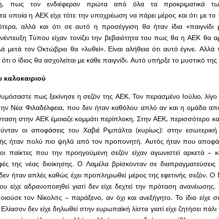
ση, πως τον ενδιέφεραν πρώτα από όλα τα προκριματικά τ
α οποία η ΑΕΚ είχε τότε την υποχρέωση να πάρει μέρος και ότι με τ
τερα, αλλά και ότι σε αυτό η προσέγγιση θα ήταν ίδια «παιγνίδι μ
έντευξη Τύπου είχαν τονίζει την βεβαιότητα του πως θα η ΑΕΚ θα αρ
ά μετά τον Οκτώβριο θα «λυθεί». Είναι αλήθεια ότι αυτό έγινε. Αλλά 
α ότι ο ίδιος θα ασχολείται με κάθε παιγνίδι. Αυτό υπήρξε το μυστικό της
υ καλοκαιριού
υμόσαστε πως ξεκίνησε η σεζόν της ΑΕΚ. Τον περασμένο Ιούλιο, λίγο 
ην Νέα Φιλαδέλφεια, που δεν ήταν καθόλου απλό αν και η ομάδα απ
άσταση στην ΑΕΚ έμοιαζε κομμάτι περίπλοκη. Στην ΑΕΚ, περισσότερο και
ούνταν οι αποφάσεις του Χαβιέ Ριμπάλτα (κυρίως): στην εσωτερική
ντής ήταν πολύ πιο ψηλά από τον προπονητή. Αυτός ήταν που αποφά
οι παίκτες που την προηγούμενη σεζόν είχαν αγωνιστεί αρκετά – κ
φές της νέας διοίκησης. Ο Λαμέλα βρίσκονταν σε διαπραγματεύσεις 
δεν ήταν απλές καθώς έχει προπληρωθεί μέρος της εφετινής σεζόν. Ο
υ είχε αδρανοποιηθεί γιατί δεν είχε δεχτεί την πρόταση ανανέωσης.
οιούσε τον Νίκολιτς – παράξενο, αν όχι και ανεξήγητο. Το ίδιο είχε σ
Ελίασον δεν είχε δηλωθεί στην ευρωπαϊκή λίστα γιατί είχε ζητήσει πάλι