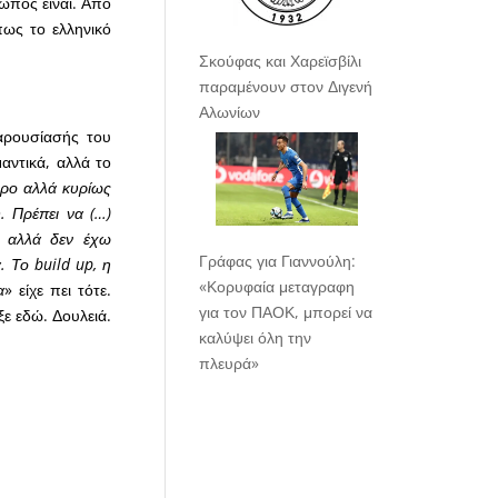
ωπος είναι. Από
πως το ελληνικό
Σκούφας και Χαρεϊσβίλι
παραμένουν στον Διγενή
Αλωνίων
αρουσίασής του
αντικά, αλλά το
ρο αλλά κυρίως
 Πρέπει να (…)
, αλλά δεν έχω
Γράφας για Γιαννούλη:
. Το build up, η
«Κορυφαία μεταγραφη
α
» είχε πει τότε.
για τον ΠΑΟΚ, μπορεί να
ιξε εδώ. Δουλειά.
καλύψει όλη την
πλευρά»