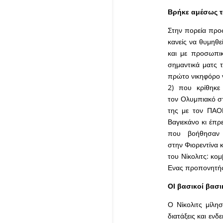
Βρήκε αμέσως 
Στην πορεία προς
κανείς να θυμηθε
και με προσωπικ
σημαντικά ματς 
πρώτο νικηφόρο ν
2) που κρίθηκε
τον Ολυμπιακό στ
της με τον ΠΑΟΚ
Βαγιεκάνο κι έπρ
που βοήθησαν 
στην Φιορεντίνα 
του Νίκολιτς: κο
Ενας προπονητής 
ΟΙ βασικοί βασικ
Ο Νίκολιτς μίλησ
διατάξεις και ενδ