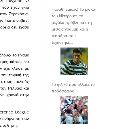
γάλη σύγχυση. Ο
που είχαν γίνει
Παναθηναϊκός: Το ρίσκο
στον Στρακόσια,
του Νίστρουπ, το
ν Γκατσίνοβιτς,
μεγάλο πρόβλημα στη
πορεία δεν έχασε
μεσαία γραμμή και η
τεσσάρα που
ξεχάστηκε…
όλους- το είχαμε
ραφές κάπως να
είχε κλείσει με
 την τωρινή της
ς στους παλιούς
Το φιλικό που άλλαξε το
τον Ρέλβας) και
ποδόσφαιρο
νη χρονιά στην
nference League
ην ανάμνηση των
πεποίθηση.