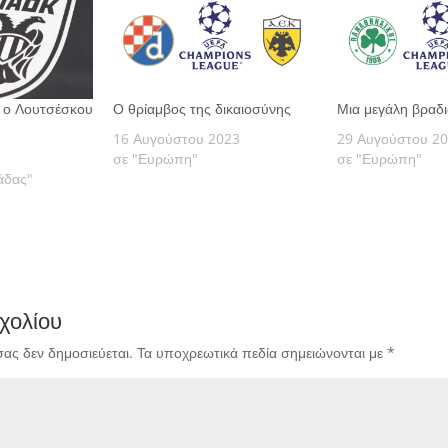
λα ο Λουτσέσκου
Ο θρίαμβος της δικαιοσύνης
Μια μεγάλη βραδ
16 Αυγούστου 2023
29 Αυγούστου 2
σε "Ευρώπη"
σε "Ευρώπη"
άδας"
χολίου
σας δεν δημοσιεύεται.
Τα υποχρεωτικά πεδία σημειώνονται με
*