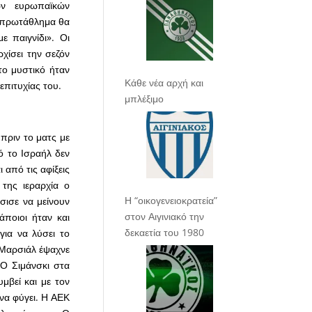
ων ευρωπαϊκών
ο πρωτάθλημα θα
ε παιγνίδι». Οι
χίσει την σεζόν
το μυστικό ήταν
Κάθε νέα αρχή και
 επιτυχίας του.
μπλέξιμο
πριν το ματς με
ό το Ισραήλ δεν
 από τις αφίξεις
 της ιεραρχία ο
Η “οικογενειοκρατεία”
σισε να μείνουν
στον Αιγινιακό την
άποιοι ήταν και
δεκαετία του 1980
για να λύσει το
 Μαρσιάλ έψαχνε
 Ο Σιμάνσκι στα
υμβεί και με τον
 να φύγει. Η ΑΕΚ