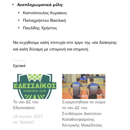
Αναπληρωματικά μέλη:
Καπνόπουλος Κυριάκος
Παπαχρήστου Βασιλική
Παυλίδης Χρήστος
Να ευχηθούμε καλή επιτυχία στο έργο της νέα διοίκησης
και καλή δύναμη με υπομονή και επιμονή.
Σχετικά
Το νέο ΔΣ του
Συγκροτήθηκε σε σώμα
Εδεσσαϊκού
το νέο ΔΣ του
Συνδέσμου Διαιτητών
28 Ιουνίου 2023
Καλαθοσφαίρισης
σε "Basket"
Κεντρικής Μακεδονίας