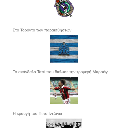
Στο Τορόντο των παραισθήσεων
Το σκάνδαλο Ταπί που διέλυσε την τρομερή Μαρσέιγ
Η κραυγή του Πίπο Ιντζάγκι