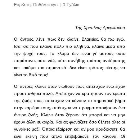
Ευρώπη
,
Ποδόσφαιρο
|
0 Σχόλια
Της Χριστίνας Αμερικάνου
Οι άντρες, λένε, πως δεν κλαίνε. Βλακείες, θα πω εγώ.
Ισα ίσα που κλαίνε πολύ πιο αληθινά, κλαίνε μέσα από
την ψυχή τους. Το κλάμα δεν είναι γι’ αυτούς ούτε
παράπονο, ούτε νάζι, ούτε συνήθης τρόπος αντίδρασης
και –ακόμα πιο σημαντικό- δεν είναι τρόπος πίεσης να
γίνει το δικό τους!
Οι άντρες κλαίνε όταν νιώθουν πως απέτυχαν ενώ είχαν
προσπαθήσει πολύ. Απέτυχαν να κρατήσουν τον έρωτα
της ζωής τους, απέτυχαν να κάνουν το σημαντικό βήμα
στην καριέρα τους, απέτυχαν να πραγματοποιήσουν ένα
όνειρο ζωής. Κλαίνε όταν ξέρουν ότι μπορεί και να μην
έχουν άλλη ευκαιρία. Και ας φωνάξετε όσο θέλετε όλες οι
γυναίκες μαζί. Όποια εξαίρεση και αν μου αραδιάσετε, θα
είναι εκείνη που απλά επιβεβαιώνει τον κανόνα. Οι