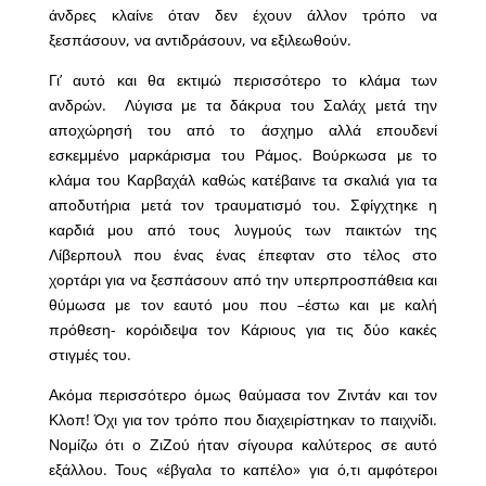
άνδρες κλαίνε όταν δεν έχουν άλλον τρόπο να
ξεσπάσουν, να αντιδράσουν, να εξιλεωθούν.
Γι’ αυτό και θα εκτιμώ περισσότερο το κλάμα των
ανδρών. Λύγισα με τα δάκρυα του Σαλάχ μετά την
αποχώρησή του από το άσχημο αλλά επουδενί
εσκεμμένο μαρκάρισμα του Ράμος. Βούρκωσα με το
κλάμα του Καρβαχάλ καθώς κατέβαινε τα σκαλιά για τα
αποδυτήρια μετά τον τραυματισμό του. Σφίγχτηκε η
καρδιά μου από τους λυγμούς των παικτών της
Λίβερπουλ που ένας ένας έπεφταν στο τέλος στο
χορτάρι για να ξεσπάσουν από την υπερπροσπάθεια και
θύμωσα με τον εαυτό μου που –έστω και με καλή
πρόθεση- κορόιδεψα τον Κάριους για τις δύο κακές
στιγμές του.
Ακόμα περισσότερο όμως θαύμασα τον Ζιντάν και τον
Κλοπ! Όχι για τον τρόπο που διαχειρίστηκαν το παιχνίδι.
Νομίζω ότι ο ΖιΖού ήταν σίγουρα καλύτερος σε αυτό
εξάλλου. Τους «έβγαλα το καπέλο» για ό,τι αμφότεροι