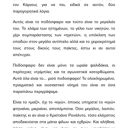
τον Κάριους για να πει, ειδικά σε αυτόν, δύο
παρηγορητικά λόγια.
Αυτός είναι το ποδόσφαιρο και τούτο είναι το μεγαλείο
του. Το κλάμα των ηττημένων, το γέλιο των νικητών, το
χέρι συμπαράστασης των «ηγετών», η υπόκλιση των
οπαδών στον μεγάλο αντίπαλο αλλά και το χειροκρότημά
τους στους δικούς τους παίκτες, έστω κι αν αυτοί
απέτυχαν.
Ποδόσφαιρο δεν είναι μόνο τα ωραία ψαλιδάκια, οι
περίτεχνες ντρίμπλες και τα αγωνιστικά κατορθώματα.
Αυτά όλα είναι το… μισό ποδοσφαιρο! Το ολοκληρωμένο,
πραγματικό και ουσιαστικό νόημά του είναι σε όσα
παραπάνω περιγράψαμε.
Είναι το «μαζί», όχι το «εγώ», όποιος υπηρετεί το «εγώ»
φτηναίνει, μικραίνει, αποπέμπεται. Όσο μεγάλος, λοιπόν,
παίκτης κι αν είναι ο Κριστιάνο Ρονάλντο, τόσο ελάχιστος
αποδεικνύεται στα μάτια φίλων και εχθρών. Και αλήθεια,