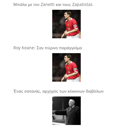
Μπάλα με τον Zanetti και τους Zapatistas
Roy Keane: Σαν πύρινο παράγγελμα
Ένας σατανάς, αρχηγός των κόκκινων διαβόλων