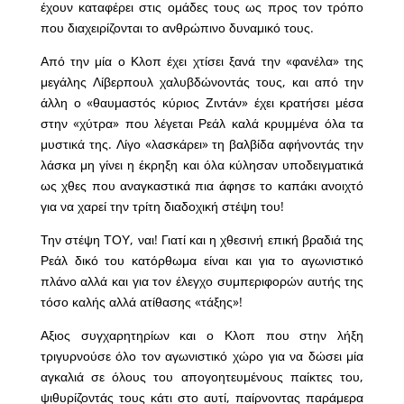
έχουν καταφέρει στις ομάδες τους ως προς τον τρόπο
που διαχειρίζονται το ανθρώπινο δυναμικό τους.
Από την μία ο Κλοπ έχει χτίσει ξανά την «φανέλα» της
μεγάλης Λίβερπουλ χαλυβδώνοντάς τους, και από την
άλλη ο «θαυμαστός κύριος Ζιντάν» έχει κρατήσει μέσα
στην «χύτρα» που λέγεται Ρεάλ καλά κρυμμένα όλα τα
μυστικά της. Λίγο «λασκάρει» τη βαλβίδα αφήνοντάς την
λάσκα μη γίνει η έκρηξη και όλα κύλησαν υποδειγματικά
ως χθες που αναγκαστικά πια άφησε το καπάκι ανοιχτό
για να χαρεί την τρίτη διαδοχική στέψη του!
Την στέψη ΤΟΥ, ναι! Γιατί και η χθεσινή επική βραδιά της
Ρεάλ δικό του κατόρθωμα είναι και για το αγωνιστικό
πλάνο αλλά και για τον έλεγχο συμπεριφορών αυτής της
τόσο καλής αλλά ατίθασης «τάξης»!
Αξιος συγχαρητηρίων και ο Κλοπ που στην λήξη
τριγυρνούσε όλο τον αγωνιστικό χώρο για να δώσει μία
αγκαλιά σε όλους του απογοητευμένους παίκτες του,
ψιθυρίζοντάς τους κάτι στο αυτί, παίρνοντας παράμερα