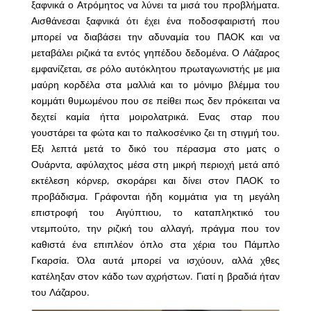
ξαφνικά ο Ατρόμητος να λύνει τα μισά του προβλήματα.
Αισθάνεσαι ξαφνικά ότι έχει ένα ποδοσφαιριστή που
μπορεί να διαβάσει την αδυναμία του ΠΑΟΚ και να
μεταβάλει ριζικά τα εντός γηπέδου δεδομένα. Ο Λάζαρος
εμφανίζεται, σε ρόλο αυτόκλητου πρωταγωνιστής με μια
μαύρη κορδέλα στα μαλλιά και το μόνιμο βλέμμα του
κομμάτι θυμωμένου που σε πείθει πως δεν πρόκειται να
δεχτεί καμία ήττα μοιρολατρικά. Ενας σταρ που
γουστάρει τα φώτα και το παλκοσένικο ζει τη στιγμή του.
Εξι λεπτά μετά το δικό του πέρασμα στο ματς ο
Ουάρντα, αφύλαχτος μέσα στη μικρή περιοχή μετά από
εκτέλεση κόρνερ, σκοράρει και δίνει στον ΠΑΟΚ το
προβάδισμα. Γράφονται ήδη κομμάτια για τη μεγάλη
επιστροφή του Αιγύπτιου, το καταπληκτικό του
ντεμπούτο, την ριζική του αλλαγή, πράγμα που τον
καθιστά ένα επιπλέον όπλο στα χέρια του Πάμπλο
Γκαρσία. Όλα αυτά μπορεί να ισχύουν, αλλά χθες
κατέληξαν στον κάδο των αχρήστων. Γιατί η βραδιά ήταν
του Λάζαρου.