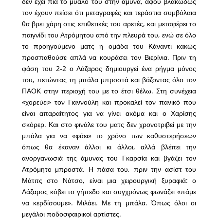
δεν έχει πιά το μυαλό του στην άμυνα, αφού βλακωδώς
τον έχουν πείσει ότι μεταγραφές και τεράστια συμβόλαια
θα βρει χάρη στις επιθετικές του αρετές, και μεταφέρει το
παιγνίδι του Ατρόμητου από την πλευρά του, ενώ σε όλο
το προηγούμενο ματς η ομάδα του Κάναντι κακώς
προσπαθούσε απλά να κουράσει τον Βιερίνια. Πριν τη
φάση του 2-2 ο Λάζαρος δημιουργεί ένα ρήγμα μόνος
του, πετώντας τη μπάλα μπροστά και βάζοντας όλο τον
ΠΑΟΚ στην περιοχή του με το έτσι θέλω. Στη συνέχεια
«χορεύει» τον Γιαννούλη και προκαλεί τον πανικό που
είναι απαραίτητος για να γίνει ακόμα και ο Χαρίσης
σκόρερ. Και στο φινάλε του ματς δεν χρονοτριβεί με την
μπάλα για να «φάει» το χρόνο των καθυστερήσεων
όπως θα έκαναν άλλοι κι άλλοι, αλλά βλέπει την
ανοργανωσιά της άμυνας του Γκαρσία και βγάζει τον
Ατρόμητο μπροστά. Η πάσα του, πριν την ασίστ του
Μάτιτς στο Νάτσο, είναι μια χειρουργική ξυραφιά: ο
Λάζαρος κόβει το γήπεδο και συγχρόνως φωνάζει «πάμε
να κερδίσουμε». Μιλάει. Με τη μπάλα. Όπως όλοι οι
μεγάλοι ποδοσφαιρικοί αρτίστες.