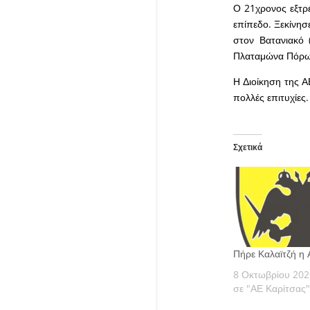
Ο 21χρονος εξτρέ
επίπεδο. Ξεκίνησ
στον Βατανιακό 
Πλαταμώνα Πόρω
Η Διοίκηση της ΑΕ
πολλές επιτυχίες.
Σχετικά
Πήρε Καλαϊτζή η 
8 Οκτωβρίου 202
σε "ΑΕ Καρίτσας"