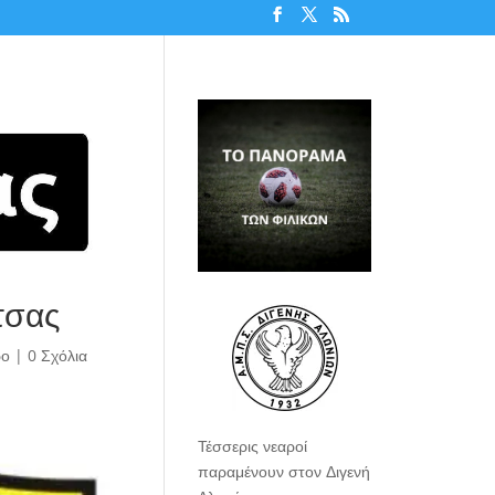
τσας
ρο
|
0 Σχόλια
Τέσσερις νεαροί
παραμένουν στον Διγενή