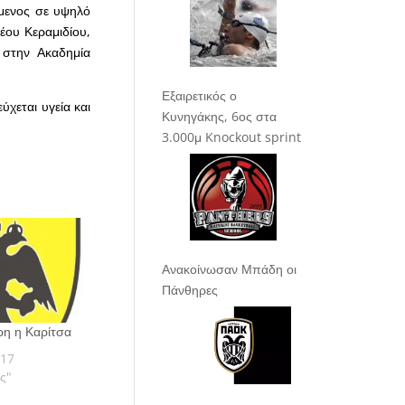
όμενος σε υψηλό
έου Κεραμιδίου,
 στην Ακαδημία
Εξαιρετικός ο
ύχεται υγεία και
Κυνηγάκης, 6ος στα
3.000μ Knockout sprint
Ανακοίνωσαν Μπάδη οι
Πάνθηρες
ρη η Καρίτσα
017
ας"