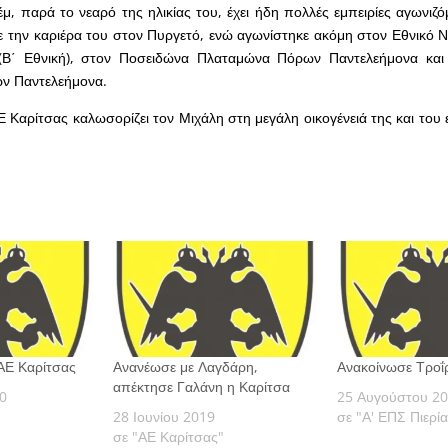
μ, παρά το νεαρό της ηλικίας του, έχει ήδη πολλές εμπειρίες αγωνιζ
ε την καριέρα του στον Πυργετό, ενώ αγωνίστηκε ακόμη στον Εθνικό Ν
(Β΄ Εθνική), στον Ποσειδώνα Πλαταμώνα Πόρων Παντελεήμονα και
ν Παντελεήμονα.
 Καρίτσας καλωσορίζει τον Μιχάλη στη μεγάλη οικογένειά της και του ε
ΑΕ Καρίτσας
Ανανέωσε με Λαγδάρη,
Ανακοίνωσε Τροΐ
απέκτησε Γαλάνη η Καρίτσα
0
25 Αυγούστου 2
28 Ιουνίου 2019
σε "Α' ΕΠΣ Πιερί
σε "ΑΕ Καρίτσας"