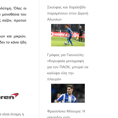
Σκούφας και Χαρεϊσβίλι
λύτιμη. Όλες οι
παραμένουν στον Διγενή
α μονοθέσια του
Αλωνίων
ς σεζόν, προτού
ων και μικρών,
δεν το κάνει ήδη
Γράφας για Γιαννούλη:
«Κορυφαία μεταγραφη
για τον ΠΑΟΚ, μπορεί να
καλύψει όλη την
πλευρά»
Φρανσίσκο Μόουρα: Η
είναι έτοιμη η
«έκρηξη» ενός