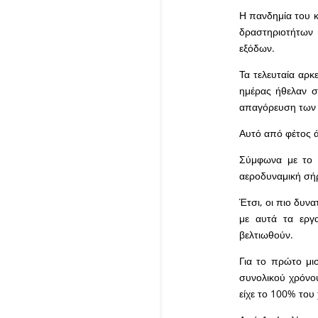
Η πανδημία του κ
δραστηριοτήτων 
εξόδων.
Τα τελευταία αρκ
ημέρας ήθελαν σ
απαγόρευση των δ
Αυτό από φέτος ά
Σύμφωνα με το ν
αεροδυναμική σήρ
Έτσι, οι πιο δυν
με αυτά τα εργα
βελτιωθούν.
Για το πρώτο μι
συνολικού χρόνου
είχε το 100% του