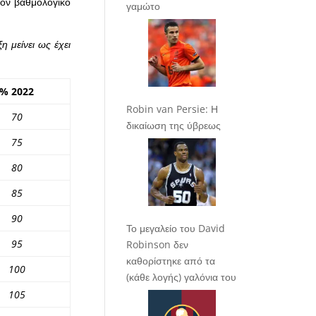
τον βαθμολογικό
γαμώτο
η μείνει ως έχει
% 2022
Robin van Persie: Η
70
δικαίωση της ύβρεως
75
80
85
90
Το μεγαλείο του David
95
Robinson δεν
καθορίστηκε από τα
100
(κάθε λογής) γαλόνια του
105