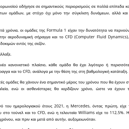
ορωνοϊού οδήγησε σε σημαντικούς περιορισμούς σε πολλά επίπεδα κα
των ομάδων, με στόχο όχι μόνο την σύγκλιση δυνάμεων, αλλά και
ετά χρόνια, οι ομάδες της Formula 1 είχαν την δυνατότητα να περνού
την αεροδυναμική σήραγγα και το CFD (Computer Fluid Dynamics), 
οκιμών εντός της σεζόν.
λλαξε.
έο κανονιστικό πλαίσιο, κάθε ομάδα θα έχει λιγότερο ή περισσότ
αγγα και το CFD, ανάλογα με την θέση της στη βαθμολογική κατάταξη.
ατές ομάδες θα χάνουν ένα σημαντικό μέρος του χρόνου που θα έχουν σ
λεία, ενώ οι ασθενέστερες θα κερδίζουν χρόνο, ώστε να έχουν τ
σό του ημερολογιακού έτους 2021, η Mercedes, όντας πρώτη, είχε 
 στο τούνελ και το CFD, ενώ η τελευταία Williams είχε το 112,5%.
 χρόνου, και πριν και μετά από αυτήν, αυξομειωνόταν.