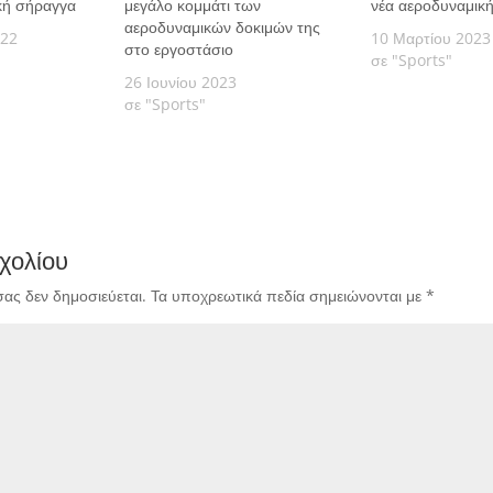
κή σήραγγα
μεγάλο κομμάτι των
νέα αεροδυναμικ
αεροδυναμικών δοκιμών της
022
10 Μαρτίου 2023
στο εργοστάσιο
σε "Sports"
26 Ιουνίου 2023
σε "Sports"
χολίου
σας δεν δημοσιεύεται.
Τα υποχρεωτικά πεδία σημειώνονται με
*