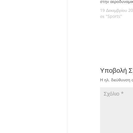
στην αεροδυναμι
19 Δεκεμβρίου 2
σε "Sports"
Υποβολή Σ
Η ηλ. διεύθυνση 