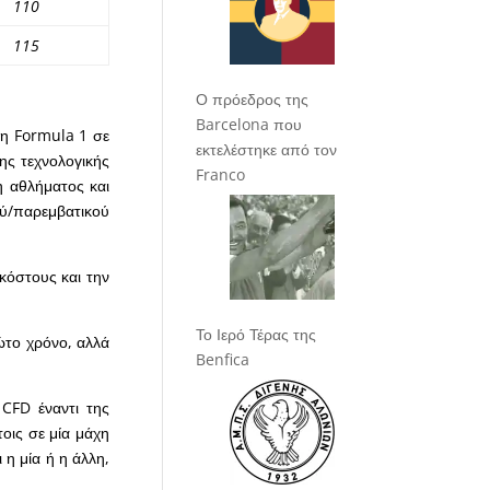
110
115
Ο πρόεδρος της
Barcelona που
ι η Formula 1 σε
εκτελέστηκε από τον
της τεχνολογικής
Franco
η αθλήματος και
ού/παρεμβατικού
 κόστους και την
Το Ιερό Τέρας της
ώτο χρόνο, αλλά
Benfica
CFD έναντι της
οις σε μία μάχη
 η μία ή η άλλη,