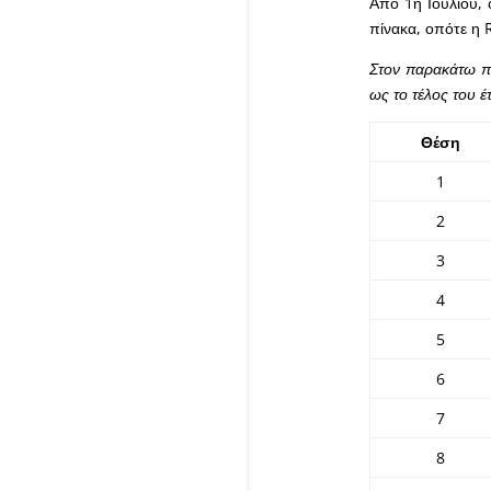
Από 1η Ιουλίου, 
πίνακα, οπότε η 
Στον παρακάτω πίν
ως το τέλος του έ
Θέση
1
2
3
4
5
6
7
8