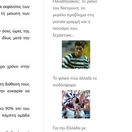
Παναθηναϊκός: Το ρίσκο
ι εκφάνσεις των
του Νίστρουπ, το
 τη μείωση των
μεγάλο πρόβλημα στη
μεσαία γραμμή και η
τεσσάρα που
ν όσες ώρες της
ξεχάστηκε…
ιδίως μετά την
ερο χρόνο στην
Το φιλικό που άλλαξε το
τη διάθεσή τους
ποδόσφαιρο
ην ευκαιρία να
το 90% επί του
 Η πέμπτη ομάδα
Για την Ελλάδα ρε