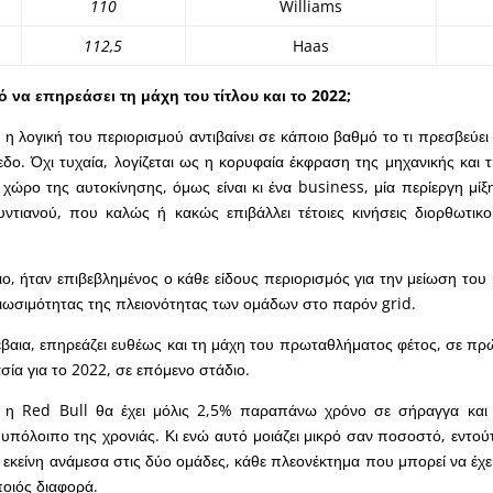
110
Williams
112,5
Haas
 να επηρεάσει τη μάχη του τίτλου και το 2022;
 η λογική του περιορισμού αντιβαίνει σε κάποιο βαθμό το τι πρεσβεύε
εδο. Όχι τυχαία, λογίζεται ως η κορυφαία έκφραση της μηχανικής και 
 χώρο της αυτοκίνησης, όμως είναι κι ένα business, μία περίεργη μίξ
υντιανού, που καλώς ή κακώς επιβάλλει τέτοιες κινήσεις διορθωτικ
ιο, ήταν επιβεβλημένος ο κάθε είδους περιορισμός για την μείωση του
ιωσιμότητας της πλειονότητας των ομάδων στο παρόν grid.
έβαια, επηρεάζει ευθέως και τη μάχη του πρωταθλήματος φέτος, σε πρ
σία για το 2022, σε επόμενο στάδιο.
 η Red Bull θα έχει μόλις 2,5% παραπάνω χρόνο σε σήραγγα και 
υπόλοιπο της χρονιάς. Κι ενώ αυτό μοιάζει μικρό σαν ποσοστό, εντούτ
 εκείνη ανάμεσα στις δύο ομάδες, κάθε πλεονέκτημα που μπορεί να έχει
ποιός διαφορά.