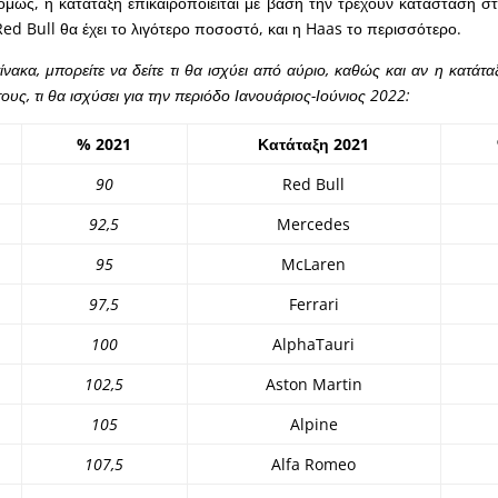
όμως, η κατάταξη επικαιροποιείται με βάση την τρέχουν κατάσταση σ
Red Bull θα έχει το λιγότερο ποσοστό, και η Haas το περισσότερο.
ακα, μπορείτε να δείτε τι θα ισχύει από αύριο, καθώς και αν η κατάταξ
τους, τι θα ισχύσει για την περιόδο Ιανουάριος-Ιούνιος 2022:
% 2021
Κατάταξη 2021
90
Red Bull
92,5
Mercedes
95
McLaren
97,5
Ferrari
100
AlphaTauri
102,5
Aston Martin
105
Alpine
107,5
Alfa Romeo