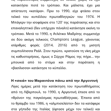
κατακτήσει ποτέ το τρόπαιο. Και μάλιστα, έχει μια
απίστευτη «κατάρα». Πριν το 1990, είχε φτάσει στον
τελικό του κυπέλλου πρωταθλητριών του 1974. Η
Μπάγερν την ισοφάρισε στο 120’ της παράτασης και στο
επαναληπτικό (δεν υπήρχαν πέναλτι) κατέκτησε εκείνη το
τρόπαιο. Μετά το 1990, η Ατλέτικο Μαδρίτης συμμετείχε
σε δύο ακόμη τελικούς Champions League, χάνοντας
ισάριθμες φορές (2014, 2016) από τη μισητή
συμπολίτισσα Ρεάλ. Στον πρώτο, κρατούσε τη νίκη μέχρι
τις καθυστερήσεις, όμως ο Σέρχιο Ράμος της πήρε… την
μπουκιά από το στόμα και στην παράταση η
«βασίλισσα» κατέκτησε το κύπελλο.
Η «σκιά» του Μαραντόνα πάνω από την Αργεντινή
Λίγες ημέρες μετά την κατάκτηση του πρωταθλήματος
από τη Λίβερπουλ, το 1990, η Αργεντινή έπεσε από το
«θρόνο» της παγκόσμιας πρωταθλήτριας. Έπειτα από
το θρίαμβο του 1986, η «αλμπισελέστε» δεν τα κατάφερε
στα γήπεδα της Ιταλίας (έφτασε μέχρι τον τελικό) και