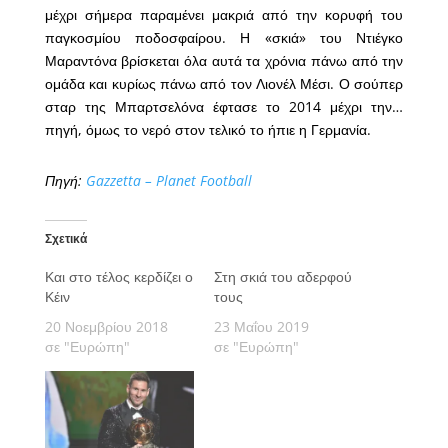
μέχρι σήμερα παραμένει μακριά από την κορυφή του
παγκοσμίου ποδοσφαίρου. Η «σκιά» του Ντιέγκο
Μαραντόνα βρίσκεται όλα αυτά τα χρόνια πάνω από την
ομάδα και κυρίως πάνω από τον Λιονέλ Μέσι. Ο σούπερ
σταρ της Μπαρτσελόνα έφτασε το 2014 μέχρι την…
πηγή, όμως το νερό στον τελικό το ήπιε η Γερμανία.
Πηγή:
Gazzetta – Planet Football
Σχετικά
Και στο τέλος κερδίζει ο
Στη σκιά του αδερφού
Κέιν
τους
20 Νοεμβρίου 2018
23 Μαΐου 2019
σε "Ευρώπη"
σε "Ευρώπη"