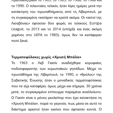
το 1990. Ο τελευταίος τελικός ήταν λίγες ημέρες μετά την
κατάκτηση του πρωταθλήματος από τη Λίβερπουλ, με
τη συγκεκριμένη «κατάρα» να κρατά ακόμα. Οι «αετοί της
Λισαβόνας» έφτασαν δύο φορές σε τελικούς Europa
League, το 2013 και το 2014 (υπήρξε και ένας ακόμη
χαμένος στο UEFA το 1983), όμως δεν τα κατάφεραν
ποτέ ξανά.
Τερματοφύλακες χωρίς «Χρυσή Μπάλα»
Το 1963 ο Λεβ Γιασίν αναδείχθηκε κορυφαίος
ποδοσφαιριστής των ευρωπαϊκών γηπέδων. Μέχρι το
πρωτάθλημα της Λίβερπουλ, το 1990, ο «θρύλος» της
Σοβιετικής Ένωσης ήταν ο μοναδικός τερματοφύλακας
που τα είχε καταφέρει, όμως μέχρι και σήμερα, 30 χρόνια
μετά, το συγκεκριμένο επίτευγμα παραμένει αναλλοίωτο.
Ο Γιασίν είναι ο μόνος γκολκίπερ που έχει κατακτήσει τη
«Χρυσή Μπάλα», παρά το γεγονός πως μέσα σε αυτό το
διάστημα αρκετοί ήταν εκείνοι που έφτασαν κοντά. Ο