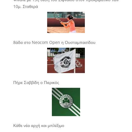
10μ. Σταθερά
8άδα στο Neocom Open η Ουσταμπασίδου
Πήρε Σαββίδη ο Πιερικός
Κάθε νέα αρχή και μπλέξιμο