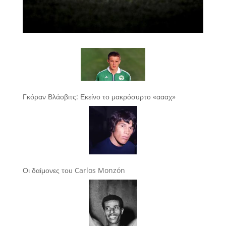
Γκόραν Βλάοβιτς: Εκείνο το μακρόσυρτο «αααχ»
Οι δαίμονες του Carlos Monzón