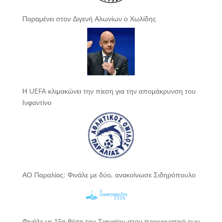
Παραμένει στον Διγενή Αλωνίων ο Χωλίδης
Η UEFA κλιμακώνει την πίεση για την απομάκρυνση του
Ινφαντίνο
ΑΟ Παραλίας: Φινάλε με δύο, ανακοίνωσε Σιδηρόπουλο
Φινάλε με 15η θέση του Σιφναίου στον προκριματικό των