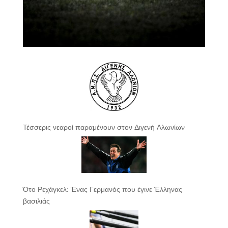
Τέσσερις νεαροί παραμένουν στον Διγενή Αλωνίων
Ότο Ρεχάγκελ: Ένας Γερμανός που έγινε Έλληνας
βασιλιάς