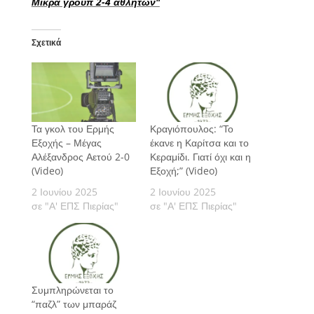
Σχετικά
Τα γκολ του Ερμής
Κραγιόπουλος: “Το
Εξοχής – Μέγας
έκανε η Καρίτσα και το
Αλέξανδρος Αετού 2-0
Κεραμίδι. Γιατί όχι και η
(Video)
Εξοχή;” (Video)
2 Ιουνίου 2025
2 Ιουνίου 2025
σε "Α' ΕΠΣ Πιερίας"
σε "Α' ΕΠΣ Πιερίας"
Συμπληρώνεται το
“παζλ” των μπαράζ