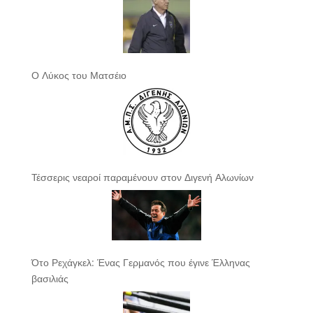
Ο Λύκος του Ματσέιο
Τέσσερις νεαροί παραμένουν στον Διγενή Αλωνίων
Ότο Ρεχάγκελ: Ένας Γερμανός που έγινε Έλληνας
βασιλιάς