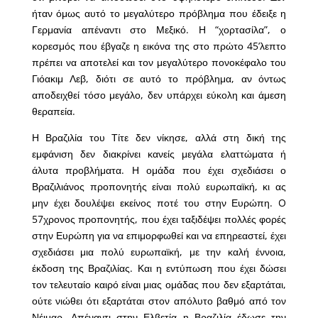
ήταν όμως αυτό το μεγαλύτερο πρόβλημα που έδειξε η
Γερμανία απέναντι στο Μεξικό. Η “χορτασίλα”, ο
κορεσμός που έβγαζε η εικόνα της στο πρώτο 45’λεπτο
πρέπει να αποτελεί και τον μεγαλύτερο πονοκέφαλο του
Γιόακιμ Λεβ, διότι σε αυτό το πρόβλημα, αν όντως
αποδειχθεί τόσο μεγάλο, δεν υπάρχει εύκολη και άμεση
θεραπεία.
Η Βραζιλία του Τίτε δεν νίκησε, αλλά στη δική της
εμφάνιση δεν διακρίνει κανείς μεγάλα ελαττώματα ή
άλυτα προβλήματα. Η ομάδα που έχει σχεδιάσει ο
Βραζιλιάνος προπονητής είναι πολύ ευρωπαϊκή, κι ας
μην έχει δουλέψει εκείνος ποτέ του στην Ευρώπη. O
57χρονος προπονητής, που έχει ταξιδέψει πολλές φορές
στην Ευρώπη για να επιμορφωθεί και να επηρεαστεί, έχει
σχεδιάσει μια πολύ ευρωπαϊκή, με την καλή έννοια,
έκδοση της Βραζιλίας. Και η εντύπωση που έχει δώσει
τον τελευταίο καιρό είναι μιας ομάδας που δεν εξαρτάται,
ούτε νιώθει ότι εξαρτάται στον απόλυτο βαθμό από τον
Νέιμαρ. Απέναντι στην Ελβετία η Βραζιλία έδωσε την