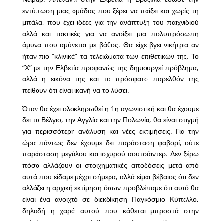
εντύπωση μιας ομάδας που ξέρει να παίξει και χωρίς τη
μπάλα, που έχει ιδέες για την ανάπτυξη του παιχνιδιού
αλλά και τακτικές για να ανοίξει μια πολυπρόσωπη
άμυνα που αμύνεται με βάθος. Θα είχε βγει νικήτρια αν
ήταν πιο “κλινικά” τα τελειώματα των επιθετικών της. Το
“Χ” με την Ελβετία προφανώς της δημιουργεί πρόβλημα,
αλλά η εικόνα της και το πρόσφατο παρελθόν της
πείθουν ότι είναι ικανή να το λύσει.
Όταν θα έχει ολοκληρωθεί η 1η αγωνιστική και θα έχουμε
δει το Βέλγιο, την Αγγλία και την Πολωνία, θα είναι στιγμή
για περισσότερη ανάλυση και νέες εκτιμήσεις. Για την
ώρα πάντως δεν έχουμε δει παράσταση φαβορί, ούτε
παράσταση μεγάλου και ισχυρού αουτσάιντερ. Δεν ξέρω
πόσο αλλάζουν οι στοιχηματικές αποδόσεις μετά από
αυτά που είδαμε μέχρι σήμερα, αλλά είμαι βέβαιος ότι δεν
αλλάζει η αρχική εκτίμηση όσων προβλέπαμε ότι αυτό θα
είναι ένα ανοιχτό σε διεκδίκηση Παγκόσμιο Κύπελλο,
δηλαδή η χαρά αυτού που κάθεται μπροστά στην