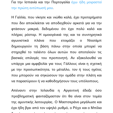
Για την Ισπανία και την Πορτογαλία
έχω ήδη μοιραστεί
την πρώτη εντύπωσή μου
.
Η Γαλλία, που νίκησε και νιώθει καλά, έχει προτερήματα
που δεν αποκλείεται να αποδειχθούν αρκετά για να την
φτάσουν μακριά, δεδομένου ότι έχει πολύ καλό και
πλήρες ρόστερ. Η ομοιογένειά της και τα συντηρητικά
αγωνιστικά πλάνα που ετοιμάζει ο Ντεσάμπ
δημιουργούν τη βάση πάνω στην οποία μπορεί να
στηριχθεί το ταλέντο όλων αυτών που αποτελούν τις
βασικές επιλογές του προπονητή. Αν εξακολουθεί να
υπάρχει μια αμφιβολία για τους Γάλλους είναι η σχετική
με την προσωπικότητα, το μέταλλο, τον ή τους ηγέτες
που μπορούν να σηκώσουν την ομάδα στην πλάτη και
να παρασύρουν ή να καθοδηγήσουν τους υπόλοιπους.
Απέναντι στην Ισλανδία η Αργεντινή έδειξε όσο
προβληματική φανταζόμασταν ότι θα είναι στον τομέα
της αμυντικής λειτουργίας. Ο Μαστσεράνο μεγάλωσε και
έχει ήδη βγει από τον υψηλό ρυθμό, ο Ρόχο και ο Μπίλια