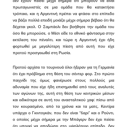
δεν έχουν πείσει μέχρι σήμερα ότι μπορούν να είναι
πρωταγωνιστές σε μια ομάδα που θα κατακτήσει
τρόπαιο, και η Αργεντινή πρέπει να φτάσει στο επίπεδο
να βάζει πολλά επειδή μοιάζει μέχρι σήμερα βέβαιο ότι θα
δέχεται γκολ. Ο Σαμπάολι δεν βοήθησε την ομάδα του
όσο θα μπορούσε, ο Μέσι είδε το εθνικό φάντασμα στην
εκτέλεση του πέναλτι, και τώρα η Αργεντινή έχει ήδη
φορτωθεί με μεγαλύτερη πίεση από αυτή που είχε
προτού προσγειωθεί στη Ρωσία.
Προτού αρχίσει το τουρνουά όλοι ήξεραν για τη Γερμανία
ότι έχει πρόβλημα στη θέση του σέντερ φορ. Στο πρώτο
παιχνίδι της όμως φανέρωσε στους πολλούς μια
αδυναμία που είχε ήδη επισημανθεί από τους αναλυτές
των αγώνων της, αυτή στη θέση των κεντρικών μέσων
και ειδικότερα σε αυτή του ανασταλτικού χαφ: πίσω από
τον κουρασμένο, από τα χρόνια και τα ματς, Κεντίρα
υπάρχει ο Γκιντογκάν, που δεν είναι “6αρι” και ο Ρούντι,
ο οποίος μέχρι σήμερα με την Μπάγερν δεν έχει πείσει
ότι μπορεί να αποδώσει στο υψηλότερο επίπεδο. Δεν