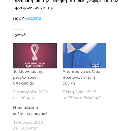
τηλεόραση με την αίσθηση ότι δεν γνωρίζει εκ των
προτέρων τον νικητή.
Πηγή:
Gazzetta
Σχετικά
Το Μουντιάλ της
Από πού να διαλέξει
μεγαλύτερης
πρωταγωνιστές η
υποκρισίας
Εθνική
9 Δεκεμβρίου 2022
7 Νοεμβρίου 2018
σε "Κόσμος"
σε "Εθνική Ελλάδας"
Ηταν τελικά το
καλύτερο μουντιάλ;
18 Ιουλίου 2018
σε "Ευρώπη"