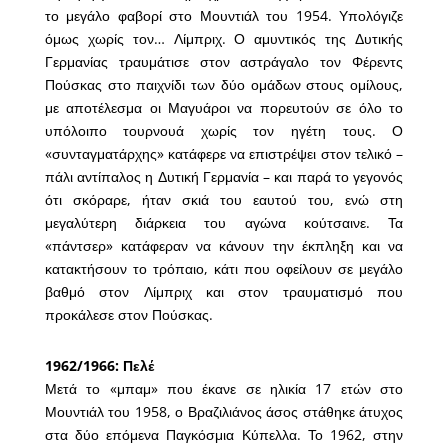
το μεγάλο φαβορί στο Μουντιάλ του 1954. Υπολόγιζε
όμως χωρίς τον… Λίμπριχ. Ο αμυντικός της Δυτικής
Γερμανίας τραυμάτισε στον αστράγαλο τον Φέρεντς
Πούσκας στο παιχνίδι των δύο ομάδων στους ομίλους,
με αποτέλεσμα οι Μαγυάροι να πορευτούν σε όλο το
υπόλοιπο τουρνουά χωρίς τον ηγέτη τους. Ο
«συνταγματάρχης» κατάφερε να επιστρέψει στον τελικό –
πάλι αντίπαλος η Δυτική Γερμανία – και παρά το γεγονός
ότι σκόραρε, ήταν σκιά του εαυτού του, ενώ στη
μεγαλύτερη διάρκεια του αγώνα κούτσαινε. Τα
«πάντσερ» κατάφεραν να κάνουν την έκπληξη και να
κατακτήσουν το τρόπαιο, κάτι που οφείλουν σε μεγάλο
βαθμό στον Λίμπριχ και στον τραυματισμό που
προκάλεσε στον Πούσκας.
1962/1966: Πελέ
Μετά το «μπαμ» που έκανε σε ηλικία 17 ετών στο
Μουντιάλ του 1958, ο Βραζιλιάνος άσος στάθηκε άτυχος
στα δύο επόμενα Παγκόσμια Κύπελλα. Το 1962, στην