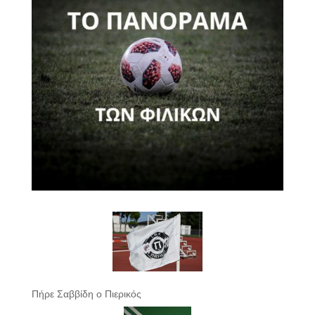
Πήρε Σαββίδη ο Πιερικός