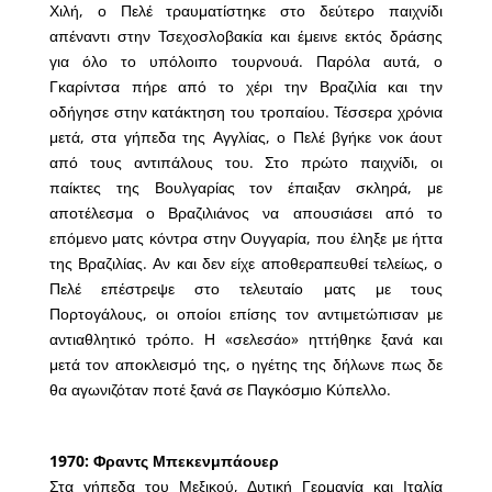
Χιλή, ο Πελέ τραυματίστηκε στο δεύτερο παιχνίδι
απέναντι στην Τσεχοσλοβακία και έμεινε εκτός δράσης
για όλο το υπόλοιπο τουρνουά. Παρόλα αυτά, ο
Γκαρίντσα πήρε από το χέρι την Βραζιλία και την
οδήγησε στην κατάκτηση του τροπαίου. Τέσσερα χρόνια
μετά, στα γήπεδα της Αγγλίας, ο Πελέ βγήκε νοκ άουτ
από τους αντιπάλους του. Στο πρώτο παιχνίδι, οι
παίκτες της Βουλγαρίας τον έπαιξαν σκληρά, με
αποτέλεσμα ο Βραζιλιάνος να απουσιάσει από το
επόμενο ματς κόντρα στην Ουγγαρία, που έληξε με ήττα
της Βραζιλίας. Αν και δεν είχε αποθεραπευθεί τελείως, ο
Πελέ επέστρεψε στο τελευταίο ματς με τους
Πορτογάλους, οι οποίοι επίσης τον αντιμετώπισαν με
αντιαθλητικό τρόπο. Η «σελεσάο» ηττήθηκε ξανά και
μετά τον αποκλεισμό της, ο ηγέτης της δήλωνε πως δε
θα αγωνιζόταν ποτέ ξανά σε Παγκόσμιο Κύπελλο.
1970: Φραντς Μπεκενμπάουερ
Στα γήπεδα του Μεξικού, Δυτική Γερμανία και Ιταλία