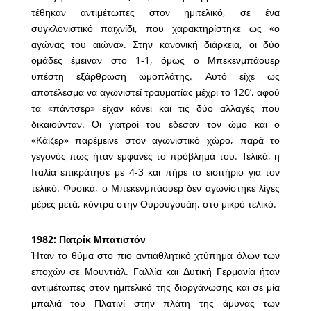
τέθηκαν αντιμέτωπες στον ημιτελικό, σε ένα
συγκλονιστικό παιχνίδι, που χαρακτηρίστηκε ως «ο
αγώνας του αιώνα». Στην κανονική διάρκεια, οι δύο
ομάδες έμειναν στο 1-1, όμως ο Μπεκενμπάουερ
υπέστη εξάρθρωση ωμοπλάτης. Αυτό είχε ως
αποτέλεσμα να αγωνιστεί τραυματίας μέχρι το 120’, αφού
τα «πάντσερ» είχαν κάνει και τις δύο αλλαγές που
δικαιούνταν. Οι γιατροί του έδεσαν τον ώμο και ο
«Κάιζερ» παρέμεινε στον αγωνιστικό χώρο, παρά το
γεγονός πως ήταν εμφανές το πρόβλημά του. Τελικά, η
Ιταλία επικράτησε με 4-3 και πήρε το εισιτήριο για τον
τελικό. Φυσικά, ο Μπεκενμπάουερ δεν αγωνίστηκε λίγες
μέρες μετά, κόντρα στην Ουρουγουάη, στο μικρό τελικό.
1982: Πατρίκ Μπατιστόν
Ήταν το θύμα στο πιο αντιαθλητικό χτύπημα όλων των
εποχών σε Μουντιάλ. Γαλλία και Δυτική Γερμανία ήταν
αντιμέτωπες στον ημιτελικό της διοργάνωσης και σε μία
μπαλιά του Πλατινί στην πλάτη της άμυνας των