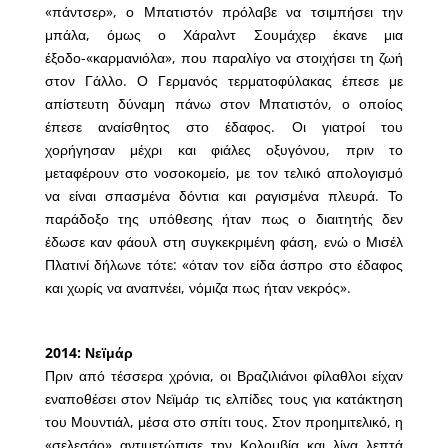
«πάντσερ», ο Μπατιστόν πρόλαβε να τσιμπήσει την
μπάλα, όμως ο Χάραλντ Σουμάχερ έκανε μια
έξοδο-«καρμανιόλα», που παραλίγο να στοιχήσει τη ζωή
στον Γάλλο. Ο Γερμανός τερματοφύλακας έπεσε με
απίστευτη δύναμη πάνω στον Μπατιστόν, ο οποίος
έπεσε αναίσθητος στο έδαφος. Οι γιατροί του
χορήγησαν μέχρι και φιάλες οξυγόνου, πριν το
μεταφέρουν στο νοσοκομείο, με τον τελικό απολογισμό
να είναι σπασμένα δόντια και ραγισμένα πλευρά. Το
παράδοξο της υπόθεσης ήταν πως ο διαιτητής δεν
έδωσε καν φάουλ στη συγκεκριμένη φάση, ενώ ο Μισέλ
Πλατινί δήλωνε τότε: «όταν τον είδα άσπρο στο έδαφος
και χωρίς να αναπνέει, νόμιζα πως ήταν νεκρός».
2014: Νεϊμάρ
Πριν από τέσσερα χρόνια, οι Βραζιλιάνοι φίλαθλοι είχαν
εναποθέσει στον Νεϊμάρ τις ελπίδες τους για κατάκτηση
του Μουντιάλ, μέσα στο σπίτι τους. Στον προημιτελικό, η
«σελεσάο» αντιμετώπισε την Κολομβία και λίγα λεπτά