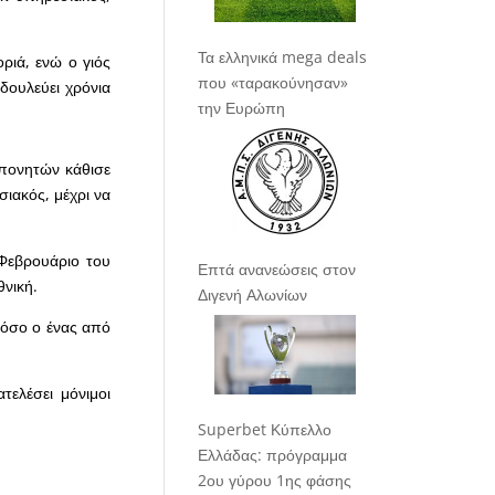
Τα ελληνικά mega deals
ριά, ενώ ο γιός
που «ταρακούνησαν»
δουλεύει χρόνια
την Ευρώπη
πονητών κάθισε
ιακός, μέχρι να
 Φεβρουάριο του
Επτά ανανεώσεις στον
θνική.
Διγενή Αλωνίων
στόσο ο ένας από
τελέσει μόνιμοι
Superbet Κύπελλο
Ελλάδας: πρόγραμμα
2ου γύρου 1ης φάσης