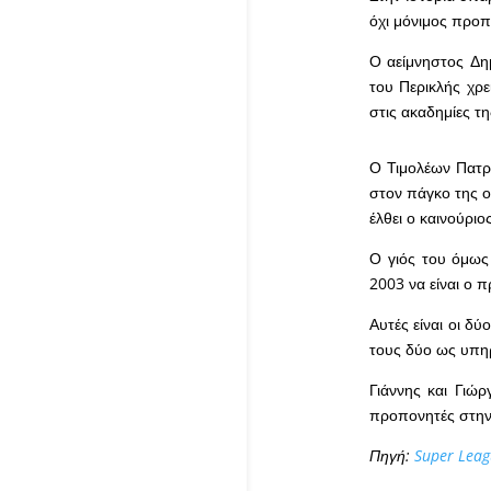
όχι μόνιμος προπ
Ο αείμνηστος Δη
του Περικλής χρε
στις ακαδημίες τ
Ο Τιμολέων Πατρ
στον πάγκο της ο
έλθει ο καινούριος
Ο γιός του όμως
2003 να είναι ο 
Αυτές είναι οι δ
τους δύο ως υπη
Γιάννης και Γιώρ
προπονητές στην 
Πηγή:
Super Leag