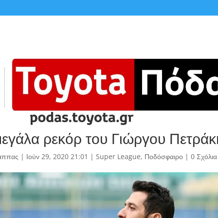
μεγάλα ρεκόρ του Γιώργου Πετράκ
άππας
|
Ιούν 29, 2020 21:01
|
Super League
,
Ποδόσφαιρο
|
0 Σχόλια