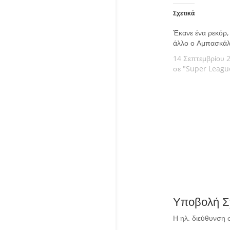
Σχετικά
Έκανε ένα ρεκόρ,
άλλο ο Αμπασκάλ
14 Σεπτεμβρίου 
σε "Super Leagu
Υποβολή Σ
Η ηλ. διεύθυνση 