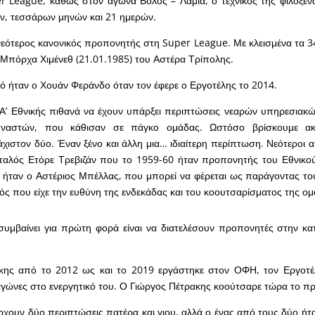
r League, καθώς στον αγώνα Βόλος – Λαμία, ο τεχνικός της φιλοξε
τών, τεσσάρων μηνών και 21 ημερών.
 νεότερος κανονικός προπονητής στη Super League. Με κλεισμένα τα 3
 Μπόρχα Χιμένεθ (21.01.1985) του Αστέρα Τρίπολης.
σό ήταν ο Χουάν Φεράνδο όταν τον έφερε ο Εργοτέλης το 2014.
ς Α’ Εθνικής πιθανά να έχουν υπάρξει περιπτώσεις νεαρών υπηρεσια
μναστών, που κάθισαν σε πάγκο ομάδας. Ωστόσο βρίσκουμε ακ
άχιστον δύο. Έναν ξένο και άλλη μια… ιδιαίτερη περίπτωση. Νεότεροι 
Ιταλός Ετόρε Τρεβιζάν που το 1959-60 ήταν προπονητής του Εθνικο
 ήταν ο Αστέριος Μπέλλας, που μπορεί να φέρεται ως παράγοντας του
ς που είχε την ευθύνη της ενδεκάδας και του κοουτσαρίσματος της ομ
υμβαίνει για πρώτη φορά είναι να διατελέσουν προπονητές στην κατ
κης από το 2012 ως και το 2019 εργάστηκε στον ΟΦΗ, τον Εργοτέ
 αγώνες στο ενεργητικό του. Ο Γιώργος Πέτρακης κοούτσαρε τώρα το π
ρχουν δύο περιπτώσεις πατέρα και γιου, αλλά ο ένας από τους δύο ήτ