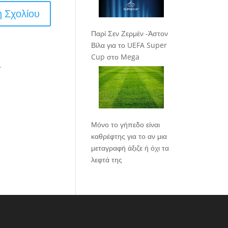
Παρί Σεν Ζερμέν -Άστον
Βίλα για το UEFA Super
Cup στο Mega
.
Μόνο το γήπεδο είναι
καθρέφτης για το αν μια
μεταγραφή άξιζε ή όχι τα
λεφτά της