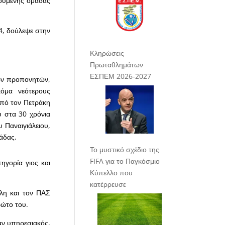
νούμενης ομάδας
4, δούλεψε στην
Κληρώσεις
Πρωταθλημάτων
ΕΣΠΕΜ 2026-2027
κών προπονητών,
όμα νεότερους
από τον Πετράκη
ύ στα 30 χρόνια
 Παναιγιάλειου,
άδας.
Το μυστικό σχέδιο της
FIFA για το Παγκόσμιο
ηγορία γιος και
Κύπελλο που
κατέρρευσε
λη και τον ΠΑΣ
ρώτο του.
αν υπηρεσιακός,