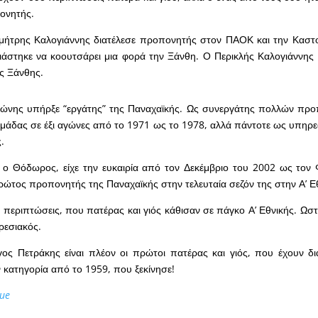
ονητής.
μήτρης Καλογιάννης διατέλεσε προπονητής στον ΠΑΟΚ και την Καστο
ιάστηκε να κοουτσάρει μια φορά την Ξάνθη. Ο Περικλής Καλογιάννης 
ης Ξάνθης.
ώνης υπήρξε “εργάτης” της Παναχαϊκής. Ως συνεργάτης πολλών προ
μάδας σε έξι αγώνες από το 1971 ως το 1978, αλλά πάντοτε ως υπηρεσ
.
 ο Θόδωρος, είχε την ευκαιρία από τον Δεκέμβριο του 2002 ως τον
πρώτος προπονητής της Παναχαϊκής στην τελευταία σεζόν της στην Α’ Ε
ύο περιπτώσεις, που πατέρας και γιός κάθισαν σε πάγκο Α’ Εθνικής. Ω
ρεσιακός.
γος Πετράκης είναι πλέον οι πρώτοι πατέρας και γιός, που έχουν δια
κατηγορία από το 1959, που ξεκίνησε!
ue