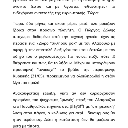
ανοικτό (έστω και με λιγοστές πιθανότητες) το
ενδεχόμενο αναστολής της ευρώ-ποινής. Τώρα;
Τώρα, δύο μήνες και είκοσι μέρες μετά, όλα μοιάζουν
ζόρικα στον πράσινο πλανήτη. Ο Γιώργος Δώνης
αποχωρεί δεδομένα από την τεχνική ηγεσία, έχοντας
περάσει ένα 72ωρο “σκληρού ροκ” με τον Αλαφούζο με
αφορμή την επιστολή διαζυγίο» που του έστειλε με τον
οδηγό του ο μεγαλομέτοχος (το ποιος, πο;y, πότε τo
διέρρευσε και πως θα το λήξουν. Μέχρι να υπογράψουν
προσωρινή “ανακωχή” το βράδυ της περασμένης
Κυριακής (31/05), προκειμένου να ολοκληρωθεί η σεζόν
λίγο πιο ομαλά.
Ανακουφιστική εξέλιξη, γιατί αν δεν κυριαρχούσαν
ορισμένες πιο ψύχραιμες “φωνές” πέριξ του Αλαφούζου
κι ο Παναθηναϊκός πήγαινε στα playoffs με “υπηρεσιακή”
λύση στον πάγκο, ο κίνδυνος για σερί… διασυρμούς θα
ήταν τεράστιος. Διότι η κατάσταση δεν θα μαζευόταν
μετά με τίποτα.