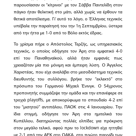
παρουσίασαν οι “κίτρινοι” με τον Σάββα Παντελίδη στον
πάγκο ήταν θελκτική στο μάτι, αλλά χωρίς να έρθουν τα
θετικά αποτέλεσμα. Γι’ αυτό το λόγο, ο Έλληνας τεχνικός
υπέβαλε την παραίτησή του την 1η Σεπτεμβρίου, ύστερα
από την ήττα με 1-0 από το Βόλο εκτός έδρας.
Το χρίσμα πήρε ο Απόστολος Τερζής, ως υπηρεσιακός
τεχνικός, ο οποίος οδήγησε τον Άρη στο εμφατικό 4-0
επί του Παναθηναϊκού, αλλά ήταν εμφανές πως
χρειαζόταν μία πιο μόνιμη και έμπειρη λύση. Ο Άγγελος
Χαριστέας, που είχε αναλάβει στο μεσοδιάστημα τεχνικός
διευθυντής του συλλόγου, βρήκε τον “εκλεκτό” στο
πρόσωπο του Γερμανού Μίχαελ Ένινγκ. Ο 54χρονος
προπονητής συμμάζεψε την ομάδα και την επανέφερε σε
τροχιά playoffs, με αποκορύφωμα το σπουδαίο 4-2 επί
του “μισητού” αντιπάλου, ΠΑΟΚ στις 4 Ιανουαρίου. Την
ίδια στιγμή, οδήγησε τον Άρη στα ημιτελικά του
Κυπέλλου, διατηρώντας πολλές ελπίδες για πρόκριση
στον μεγάλο τελικό, αφού πριν το lockdown είχε ηττηθεί
με 2-1 από την ΑΕΚ στο ΟΑΚΑ, στο πρώτο παιχνίδι των