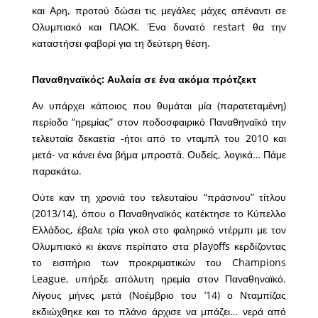
και Αρη, προτού δώσει τις μεγάλες μάχες απέναντι σε
Ολυμπιακό και ΠΑΟΚ. Ένα δυνατό restart θα την
καταστήσει φαβορί για τη δεύτερη θέση.
Παναθηναϊκός: Αυλαία σε ένα ακόμα πρότζεκτ
Αν υπάρχει κάποιος που θυμάται μία (παρατεταμένη)
περίοδο “ηρεμίας” στον ποδοσφαιρικό Παναθηναϊκό την
τελευταία δεκαετία -ήτοι από το νταμπλ του 2010 και
μετά- να κάνει ένα βήμα μπροστά. Ουδείς, λογικά… Πάμε
παρακάτω.
Ούτε καν τη χρονιά του τελευταίου “πράσινου” τίτλου
(2013/14), όπου ο Παναθηναϊκός κατέκτησε το Κύπελλο
Ελλάδος, έβαλε τρία γκολ στο φαληρικό ντέρμπι με τον
Ολυμπιακό κι έκανε περίπατο στα playoffs κερδίζοντας
το εισιτήριο των προκριματικών του Champions
League, υπήρξε απόλυτη ηρεμία στον Παναθηναϊκό.
Λίγους μήνες μετά (Νοέμβριο του ’14) ο Νταμπίζας
εκδιώχθηκε και το πλάνο άρχισε να μπάζει… νερά από