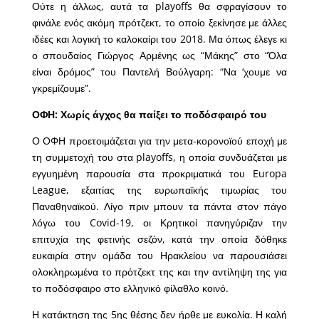
Ούτε η άλλως, αυτά τα playoffs θα σφραγίσουν το
φινάλε ενός ακόμη πρότζεκτ, το οποίο ξεκίνησε με άλλες
ιδέες και λογική το καλοκαίρι του 2018. Μα όπως έλεγε κι
ο σπουδαίος Γιώργος Αρμένης ως “Μάκης” στο “Όλα
είναι δρόμος” του Παντελή Βούλγαρη: “Να ‘χουμε να
γκρεμίζουμε”.
ΟΦΗ: Χωρίς άγχος θα παίξει το ποδόσφαιρό του
Ο ΟΦΗ προετοιμάζεται για την μετα-κορονοϊού εποχή με
τη συμμετοχή του στα playoffs, η οποία συνδυάζεται με
εγγυημένη παρουσία στα προκριματικά του Europa
League, εξαιτίας της ευρωπαϊκής τιμωρίας του
Παναθηναϊκού. Λίγο πριν μπουν τα πάντα στον πάγο
λόγω του Covid-19, οι Κρητικοί πανηγύριζαν την
επιτυχία της φετινής σεζόν, κατά την οποία δόθηκε
ευκαιρία στην ομάδα του Ηρακλείου να παρουσιάσει
ολοκληρωμένα το πρότζεκτ της και την αντίληψη της για
το ποδόσφαιρο στο ελληνικό φίλαθλο κοινό.
Η κατάκτηση της 5ης θέσης δεν ήρθε με ευκολία. Η καλή