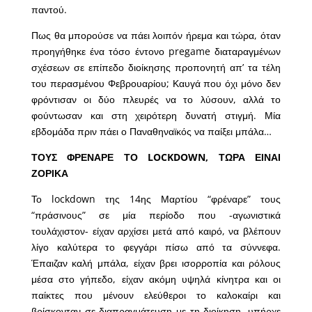
παντού.
Πως θα μπορούσε να πάει λοιπόν ήρεμα και τώρα, όταν
προηγήθηκε ένα τόσο έντονο pregame διαταραγμένων
σχέσεων σε επίπεδο διοίκησης προπονητή απ’ τα τέλη
του περασμένου Φεβρουαρίου; Καυγά που όχι μόνο δεν
φρόντισαν οι δύο πλευρές να το λύσουν, αλλά το
φούντωσαν και στη χειρότερη δυνατή στιγμή. Μία
εβδομάδα πριν πάει ο Παναθηναϊκός να παίξει μπάλα…
ΤΟΥΣ ΦΡΕΝΑΡΕ ΤΟ LOCKDOWN, ΤΩΡΑ ΕΙΝΑΙ
ΖΟΡΙΚΑ
Το lockdown της 14ης Μαρτίου “φρέναρε” τους
“πράσινους” σε μία περίοδο που -αγωνιστικά
τουλάχιστον- είχαν αρχίσει μετά από καιρό, να βλέπουν
λίγο καλύτερα το φεγγάρι πίσω από τα σύννεφα.
Έπαιζαν καλή μπάλα, είχαν βρει ισορροπία και ρόλους
μέσα στο γήπεδο, είχαν ακόμη υψηλά κίνητρα και οι
παίκτες που μένουν ελεύθεροι το καλοκαίρι και
βρίσκονταν σε διαπραγμάτευση με τη διοίκηση, υπήρχε