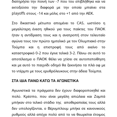
διατηρήσει την ποινή των -7 που του επιβλήθηκε και να
εκτοξεύσει την διαφορά με την οποία μπαίνει στα
playoffs στους -14 και μόλις στο +1 από την ΑΕΚ.
Στο δικαστικό μέτωπο απομένει το CAS, ωστόσο η
μεγαλύτερη ένεση ηθικού για τους παίκτες του ΠΑΟΚ
ήταν η αντίδραση τους και η ανατροπή στον τελευταίο
αγώνα τους τον πρώτο ημιτελικό με τον Ολυμπιακό στην
Τούμπα και η επιστροφή τους από εκείνο το
καταστροφικό 0-2 που έγινε τελικά 3-2. Πάνω σε αυτό το
αποτέλεσμα ο ΠΑΟΚ θέλει να χτίσει σε αυτοπεποίθηση
και με αυτό το παιχνίδι οδηγό θα ξεκινήσει τα πλέι οφ με
το ντέρμπι με τους ερυθρόλευκους στην άδεια Τούμπα.
ΣΤΑ ΙΔΙΑ ΠΑΝΩ ΚΑΤΩ ΤΑ ΑΓΩΝΙΣΤΙΚΑ
Αγωνιστικά τα πράγματα δεν έχουν διαφοροποιηθεί και
πολύ. Κρέσπο, που είναι μεγάλη απώλεια και Ζαμπά
μπήκαν στο τελικό στάδιο της αποθεραπείας τους αλλά
δεν υπολογίζονται, ο Βέρνμπλουμ μπήκε σε κανονικούς
ρυθμούς αλλά απέχει πολύ από το να θεωρείται έτοιμος