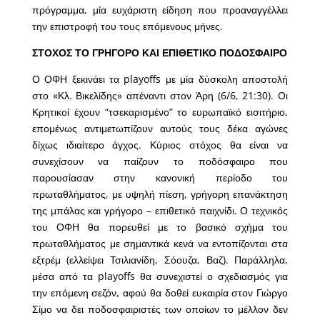
πρόγραμμα, μία ευχάριστη είδηση που προαναγγέλλει
την επιστροφή του τους επόμενους μήνες.
ΣΤΟΧΟΣ ΤΟ ΓΡΗΓΟΡΟ ΚΑΙ ΕΠΙΘΕΤΙΚΟ ΠΟΔΟΣΦΑΙΡΟ
Ο ΟΦΗ ξεκινάει τα playoffs με μία δύσκολη αποστολή
στο «Κλ. Βικελίδης» απέναντι στον Άρη (6/6, 21:30). Οι
Κρητικοί έχουν “τσεκαρισμένο” το ευρωπαϊκό εισιτήριο,
επομένως αντιμετωπίζουν αυτούς τους δέκα αγώνες
δίχως ιδιαίτερο άγχος. Κύριος στόχος θα είναι να
συνεχίσουν να παίζουν το ποδόσφαιρο που
παρουσίασαν στην κανονική περίοδο του
πρωταθλήματος, με υψηλή πίεση, γρήγορη επανάκτηση
της μπάλας και γρήγορο – επιθετικό παιχνίδι. Ο τεχνικός
του ΟΦΗ θα πορευθεί με το βασικό σχήμα του
πρωταθλήματος με σημαντικά κενά να εντοπίζονται στα
εξτρέμ (ελλείψει Τσιλιανίδη, Σόουζα, Βαζ). Παράλληλα,
μέσα από τα playoffs θα συνεχιστεί ο σχεδιασμός για
την επόμενη σεζόν, αφού θα δοθεί ευκαιρία στον Γιώργο
Σίμο να δει ποδοσφαιριστές των οποίων το μέλλον δεν