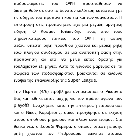
ποδοσφαιριστές του ΟΦΗ προσπάθησαν να
διατηρηθούν σε όσο το δυνατόν καλύτερη κατάσταση με
τις οδηγίες του προπονητικού τιμ και των γυμναστών. Η
επιστροφή στις προπονήσεις είχε μία μεγάλη αρνητική
είδηση. Ο Κοσμάς Τσιλιανίδης, ένας από τους
σημαντικότερους παίκτες του ΟΦΗ τη φετινή
σεζόν, υπέστη ρήξη πρόσθιου χιαστού και μερική ρήξη
έσω πλαγίου συνδέσμου σε μία ανύποπτη φάση στην
προπόνηση και έτσι θα μείνει εκτός δράσης για
τουλάχιστον έξι μήνες. Αυτό το γεγονός μαρτυρά ότι τα
σώματα των ποδοσφαιριστών βρίσκονται σε κίνδυνο
ενόψει της επανέναρξης της Super League.
Την Πέμπτη (4/6) πρόβλημα αντιμετώπισε ο Ρικάρντο
Βαζ και τέθηκε εκτός μάχης για τον πρώτο αγώνα των
playoffs. Ενοχλήσεις κατά την επιστροφή παρουσίασε
και ο Νίκος Κοροβέσης, όμως προχώρησε σε έκχυση
στους οπίσθιους μηριαίους και πλέον είναι έτοιμος. Στα
θετικά νέα, ο Σόουζα Φερέιρα, ο οποίος υπέστη επίσης
ρήξη χιαστού τον Φεβρουάριο, ξεκίνησε ατομικό