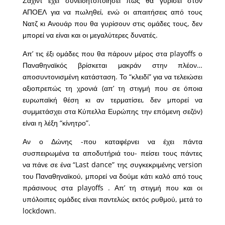
Ζαχίντ έχει συνειδητοποιήσει πως θα γυρίσει στον
ΑΠΟΕΛ για να πωληθεί, ενώ οι απαιτήσεις από τους
Νατζ κι Ανουάρ που θα γυρίσουν στις ομάδες τους, δεν
μπορεί να είναι και οι μεγαλύτερες δυνατές.
Απ’ τις έξι ομάδες που θα πάρουν μέρος στα playoffs ο
Παναθηναϊκός βρίσκεται μακράν στην πλέον…
αποσυντονισμένη κατάσταση. Το “κλειδί” για να τελειώσει
αξιοπρεπώς τη χρονιά (απ’ τη στιγμή που σε όποια
ευρωπαϊκή θέση κι αν τερματίσει, δεν μπορεί να
συμμετάσχει στα Κύπελλα Ευρώπης την επόμενη σεζόν)
είναι η λέξη “κίνητρο”.
Αν ο Δώνης -που καταφέρνει να έχει πάντα
συσπειρωμένα τα αποδυτήριά του- πείσει τους πάντες
να πάνε σε ένα “Last dance” της συγκεκριμένης version
του Παναθηναϊκού, μπορεί να δούμε κάτι καλό από τους
πράσινους στα playoffs . Απ’ τη στιγμή που και οι
υπόλοιπες ομάδες είναι παντελώς εκτός ρυθμού, μετά το
lockdown.