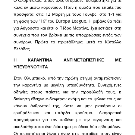
Ο Ολυμπιακός, όπως όλες οι ομάδες, δοκιμάστηκε για τα
καλά εν μέσω κορονοϊού. Ήταν η ομάδα που έπαιξε πιο
πρόσφατα, στις 12 Μάρτη με τους Γουλβς, στο 1-1 για
τη φάση των “16” του Europa League. Η ρεβάνς θα πάει
για Αύγουστο και έτσι ο Πέδρο Μαρτίνς, έχει εστιάσει στη
συνέχεια που τον βρίσκει με τις υποχρεώσεις εντός των
συνόρων. Πρώτα το πρωτάθλημα, μετά το Κύπελλο
Ελλάδας.
Η ΚΑΡΑΝΤΙΝΑ ΑΝΤΙΜΕΤΩΠΙΣΤΗΚΕ ΜΕ
ΥΠΕΥΘΥΝΟΤΗΤΑ
Στον Ολυμπιακό, από την πρώτη στιγμή αντιμετώπισαν
την καραντίνα με μεγάλη υπευθυνότητα. Συνεχόμενες
οδηγίες στους παίκτες για την προφύλαξή τους, η
διοίκηση έδειχνε ενδιαφέρον ακόμη και τα ψώνια τους να
κάνουν άνθρωποί της, ώστε να μην ρισκάρουν οι
ερυθρόλευκοι και υπάρξει κρούσμα. Διαφορετικά
προγράμματα για τον καθένα με την εκγύμναση και
ακολούθησε και ένα διάστημα με άδεια δύο εβδομάδων.
Οι περισσότεροι ξένοι πήγαν στις πατρίδες τους, είχαν