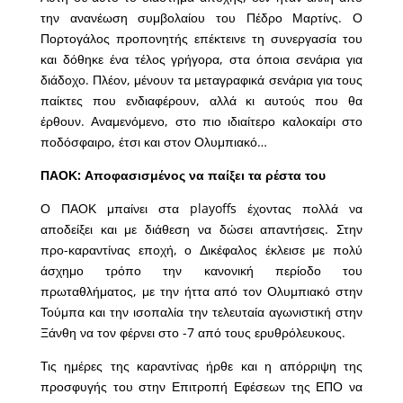
την ανανέωση συμβολαίου του Πέδρο Μαρτίνς. Ο
Πορτογάλος προπονητής επέκτεινε τη συνεργασία του
και δόθηκε ένα τέλος γρήγορα, στα όποια σενάρια για
διάδοχο. Πλέον, μένουν τα μεταγραφικά σενάρια για τους
παίκτες που ενδιαφέρουν, αλλά κι αυτούς που θα
έρθουν. Αναμενόμενο, στο πιο ιδιαίτερο καλοκαίρι στο
ποδόσφαιρο, έτσι και στον Ολυμπιακό…
ΠΑΟΚ: Αποφασισμένος να παίξει τα ρέστα του
Ο ΠΑΟΚ μπαίνει στα playoffs έχοντας πολλά να
αποδείξει και με διάθεση να δώσει απαντήσεις. Στην
προ-καραντίνας εποχή, ο Δικέφαλος έκλεισε με πολύ
άσχημο τρόπο την κανονική περίοδο του
πρωταθλήματος, με την ήττα από τον Ολυμπιακό στην
Τούμπα και την ισοπαλία την τελευταία αγωνιστική στην
Ξάνθη να τον φέρνει στο -7 από τους ερυθρόλευκους.
Τις ημέρες της καραντίνας ήρθε και η απόρριψη της
προσφυγής του στην Επιτροπή Εφέσεων της
ΕΠΟ
να