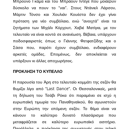
Μπρούνο Γκάμα και του Μπράουν Ιντέγε που μοιάζουν
δύσκολο να πουν το “ναι”. Στους Ντάνιελ Λάρσον,
Μάρτιν Τόνσο και Χουλιάν Κουέστα δεν έχει γίνει
πρόταση για νέο συμβόλαιο, ενώ “ανοιχτά” είναι τα
ζητήματα των Μιχάλι Κόρχουτ, Χαβιέ Ματίγια, με τον
τελευταίο να είναι κοντά σε ανανέωση. Βέβαια, υπάρχουν
ποδοσφαιριστές όπως ο Γιάννης Φετφατζίδης και ο
Σάσα που, παρότι έχουν συμβόλαιο, ενδιαφέρουν
αρκετές ομάδες. Επομένως, δεν αποκλείεται να
υπάρξουν κι άλλες αποχωρήσεις.
ΠΡΟΚΛΗΣΗ ΤΟ ΚΥΠΕΛΛΟ
Η παρουσία του Άρη στο τελευταίο κομμάτι της σεζόν θα
θυμίζει λίγο από “Last Dance”. Οι Θεσσαλονικείς, μετά
τη δήλωση του Τσάβι Ρόκα ότι παραμένει σε ισχύ η
ευρωπαϊκή τιμωρία του Παναθηναϊκού, θα αγωνιστούν
στην Ευρώπη την επόμενη σεζόν. Το θέμα είναι να
κάνουν το καλύτερο δυνατό πλασάρισμα που
μεταφράζεται σε καλύτερο ευρωπαϊκό εισιτήριο.
Παράλληλα, η πρόκληση της συμμετοχής στον τελικό