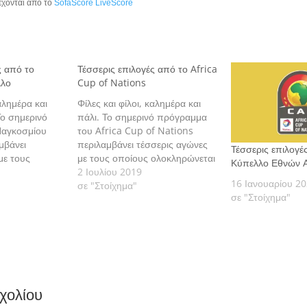
έχονται από το
SofaScore LiveScore
ς από το
Τέσσερις επιλογές από το Africa
λλο
Cup of Nations
καλημέρα και
Φίλες και φίλοι, καλημέρα και
ο σημερινό
πάλι. Το σημερινό πρόγραμμα
Παγκοσμίου
του Africa Cup of Nations
μβάνει
περιλαμβάνει τέσσερις αγώνες
Τέσσερις επιλογέ
με τους
με τους οποίους ολοκληρώνεται
Κύπελλο Εθνών 
η 3η αγωνιστική
η 3η και τελευταία αγωνιστική
2 Ιουλίου 2019
16 Ιανουαρίου 2
ίλων. Πάμε να
της φάσης των ομίλων. Πάμε να
σε "Στοίχημα"
σε "Στοίχημα"
εις μας
δούμε τις εκτιμήσεις μας
αναλυτικά.
χολίου