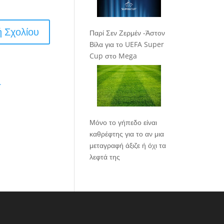
Παρί Σεν Ζερμέν -Άστον
Βίλα για το UEFA Super
Cup στο Mega
.
Μόνο το γήπεδο είναι
καθρέφτης για το αν μια
μεταγραφή άξιζε ή όχι τα
λεφτά της