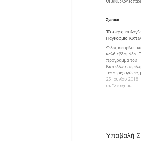
Οι βαθμολογίες παρ
Σχετικά
Τέσσερις επιλογέ
Παγκόσμιο Κύπε
Φίλες και φίλοι, 
καλή εβδομάδα. Τ
πρόγραμμα του 
Κυπέλλου περιλα
τέσσερις αγώνες 
οποίους ανοίγει 
25 Ιουνίου 2018
της φάσης των ομ
σε "Στοίχημα"
δούμε τις εκτιμήσ
αναλυτικά.
Υποβολή Σ