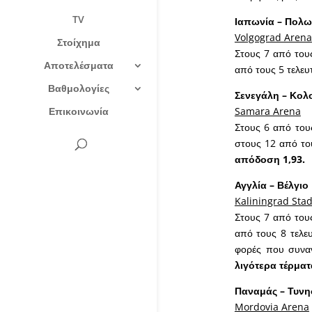
TV
Ιαπωνία – Πολω
Volgograd Arena
Στοίχημα
Στους 7 από τους
Αποτελέσματα
από τους 5 τελευ
Βαθμολογίες
Σενεγάλη – Κολ
Επικοινωνία
Samara Arena
Στους 6 από τους
στους 12 από του
απόδοση 1,93.
Αγγλία – Βέλγιο
Kaliningrad Sta
Στους 7 από τους
από τους 8 τελευ
φορές που συναν
λιγότερα τέρματ
Παναμάς – Τυνη
Mordovia Arena