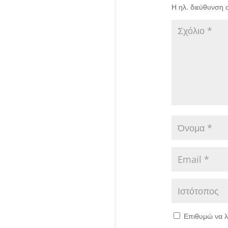
Η ηλ. διεύθυνση 
Επιθυμώ να λ