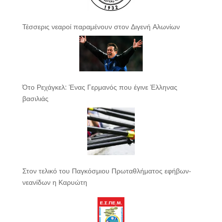
Τέσσερις νεαροί παραμένουν στον Διγενή Αλωνίων
Ότο Ρεχάγκελ: Ένας Γερμανός που έγινε Έλληνας
βασιλιάς
Στον τελικό του Παγκόσμιου Πρωταθλήματος εφήβων-
νεανίδων η Καρυώτη