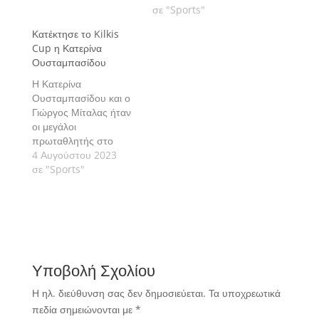
Πρωταθλήματος
σε "Sports"
European Summer
Κατέκτησε το Kilkis
Cups, στην Τιμισοάρα
Cup η Κατερίνα
της Ρουμανίας.
Ουσταμπασίδου
Η Κατερίνα
Ουσταμπασίδου και ο
Γιώργος Μίταλας ήταν
οι μεγάλοι
πρωταθλητής στο
διεθνές τουρνουά της
4 Αυγούστου 2023
Tennis Europe που
σε "Sports"
φιλοξενήθηκε στο
Κιλκίς.
Υποβολή Σχολίου
Η ηλ. διεύθυνση σας δεν δημοσιεύεται.
Τα υποχρεωτικά
πεδία σημειώνονται με
*