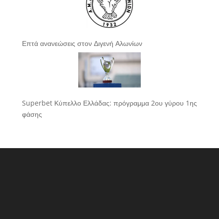
Επτά ανανεώσεις στον Διγενή Αλωνίων
Superbet Κύπελλο Ελλάδας: πρόγραμμα 2ου γύρου 1ης
φάσης