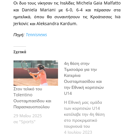
Οι δυο τους νίκησαν τις Ιταλίδες Michela Gaia Malfatto
και Daniela Mariani με 6-0, 6-4 και πέρασαν στα
ημιτελικά, όπου θα συναντήσουν τις Κροάτισσες Iva
Jerkovic και Aleksandra Kardum.
Πηγή:
Tennisnews
Σχετικά
4η θέση στην
Τιμισοάρα για την
Κατερίνα
Ουσταμπασίδου και
την Εθνική κοριτσιών
Στον τελικό του
U14
Tolentino
Ουσταμπασίδου και
Η Εθνική μας ομάδα
Παρασκευοπούλου
των κοριτσιών U14
κατέλαβε την 4η θέση
29 Μαΐου 2025
στο προκριματικό
σε "Sports"
τουρνουά του
Ευρωπαϊκού
4 Ιουλίου 2023