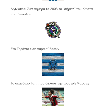
Αιγινιακός: Σαν σήμερα το 2003 το “σήριαλ” του Κώστα
Κοντόπουλου
Στο Τορόντο των παραισθήσεων
Το σκάνδαλο Ταπί που διέλυσε την τρομερή Μαρσέιγ