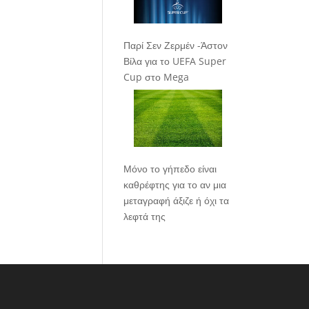
Παρί Σεν Ζερμέν -Άστον
Βίλα για το UEFA Super
Cup στο Mega
Μόνο το γήπεδο είναι
καθρέφτης για το αν μια
μεταγραφή άξιζε ή όχι τα
λεφτά της