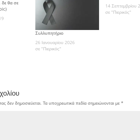
 δε θα σε
14 Σεπτεμβρίου 
pic)
σε "Πιερικός"
19
Συλλυπητήριο
26 Ιανουαρίου 2026
σε "Πιερικός"
χολίου
σας δεν δημοσιεύεται.
Τα υποχρεωτικά πεδία σημειώνονται με
*