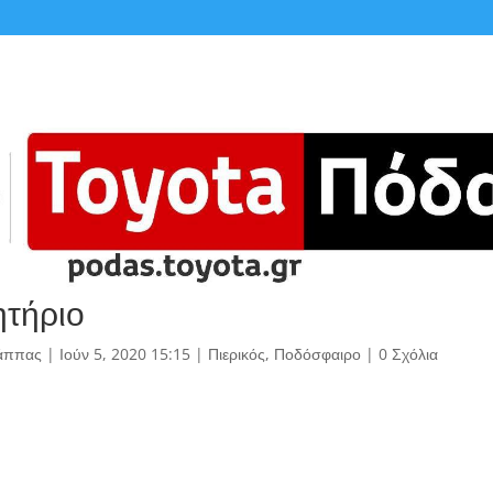
τήριο
άππας
|
Ιούν 5, 2020 15:15
|
Πιερικός
,
Ποδόσφαιρο
|
0 Σχόλια