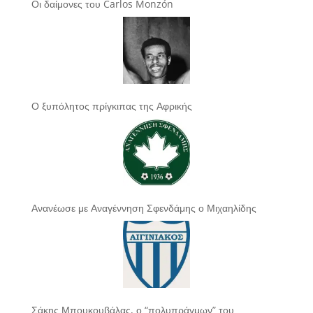
Οι δαίμονες του Carlos Monzón
Ο ξυπόλητος πρίγκιπας της Αφρικής
Ανανέωσε με Αναγέννηση Σφενδάμης ο Μιχαηλίδης
Σάκης Μπουκουβάλας, ο “πολυπράγμων” του