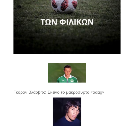
Γκόραν Βλάοβιτς: Εκείνο το μακρόσυρτο «αααχ»