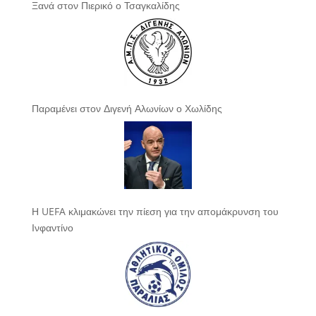
Ξανά στον Πιερικό ο Τσαγκαλίδης
Παραμένει στον Διγενή Αλωνίων ο Χωλίδης
Η UEFA κλιμακώνει την πίεση για την απομάκρυνση του
Ινφαντίνο