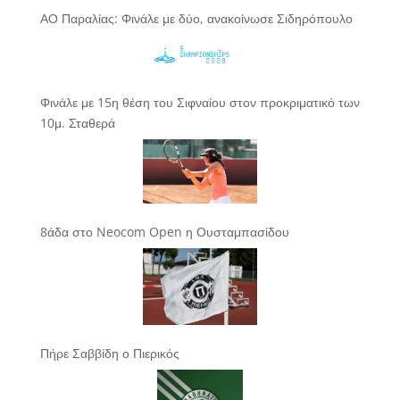
ΑΟ Παραλίας: Φινάλε με δύο, ανακοίνωσε Σιδηρόπουλο
Φινάλε με 15η θέση του Σιφναίου στον προκριματικό των
10μ. Σταθερά
8άδα στο Neocom Open η Ουσταμπασίδου
Πήρε Σαββίδη ο Πιερικός