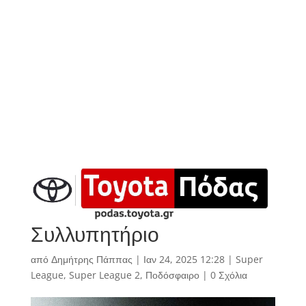
Συλλυπητήριο
από
Δημήτρης Πάππας
|
Ιαν 24, 2025 12:28
|
Super
League
,
Super League 2
,
Ποδόσφαιρο
|
0 Σχόλια