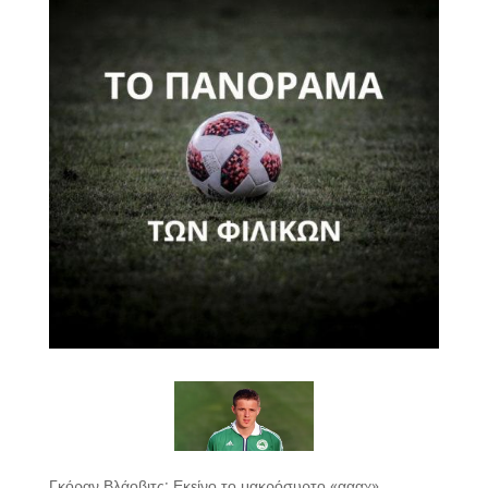
Γκόραν Βλάοβιτς: Εκείνο το μακρόσυρτο «αααχ»