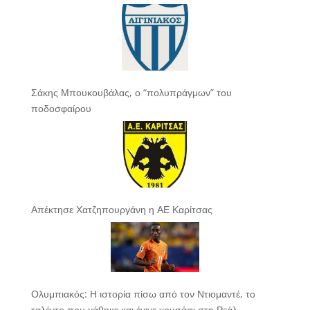
Σάκης Μπουκουβάλας, ο “πολυπράγμων” του
ποδοσφαίρου
Απέκτησε Χατζηπουργάνη η ΑΕ Καρίτσας
Ολυμπιακός: Η ιστορία πίσω από τον Ντιομαντέ, το
ταλέντο που χάθηκε και έγινε χρυσάφι στη Ρεάλ