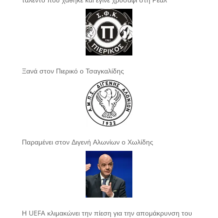
Ξανά στον Πιερικό ο Τσαγκαλίδης
Παραμένει στον Διγενή Αλωνίων ο Χωλίδης
Η UEFA κλιμακώνει την πίεση για την απομάκρυνση του