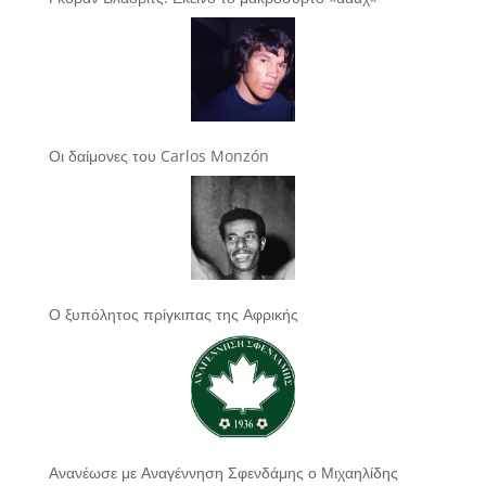
Οι δαίμονες του Carlos Monzón
Ο ξυπόλητος πρίγκιπας της Αφρικής
Ανανέωσε με Αναγέννηση Σφενδάμης ο Μιχαηλίδης