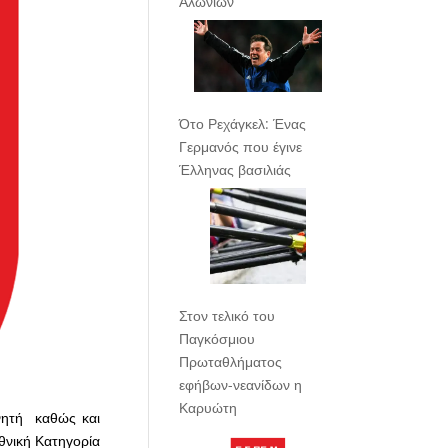
Αλωνίων
Ότο Ρεχάγκελ: Ένας
Γερμανός που έγινε
Έλληνας βασιλιάς
Στον τελικό του
Παγκόσμιου
Πρωταθλήματος
εφήβων-νεανίδων η
Καρυώτη
νητή καθώς και
θνική Κατηγορία