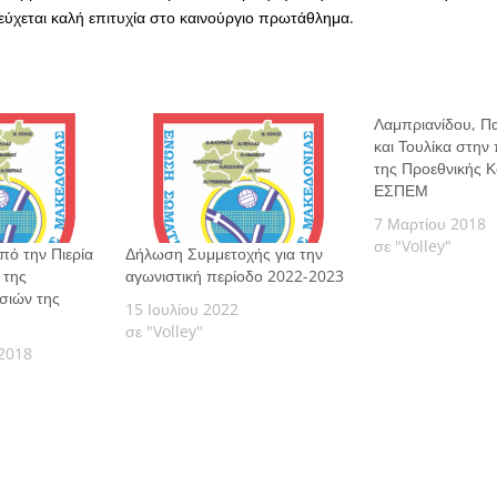
εύχεται καλή επιτυχία στο καινούργιο πρωτάθλημα.
Λαμπριανίδου, Π
και Τουλίκα στη
της Προεθνικής Κ
ΕΣΠΕΜ
7 Μαρτίου 2018
σε "Volley"
πό την Πιερία
Δήλωση Συμμετοχής για την
 της
αγωνιστική περίοδο 2022-2023
σιών της
15 Ιουλίου 2022
σε "Volley"
2018