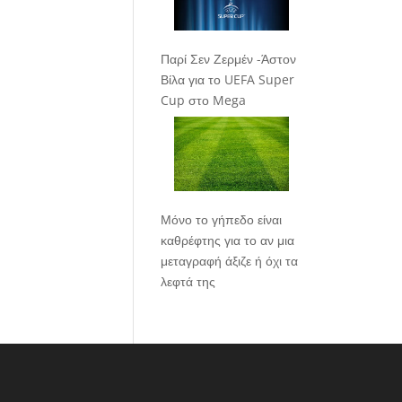
Παρί Σεν Ζερμέν -Άστον
Βίλα για το UEFA Super
Cup στο Mega
Μόνο το γήπεδο είναι
καθρέφτης για το αν μια
μεταγραφή άξιζε ή όχι τα
λεφτά της