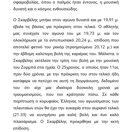
σφαιροβολίας, όπου ο παλμός ήταν έντονος, η μουσική
δυνατή και ο κόσμος ενθουσιώδης.
Ο Σκαρβέλης μπήκε στον αγώνα δυνατά και με 19,91 μ.
έβαλε τις βάσεις για πρόκριση στον τελικό. Ο αθλητής
μας συνέχισε τον αγώνα του με 19,73 μ. και τον
ολοκλήρωσε με το εντυπωσιακό 20,24 μ., επίδοση που
αποτελεί φετινό του ρεκόρ (προηγούμενο 20,12 μ.) και
την έβδομη καλύτερη βολή της καριέρας του. Μάλιστα, ο
Σκαρβέλης εκτέλεσε την τρίτη του βολή με την μουσική
του Ζορμπά στα ηχεία. Ο 25χρονος, ο οποίος ήταν 11ος
πριν δύο χρόνια, με την πρόκριση του στον τελικό ήδη
κατάφερε να πετύχει σε αυτή τη διοργάνωση, δεδομένο
του ότι είχε μια ιδιαίτερα δύσκολη χρονιά με
τραυματισμούς, που τον κράτησαν πίσω. Σε κάθε
περίπτωση ο κορυφαίος Έλληνας του αγωνίσματος των
τελευταίων ετών θα έχει την ευκαιρία στον αυριανό τελικό
(21.33) να κυνηγήσει μια καλή βολή και ένα καλό
πλασάρισμα. O Σκαρβέλης προκρίθηκε με την εκτή
επίδοση.