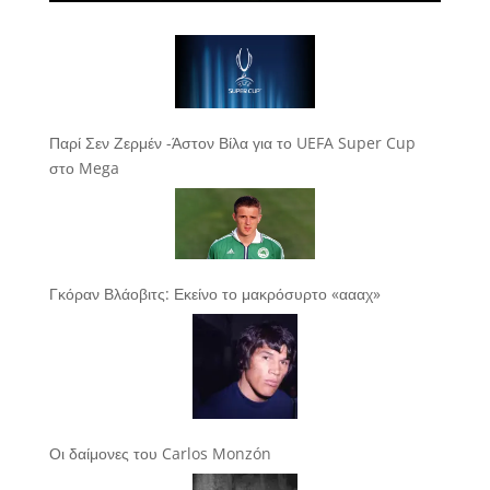
Παρί Σεν Ζερμέν -Άστον Βίλα για το UEFA Super Cup
στο Mega
Γκόραν Βλάοβιτς: Εκείνο το μακρόσυρτο «αααχ»
Οι δαίμονες του Carlos Monzón