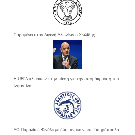
Παραμένει στον Διγενή Αλωνίων ο Χωλίδης
Η UEFA κλιμακώνει την πίεση για την απομάκρυνση του
Ινφαντίνο
ΑΟ Παραλίας: Φινάλε με δύο, ανακοίνωσε Σιδηρόπουλο