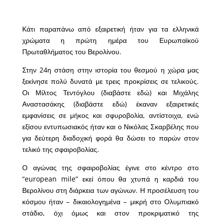
Κάτι παραπάνω από εξαιρετική ήταν για τα ελληνικά
χρώματα η πρώτη ημέρα του Ευρωπαϊκού
Πρωταθλήματος του Βερολίνου.
Στην 24η στάση στην ιστορία του θεσμού η χώρα μας
ξεκίνησε πολύ δυνατά με τρεις προκρίσεις σε τελικούς.
Οι Μίλτος Τεντόγλου (διαβάστε
εδώ
) και Μιχάλης
Αναστασάκης (διαβάστε
εδώ
) έκαναν εξαιρετικές
εμφανίσεις σε μήκος και σφυροβολία, αντίστοιχα, ενώ
εξίσου εντυπωσιακός ήταν και ο Νικόλας Σκαρβέλης που
για δεύτερη διαδοχική φορά θα δώσει το παρών στον
τελικό της σφαιροβολίας.
Ο αγώνας της σφαιροβολίας έγινε στο κέντρο στο
“european mile” εκεί όπου θα χτυπά η καρδιά του
Βερολίνου στη διάρκεια των αγώνων. Η προσέλευση του
κόσμου ήταν – δικαιολογημένα – μικρή στο Ολυμπιακό
στάδιο, όχι όμως και στον προκριματικό της