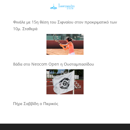
Φινάλε με 15η θέση του Σιφναίου στον προκριματικό των
10μ. Σταθερά
8άδα στο Neocom Open η Ουσταμπασίδου
Πήρε Σαββίδη ο Πιερικός