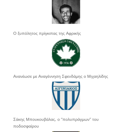
Ο ξυπόλητος πρίγκιπας της Αφρικής
Ανανέωσε με Αναγέννηση Σφενδάμης ο Μιχαηλίδης
Σάκης Μπουκουβάλας, ο “πολυπράγμων” του
ποδοσφαίρου