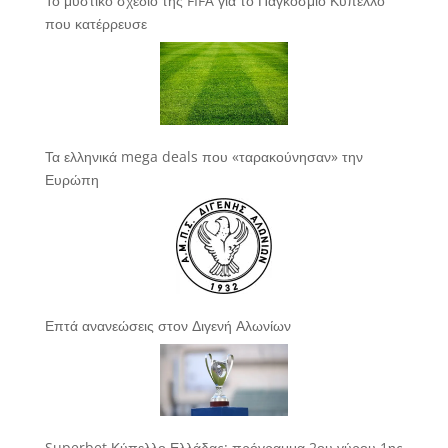
Το μυστικό σχέδιο της FIFA για το Παγκόσμιο Κύπελλο
που κατέρρευσε
Τα ελληνικά mega deals που «ταρακούνησαν» την
Ευρώπη
Επτά ανανεώσεις στον Διγενή Αλωνίων
Superbet Κύπελλο Ελλάδας: πρόγραμμα 2ου γύρου 1ης