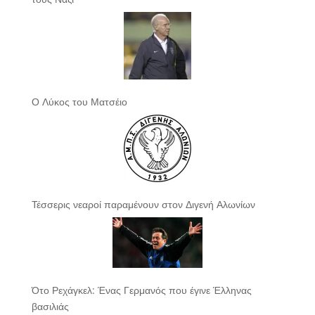
Ο Λύκος του Ματσέιο
Τέσσερις νεαροί παραμένουν στον Διγενή Αλωνίων
Ότο Ρεχάγκελ: Ένας Γερμανός που έγινε Έλληνας
βασιλιάς