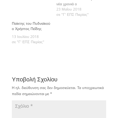
νέα χρονιά ο
Παναγιώτης Σαρπότας
23 Μαΐου 2018
θα αναλάβει τα ηνία της
σε "Γ' ΕΠΣ Πιερίας"
ομάδας μας ως παίκτης
Παίκτης του Πυδναϊκού
- προπονητής.
ο Χρήστος Πεΐδης
13 Ιουλίου 2018
σε "Γ' ΕΠΣ Πιερίας"
Υποβολή Σχολίου
Η ηλ. διεύθυνση σας δεν δημοσιεύεται.
Τα υποχρεωτικά
πεδία σημειώνονται με
*