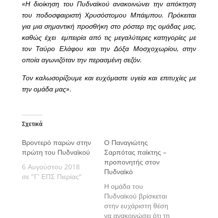
«Η διοίκηση του Πυδναϊκού ανακοινώνει την απόκτηση
του ποδοσφαιριστή Χρυσόστομου Μπάιμπου. Πρόκειται
για μια σημαντική προσθήκη στο ρόστερ της ομάδας μας,
καθώς έχει εμπειρία από τις μεγαλύτερες κατηγορίες με
τον Ταύρο Ελάφου και την Δόξα Μοσχοχωρίου, στην
οποία αγωνιζόταν την περασμένη σεζόν.
Τον καλωσορίζουμε και ευχόμαστε υγεία και επιτυχίες με
την ομάδα μας»
.
Σχετικά
Βροντερό παρών στην
Ο Παναγιώτης
πρώτη του Πυδναϊκού
Σαρπότας παίκτης –
προπονητής στον
6 Αυγούστου 2018
Πυδναϊκό
σε "Γ' ΕΠΣ Πιερίας"
Η ομάδα του
Πυδναϊκού βρίσκεται
στην ευχάριστη θέση
να ανακοινώσει ότι τη