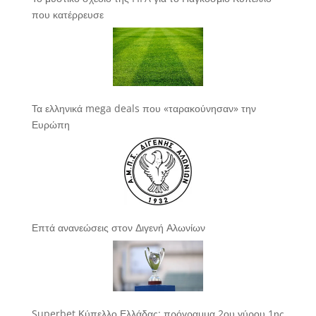
που κατέρρευσε
Τα ελληνικά mega deals που «ταρακούνησαν» την
Ευρώπη
Επτά ανανεώσεις στον Διγενή Αλωνίων
Superbet Κύπελλο Ελλάδας: πρόγραμμα 2ου γύρου 1ης