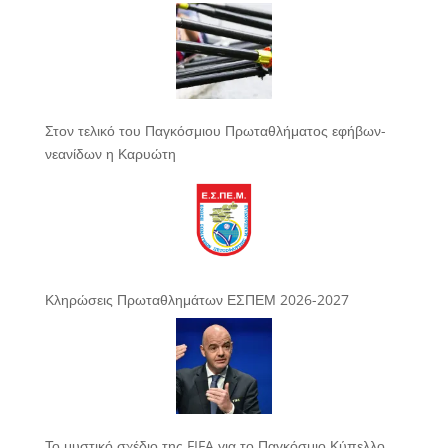
Στον τελικό του Παγκόσμιου Πρωταθλήματος εφήβων-
νεανίδων η Καρυώτη
Κληρώσεις Πρωταθλημάτων ΕΣΠΕΜ 2026-2027
Το μυστικό σχέδιο της FIFA για το Παγκόσμιο Κύπελλο