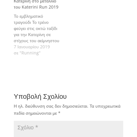
Κατερίνη στο μετάλλιο
του Katerini Run 2019
Το εμβληματικό
τραγούδι Το τρένο
φεύγει στις οκτώ ταξίδι
για την Κατερίνη σε
στίχους του αείμνηστου
Μάνου Ελευθερίου, το
7 Ιανουαρίου 2019
οποίο μελοποίησε ο
σε "Running"
Μίκης Θεοδωράκης
αποτέλεσε πηγή
έμπνευσης για τον
καταξιωμένο
Κατερινιώτη ζωγράφο
Αθανάσιο
Υποβολή Σχολίου
Σταθακόπουλο.
Η ηλ. διεύθυνση σας δεν δημοσιεύεται.
Τα υποχρεωτικά
πεδία σημειώνονται με
*