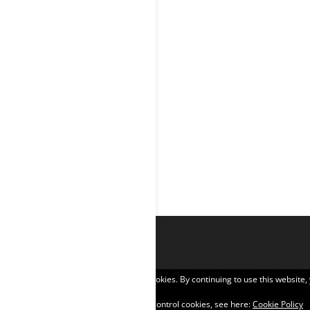
Privacy & Cookies: This site uses cookies. By continuing to use this website,
To find out more, including how to control cookies, see here:
Cookie Policy
Σχεδιάστηκε από