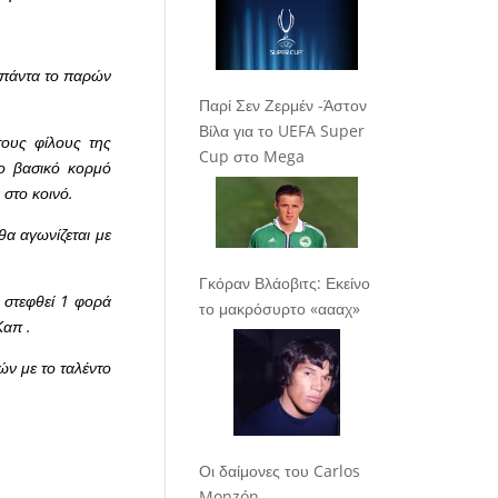
ι πάντα το παρών
Παρί Σεν Ζερμέν -Άστον
Βίλα για το UEFA Super
τους φίλους της
Cup στο Mega
ο βασικό κορμό
στο κοινό.
α αγωνίζεται με
Γκόραν Βλάοβιτς: Εκείνο
 στεφθεί 1 φορά
το μακρόσυρτο «αααχ»
Καπ .
ών με το ταλέντο
Οι δαίμονες του Carlos
Monzón