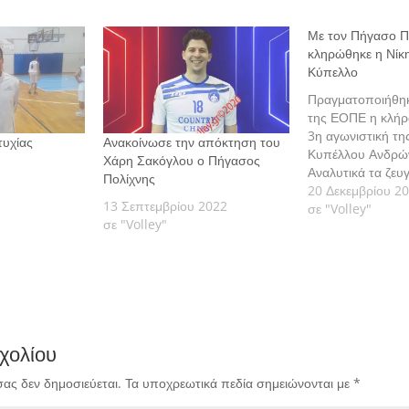
Με τον Πήγασο Π
κληρώθηκε η Νίκη
Κύπελλο
Πραγματοποιήθηκ
της ΕΟΠΕ η κλήρ
3η αγωνιστική τη
τυχίας
Ανακοίνωσε την απόκτηση του
Κυπέλλου Ανδρών
Χάρη Σακόγλου ο Πήγασος
Αναλυτικά τα ζευ
Πολίχνης
προέκυψαν είναι τ
20 Δεκεμβρίου 2
13 Σεπτεμβρίου 2022
Κύπελλο Γυναικώ
σε "Volley"
σε "Volley"
ΑΟΦ Πορφύρας 
Άθλησις - ΑΟ Θρ
Νηρέας – ΖΑΟΝ 
Πετρούπολης – Γ
ΑΟ Ηλυσιακός…
χολίου
σας δεν δημοσιεύεται.
Τα υποχρεωτικά πεδία σημειώνονται με
*