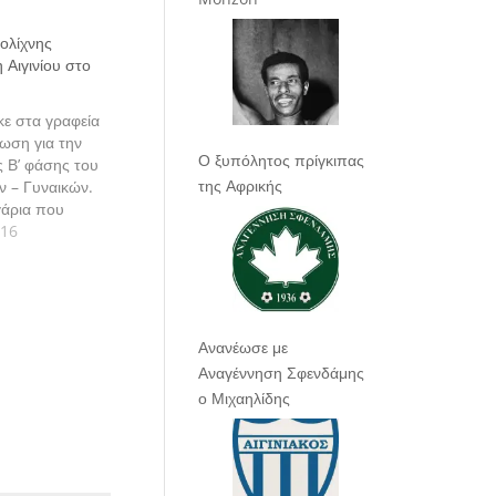
ολίχνης
 Αιγινίου στο
ε στα γραφεία
ωση για την
Ο ξυπόλητος πρίγκιπας
ς Β’ φάσης του
της Αφρικής
 – Γυναικών.
γάρια που
α εξής:
016
ν ΑΠΣ Φθία -
Ροδίων
ίαμβος ΑΣ
ΓΣ
Σ Πανιώνιος
Ανανέωσε με
Αναγέννηση Σφενδάμης
ο Μιχαηλίδης