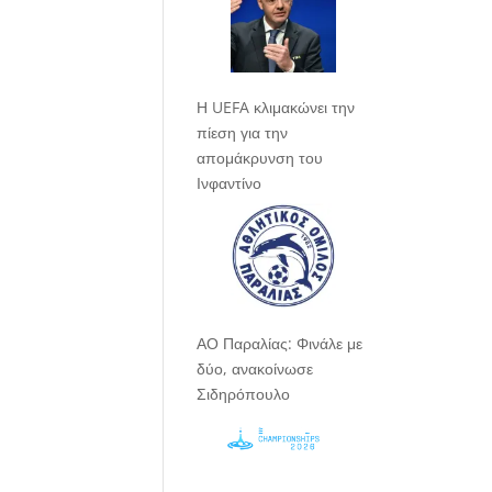
Η UEFA κλιμακώνει την
πίεση για την
απομάκρυνση του
Ινφαντίνο
ΑΟ Παραλίας: Φινάλε με
δύο, ανακοίνωσε
Σιδηρόπουλο