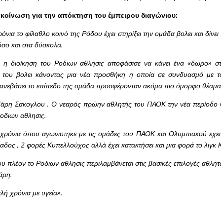
ακοίνωση για την απόκτηση του έμπειρου διαγώνιου:
ρόνια το φίλαθλο κοινό της Ρόδου έχει στηρίξει την ομάδα βολει και δίνε
όσο και στα δύσκολα.
ό η διοίκηση του Ροδιων αθλησις αποφάσισε να κάνει ένα «δώρο» σ
 του βολει κάνοντας μια νέα προσθήκη η οποία σε συνδυασμό με τ
 ανεβάσει το επίπεδο της ομάδα προσφέρονταν ακόμα πιο όμορφο θέαμα 
 Χάρη Σακογλου . Ο νεαρός πρώην αθλητής του ΠΑΟΚ την νέα περίοδο θ
οδιων αθλησις.
ρόνια όπου αγωνιστηκε με τις ομάδες του ΠΑΟΚ και Ολυμπιακού εχει
δος , 2 φορές Κυπελλούχος αλλά έχει κατακτήσει και μια φορά το λιγκ 
υ πλέον το Ροδιων αθλησις περιλαμβάνεται στις βασικές επιλογές αθλητ
άρη.
λή χρόνια με υγεία»
.