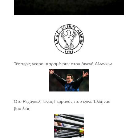
Τέσσερις νεαροί παραμένουν στον Διγενή Αλωνίων
Ότο Ρεχάγκελ: Ένας Γερμανός που έγινε Έλληνας
βασιλιάς