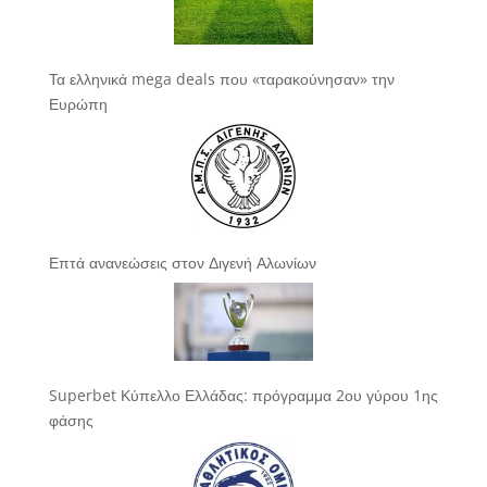
Τα ελληνικά mega deals που «ταρακούνησαν» την
Ευρώπη
Επτά ανανεώσεις στον Διγενή Αλωνίων
Superbet Κύπελλο Ελλάδας: πρόγραμμα 2ου γύρου 1ης
φάσης