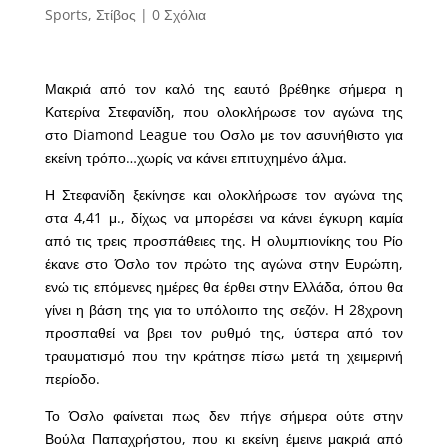
Sports
,
Στίβος
|
0 Σχόλια
Μακριά από τον καλό της εαυτό βρέθηκε σήμερα η
Κατερίνα Στεφανίδη, που ολοκλήρωσε τον αγώνα της
στο Diamond League του Οσλο με τον ασυνήθιστο για
εκείνη τρόπο…χωρίς να κάνει επιτυχημένο άλμα.
Η Στεφανίδη ξεκίνησε και ολοκλήρωσε τον αγώνα της
στα 4,41 μ., δίχως να μπορέσει να κάνει έγκυρη καμία
από τις τρεις προσπάθειες της. Η ολυμπιονίκης του Ρίο
έκανε στο Όσλο τον πρώτο της αγώνα στην Ευρώπη,
ενώ τις επόμενες ημέρες θα έρθει στην Ελλάδα, όπου θα
γίνει η βάση της για το υπόλοιπο της σεζόν. Η 28χρονη
προσπαθεί να βρει τον ρυθμό της, ύστερα από τον
τραυματισμό που την κράτησε πίσω μετά τη χειμερινή
περίοδο.
Το Όσλο φαίνεται πως δεν πήγε σήμερα ούτε στην
Βούλα Παπαχρήστου, που κι εκείνη έμεινε μακριά από