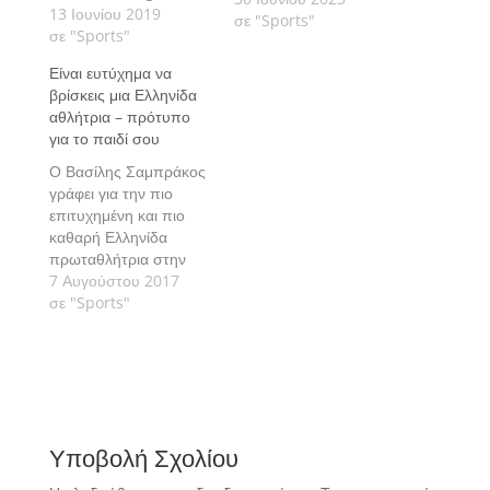
Παπαxρήστου
13 Ιουνίου 2019
σε "Sports"
αγωνίστηκε στη
σε "Sports"
διοργάνωση του Οσλο,
Είναι ευτύχημα να
όπου κατέλαβε την
βρίσκεις μια Ελληνίδα
πέμπτη θέση στο
αθλήτρια – πρότυπο
τριπλούν με καλύτερο
για το παιδί σου
άλμα στα 14,34 μ.
Ο Βασίλης Σαμπράκος
γράφει για την πιο
επιτυχημένη και πιο
καθαρή Ελληνίδα
πρωταθλήτρια στην
Ιστορία του στίβου, για
7 Αυγούστου 2017
μια προσωπικότητα και
σε "Sports"
μια ιστορία που
διηγείσαι άφοβα στην
κόρη σου με την ευχή
“να της μοιάσεις”.
Υποβολή Σχολίου