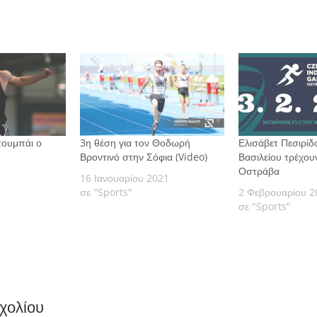
Ντουμπάι ο
3η θέση για τον Θοδωρή
Ελισάβετ Πεσιρίδ
Βροντινό στην Σόφια (Video)
Βασιλείου τρέχου
Οστράβα
16 Ιανουαρίου 2021
σε "Sports"
2 Φεβρουαρίου 2
σε "Sports"
χολίου