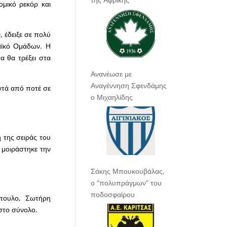
ομικό ρεκόρ και
, έδειξε σε πολύ
αϊκό Ομάδων. Η
α θα τρέξει στα
Ανανέωσε με
Αναγέννηση Σφενδάμης
ντά από ποτέ σε
ο Μιχαηλίδης
 της σειράς του
 μοιράστηκε την
Σάκης Μπουκουβάλας,
ο “πολυπράγμων” του
ποδοσφαίρου
πουλο, Σωτήρη
στο σύνολο.