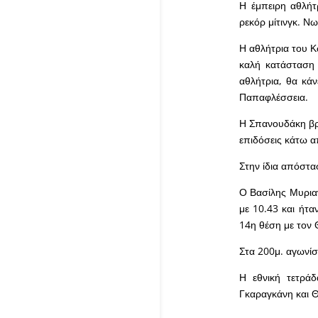
Η έμπειρη αθλήτρ
ρεκόρ μίτινγκ. Νω
Η αθλήτρια του Κ
καλή κατάσταση
αθλήτρια, θα κάν
Παπαφλέσσεια.
Η Σπανουδάκη βρ
επιδόσεις κάτω α
Στην ίδια απόστα
Ο Βασίλης Μυριαν
με 10.43 και ήτα
14η θέση με τον
Στα 200μ. αγωνίσ
Η εθνική τετρά
Γκαραγκάνη και Θ