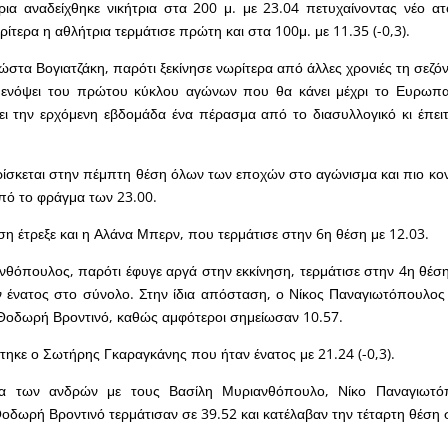
ια αναδείχθηκε νικήτρια στα 200 μ. με 23.04 πετυχαίνοντας νέο ατ
ρίτερα η αθλήτρια τερμάτισε πρώτη και στα 100μ. με 11.35 (-0,3).
ώστα Βογιατζάκη, παρότι ξεκίνησε νωρίτερα από άλλες χρονιές τη σεζόν
 ενόψει του πρώτου κύκλου αγώνων που θα κάνει μέχρι το Ευρωπ
ει την ερχόμενη εβδομάδα ένα πέρασμα από το διασυλλογικό κι έπειτ
ίσκεται στην πέμπτη θέση όλων των εποχών στο αγώνισμα και πιο κο
πό το φράγμα των 23.00.
ση έτρεξε και η Αλάνα Μπερν, που τερμάτισε στην 6η θέση με 12.03.
θόπουλος, παρότι έφυγε αργά στην εκκίνηση, τερμάτισε στην 4η θέση
ν ένατος στο σύνολο. Στην ίδια απόσταση, ο Νίκος Παναγιωτόπουλος
 Θοδωρή Βροντινό, καθώς αμφότεροι σημείωσαν 10.57.
τηκε ο Σωτήρης Γκαραγκάνης που ήταν ένατος με 21.24 (-0,3).
δα των ανδρών με τους Βασίλη Μυριανθόπουλο, Νίκο Παναγιωτό
οδωρή Βροντινό τερμάτισαν σε 39.52 και κατέλαβαν την τέταρτη θέση 