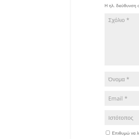
Η ηλ. διεύθυνση 
Επιθυμώ να λ