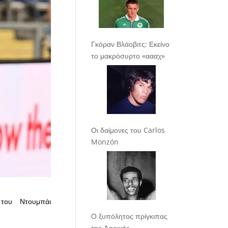
Γκόραν Βλάοβιτς: Εκείνο
το μακρόσυρτο «αααχ»
Οι δαίμονες του Carlos
Monzón
του Ντουμπάι
Ο ξυπόλητος πρίγκιπας
της Αφρικής