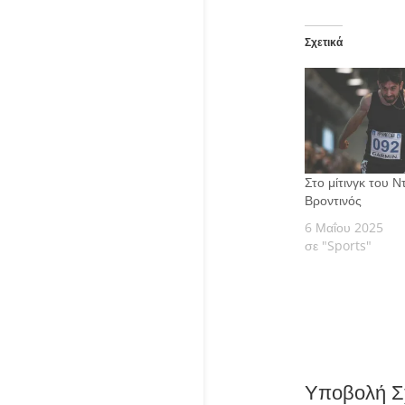
Σχετικά
Στο μίτινγκ του 
Βροντινός
6 Μαΐου 2025
σε "Sports"
Υποβολή Σ