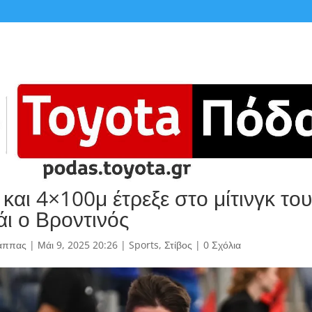
και 4×100μ έτρεξε στο μίτινγκ του
ι ο Βροντινός
άππας
|
Μάι 9, 2025 20:26
|
Sports
,
Στίβος
|
0 Σχόλια