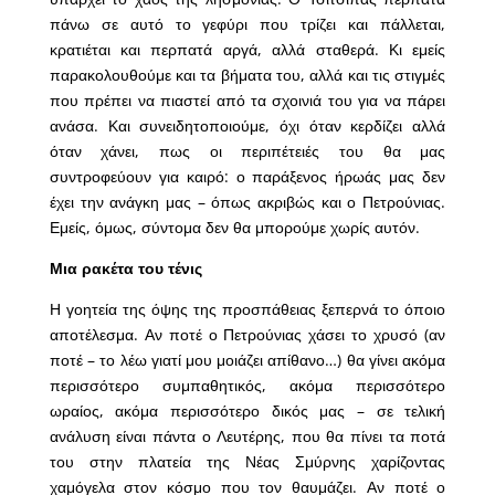
πάνω σε αυτό το γεφύρι που τρίζει και πάλλεται,
κρατιέται και περπατά αργά, αλλά σταθερά. Κι εμείς
παρακολουθούμε και τα βήματα του, αλλά και τις στιγμές
που πρέπει να πιαστεί από τα σχοινιά του για να πάρει
ανάσα. Και συνειδητοποιούμε, όχι όταν κερδίζει αλλά
όταν χάνει, πως οι περιπέτειές του θα μας
συντροφεύουν για καιρό: ο παράξενος ήρωάς μας δεν
έχει την ανάγκη μας – όπως ακριβώς και ο Πετρούνιας.
Εμείς, όμως, σύντομα δεν θα μπορούμε χωρίς αυτόν.
Μια ρακέτα του τένις
Η γοητεία της όψης της προσπάθειας ξεπερνά το όποιο
αποτέλεσμα. Αν ποτέ ο Πετρούνιας χάσει το χρυσό (αν
ποτέ – το λέω γιατί μου μοιάζει απίθανο…) θα γίνει ακόμα
περισσότερο συμπαθητικός, ακόμα περισσότερο
ωραίος, ακόμα περισσότερο δικός μας – σε τελική
ανάλυση είναι πάντα ο Λευτέρης, που θα πίνει τα ποτά
του στην πλατεία της Νέας Σμύρνης χαρίζοντας
χαμόγελα στον κόσμο που τον θαυμάζει. Αν ποτέ ο