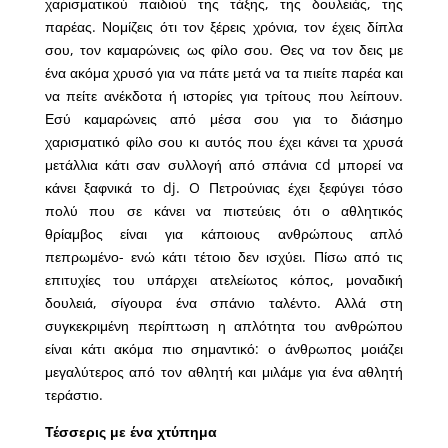
χαρισματικού παιδιού της τάξης, της δουλειάς, της
παρέας. Νομίζεις ότι τον ξέρεις χρόνια, τον έχεις δίπλα
σου, τον καμαρώνεις ως φίλο σου. Θες να τον δεις με
ένα ακόμα χρυσό για να πάτε μετά να τα πιείτε παρέα και
να πείτε ανέκδοτα ή ιστορίες για τρίτους που λείπουν.
Εσύ καμαρώνεις από μέσα σου για το διάσημο
χαρισματικό φίλο σου κι αυτός που έχει κάνει τα χρυσά
μετάλλια κάτι σαν συλλογή από σπάνια cd μπορεί να
κάνει ξαφνικά το dj. O Πετρούνιας έχει ξεφύγει τόσο
πολύ που σε κάνει να πιστεύεις ότι ο αθλητικός
θρίαμβος είναι για κάποιους ανθρώπους απλό
πεπρωμένο- ενώ κάτι τέτοιο δεν ισχύει. Πίσω από τις
επιτυχίες του υπάρχει ατελείωτος κόπος, μοναδική
δουλειά, σίγουρα ένα σπάνιο ταλέντο. Αλλά στη
συγκεκριμένη περίπτωση η απλότητα του ανθρώπου
είναι κάτι ακόμα πιο σημαντικό: ο άνθρωπος μοιάζει
μεγαλύτερος από τον αθλητή και μιλάμε για ένα αθλητή
τεράστιο.
Τέσσερις με ένα χτύπημα