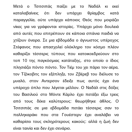
Μετά ο Τσιτσιπάς παίζει με το Ναδάλ κι εκεί
καταλαβαίνεις ότι δεν υπάρχει θρίαμβος κατά
παραγγελία, ούτε υπάρχει κάποιος Θεός που μοιράζει
νίκες για να γράφονται ιστορίες. Υπάρχει μόνο δουλειά
από αυτές που επιτρέπουν σε κάποια σπάνια παιδιά να
χτίζουν όνειρα. Σε μια εβδομάδα ο άγνωστος υπέροχος
Στέφανος που απασχολεί ολόκληρο τον κόσμο πλέον
καθαρίζει τέσσερις τύπους που κατοικοεδρεύουν στο
τοπ 10 της παγκόσμιας κατάταξης, στο οποίο ο ίδιος
πλησιάζει πόντο πόντο. Τον Τιέμ του χει πάρει τον αέρα,
τον Τζόκοβιτς τον εξέπληξε, τον Ζβέρεβ του διέλυσε το
μυαλό, στον Αντερσον έδειξε πως αυτός έχει ένα
υπέροχο όπλο που λέγεται μέλλον. Ο Ναδάλ στις δόξες
του Βασιλιού στο Μόντε Κάρλο έχει πετάξει έξω τρεις
από τους δέκα καλύτερους: θεωρήθηκε άθλος. Ο
Τσιτσιπάς σε μια εβδομάδα πετάει τέσσερις σαν το
παλληκαράκι που στα Γουέστερν έχει αναλάβει να
καθαρίσει τους σκληρότερους κακούς: αλλά η ζωή δεν
είναι ταινία και δεν έχει σενάριο.