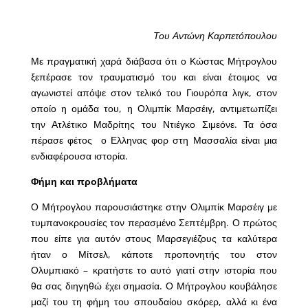
Του Αντώνη Καρπετόπουλου
Με πραγματική χαρά διάβασα ότι ο Κώστας Μήτρογλου
ξεπέρασε τον τραυματισμό του και είναι έτοιμος να
αγωνιστεί απόψε στον τελικό του Γιουρόπα λιγκ, στον
οποίο η ομάδα του, η Ολιμπίκ Μαρσέιγ, αντιμετωπίζει
την Ατλέτικο Μαδρίτης του Ντιέγκο Σιμεόνε. Τα όσα
πέρασε φέτος ο Ελληνας φορ στη Μασσαλία είναι μια
ενδιαφέρουσα ιστορία.
Φήμη και προβλήματα
Ο Μήτρογλου παρουσιάστηκε στην Ολιμπίκ Μαρσέιγ με
τυμπανοκρουσίες τον περασμένο Σεπτέμβρη. Ο πρώτος
που είπε για αυτόν στους Μαρσεγιέζους τα καλύτερα
ήταν ο Μίτσελ, κάποτε προπονητής του στον
Ολυμπιακό – κρατήστε το αυτό γιατί στην ιστορία που
θα σας διηγηθώ έχει σημασία. Ο Μήτρογλου κουβάλησε
μαζί του τη φήμη του σπουδαίου σκόρερ, αλλά κι ένα