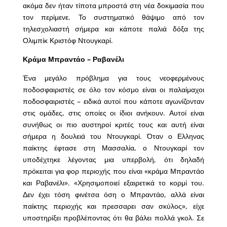
ακόμα δεν ήταν τίποτα μπροστά στη νέα δοκιμασία που
τον περίμενε. Το συστηματικό θάψιμο από τον
τηλεσχολιαστή σήμερα και κάποτε παλιά δόξα της
Ολιμπίκ Κριστόφ Ντουγκαρί.
Κράμα Μπραντάο – Ραβανέλι
Ένα μεγάλο πρόβλημα για τους νεοφερμένους
ποδοσφαιριστές σε όλο τον κόσμο είναι οι παλαίμαχοι
ποδοσφαιριστές – ειδικά αυτοί που κάποτε αγωνίζονταν
στις ομάδες, στις οποίες οι ίδιοι ανήκουν. Αυτοί είναι
συνήθως οι πιο αυστηροί κριτές τους και αυτή είναι
σήμερα η δουλειά του Ντουγκαρί. Όταν ο Ελληνας
παίκτης έφτασε στη Μασσαλία, ο Ντουγκαρί τον
υποδέχτηκε λέγοντας μια υπερβολή, ότι δηλαδή
πρόκειται για φορ περιοχής που είναι «κράμα Μπραντάο
και Ραβανέλι». «Χρησιμοποιεί εξαιρετικά το κορμί του.
Δεν έχει τόση φινέτσα όση ο Μπραντάο, αλλά είναι
παίκτης περιοχής και πρεσσαρει σαν σκύλος», είχε
υποστηρίξει προβλέποντας ότι θα βάλει πολλά γκολ. Σε