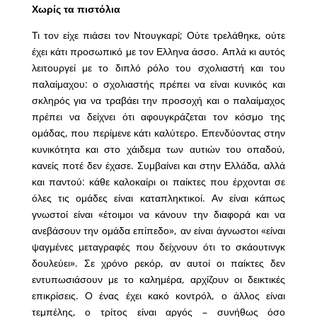
Χωρίς τα πιστόλια
Τι τον είχε πιάσει τον Ντουγκαρί; Ούτε τρελάθηκε, ούτε
έχει κάτι προσωπικό με τον Ελληνα άσσο. Απλά κι αυτός
λειτουργεί με το διπλό ρόλο του σχολιαστή και του
παλαίμαχου: ο σχολιαστής πρέπει να είναι κυνικός και
σκληρός για να τραβάει την προσοχή και ο παλαίμαχος
πρέπει να δείχνει ότι αφουγκράζεται τον κόσμο της
ομάδας, που περίμενε κάτι καλύτερο. Επενδύοντας στην
κυνικότητα και στο χάιδεμα των αυτιών του οπαδού,
κανείς ποτέ δεν έχασε. Συμβαίνει και στην Ελλάδα, αλλά
και παντού: κάθε καλοκαίρι οι παίκτες που έρχονται σε
όλες τις ομάδες είναι καταπληκτικοί. Αν είναι κάπως
γνωστοί είναι «έτοιμοι να κάνουν την διαφορά και να
ανεβάσουν την ομάδα επίπεδο», αν είναι άγνωστοι «είναι
ψαγμένες μεταγραφές που δείχνουν ότι το σκάουτινγκ
δουλεύει». Σε χρόνο ρεκόρ, αν αυτοί οι παίκτες δεν
εντυπωσιάσουν με το καλημέρα, αρχίζουν οι δεικτικές
επικρίσεις. Ο ένας έχει κακό κοντρόλ, ο άλλος είναι
τεμπέλης, ο τρίτος είναι αργός – συνήθως όσο