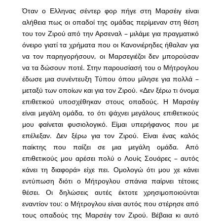
Όταν ο Ελληνας σέντερ φορ πήγε στη Μαρσέιγ είναι
αλήθεια πως οι οπαδοί της ομάδας περίμεναν στη θέση
του τον Ζιρού από την Αρσεναλ – μιλάμε για πραγματικό
όνειρο γιατί τα χρήματα που οι Κανονιέρηδες ήθαλαν για
να τον παρηγορήσουν, οι Μαρσεγιέζοι δεν μπορούσαν
να τα δώσουν ποτέ. Στην παρουσίασή του ο Μήτρογλου
έδωσε μια συνέντευξη Τύπου όπου μίλησε για πολλά –
μεταξύ των οποίων και για τον Ζιρού. «Δεν ξέρω τι όνομα
επιθετικού υποσχέθηκαν στους οπαδούς. Η Μαρσέιγ
είναι μεγάλη ομάδα, το ότι ψάχνει μεγάλους επιθετικούς
μου φαίνεται φυσιολογικό. Είμαι υπερήφανος που με
επέλεξαν. Δεν ξέρω για τον Ζιρού. Είναι ένας καλός
παίκτης που παίζει σε μια μεγάλη ομάδα. Από
επιθετικούς μου αρέσει πολύ ο Λουίς Σουάρες – αυτός
κάνει τη διαφορά» είχε πει. Ομολογώ ότι μου χε κάνει
εντύπωση διότι ο Μήτρογλου σπάνια παίρνει τέτοιες
θέσει. Οι δηλώσεις αυτές έκτοτε χρησιμοποιούνται
εναντίον του: ο Μήτρογλου είναι αυτός που στέρησε από
τους οπαδούς της Μαρσέιγ τον Ζιρού. Βέβαια κι αυτό