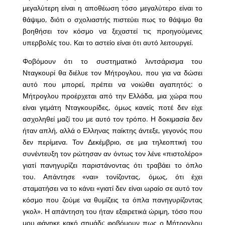
μεγαλύτερη είναι η αποθέωση τόσο μεγαλύτερο είναι το
θάψιμο, διότι ο σχολιαστής πιστεύει πως το θάψιμο θα
βοηθήσει τον κόσμο να ξεχαστεί τις προηγούμενες
υπερβολές του. Και το αστείο είναι ότι αυτό λειτουργεί.
Φοβόμουν ότι το συστηματικό λιντσάρισμα του
Νταγκουρί θα διέλυε τον Μήτρογλου, που για να δώσει
αυτό που μπορεί, πρέπει να νοιώθει αγαπητός: ο
Μήτρογλου προέρχεται από την Ελλάδα, μια χώρα που
είναι γεμάτη Νταγκουρίδες, όμως κανείς ποτέ δεν είχε
ασχοληθεί μαζί του με αυτό τον τρόπο. Η δοκιμασία δεν
ήταν απλή, αλλά ο Ελληνας παίκτης άντεξε, γεγονός που
δεν περίμενα. Τον Δεκέμβριο, σε μια τηλεοπτική του
συνέντευξη τον ρώτησαν αν όντως τον λένε «πιστολέρο»
γιατί πανηγυρίζει παριστάνοντας ότι τραβάει το όπλο
του. Απάντησε «ναι» τονίζοντας, όμως, ότι έχει
σταματήσει να το κάνει «γιατί δεν είναι ωραίο σε αυτό τον
κόσμο που ζούμε να θυμίζεις τα όπλα πανηγυρίζοντας
γκολ». Η απάντηση του ήταν εξαιρετικά ώριμη, τόσο που
μου φάνηκε κακό σημάδι: φοβόμουν πως ο Μήτρογλου