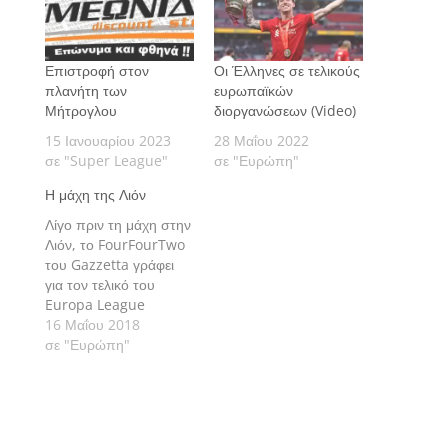
Επιστροφή στον
Οι Έλληνες σε τελικούς
πλανήτη των
ευρωπαϊκών
Μήτρογλου
διοργανώσεων (Video)
15 Ιανουαρίου 2023
28 Μαΐου 2022
σε "Super League"
σε "Ευρώπη"
Η μάχη της Λιόν
Λίγο πριν τη μάχη στην
Λιόν, το FourFourTwo
του Gazzetta γράφει
για τον τελικό του
Europa League
ανάμεσα στην Μαρσέιγ
16 Μαΐου 2018
και την Ατλέτικο
σε "Ευρώπη"
Μαδρίτης.