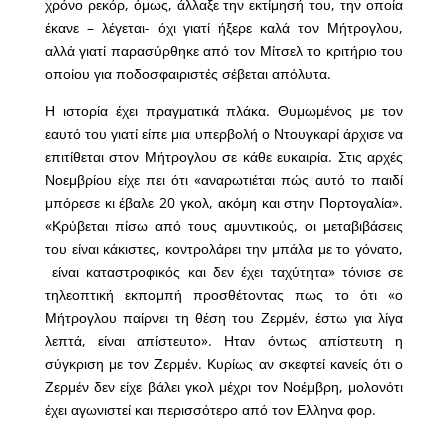
χρόνο ρεκόρ, όμως, άλλαξε την εκτίμησή του, την οποία
έκανε – λέγεται- όχι γιατί ήξερε καλά τον Μήτρογλου,
αλλά γιατί παρασύρθηκε από τον Μίτσελ το κριτήριο του
οποίου για ποδοσφαιριστές σέβεται απόλυτα.
Η ιστορία έχει πραγματικά πλάκα. Θυμωμένος με τον
εαυτό του γιατί είπε μια υπερβολή ο Ντουγκαρί άρχισε να
επιτίθεται στον Μήτρογλου σε κάθε ευκαιρία. Στις αρχές
Νοεμβρίου είχε πει ότι «αναρωτιέται πώς αυτό το παιδί
μπόρεσε κι έβαλε 20 γκολ, ακόμη και στην Πορτογαλία».
«Κρύβεται πίσω από τους αμυντικούς, οι μεταβιβάσεις
του είναι κάκιστες, κοντρολάρει την μπάλα με το γόνατο,
είναι καταστροφικός και δεν έχει ταχύτητα» τόνισε σε
τηλεοπτική εκπομπή προσθέτοντας πως το ότι «ο
Μήτρογλου παίρνει τη θέση του Ζερμέν, έστω για λίγα
λεπτά, είναι απίστευτο». Ηταν όντως απίστευτη η
σύγκριση με τον Ζερμέν. Κυρίως αν σκεφτεί κανείς ότι ο
Ζερμέν δεν είχε βάλει γκολ μέχρι τον Νοέμβρη, μολονότι
έχει αγωνιστεί και περισσότερο από τον Ελληνα φορ.