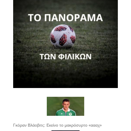
Γκόραν Βλάοβιτς: Εκείνο το μακρόσυρτο «αααχ»