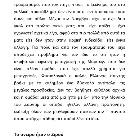
τραυματισμό, που τον πήγε πίσω. Το ξεκίνημα του στο
γαλλικό πρωτάθλημα δεν είναι ούτε εντυπωσιακό, ούτε
όμως και άθλιο. Μέχρι τον Νοέμβριο είχε πετύχει δυο
γκολ στα πρώτα οκτώ ματς που είχε παίξει – έχει
αγωνιστεί σχετικά λίγο, αφού στα πιο πολλά από αυτά τα
ματς είτε δεν ήταν στην αρχική ενδεκάδα, είτε έγινε
αλλαγή. Πιο πολύ και από τον τραυματισμό του, είχε
αποδειχτεί πρόβλημα για τον ίδιο το ότι ήταν η
ακριβότερη εφετινή μεταγραφή της Μαρσέιγ, που δεν
είναι πλέον ομάδα, που έχει πολλά χρήματα για
μεταγραφές. Φυσιολογικά ο καλός Ελληνας παίχτης
βρήκε με το καλημέρα ένα δύσκολο αντίπαλο: τις
μεγάλες προσδοκίες. Δεν τον βοήθησε καθόλου αρχικά
και η ομάδα: μετά από μια ήττα με 6-1 από την Μονακό
του Ζαρντίμ οι οπαδοί ήθελαν αλλαγή προπονητή,
εκδίωξη όλων των μισθοφόρων παικτών κτλ – παντού
όπου υπάρχει πάθος οι οπαδοί λένε τα ίδια.
Το όνειρο ήταν ο Ζιρού