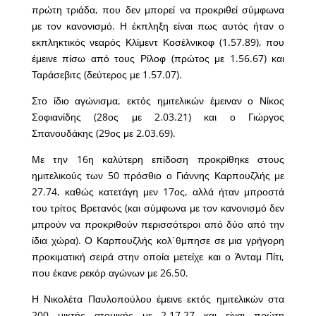
πρώτη τριάδα, που δεν μπορεί να προκριθεί σύμφωνα
με τον κανονισμό. Η έκπληξη είναι πως αυτός ήταν ο
εκπληκτικός νεαρός Κλίμεντ Κοσέλνικοφ (1.57.89), που
έμεινε πίσω από τους Ρίλοφ (πρώτος με 1.56.67) και
Ταράσεβιτς (δεύτερος με 1.57.07).
Στο ίδιο αγώνισμα, εκτός ημιτελικών έμειναν ο Νίκος
Σοφιανίδης (28ος με 2.03.21) και ο Γιώργος
Σπανουδάκης (29ος με 2.03.69).
Με την 16η καλύτερη επίδοση προκρίθηκε στους
ημιτελικούς των 50 πρόσθιο ο Γιάννης Καρπουζλής με
27.74, καθώς κατετάγη μεν 17ος, αλλά ήταν μπροστά
του τρίτος Βρετανός (και σύμφωνα με τον κανονισμό δεν
μπρούν να προκριθούν περισσότεροι από δύο από την
ίδια χώρα). Ο Καρπουζλής κολ΄θμπησε σε μια γρήγορη
προκιματική σειρά στην οποία μετείχε και ο Άνταμ Πίτι,
που έκανε ρεκόρ αγώνων με 26.50.
Η Νικολέτα Παυλοπούλου έμεινε εκτός ημιτελικών στα
200 μικτής ατομικής με 2.17.27 και είναι πρώτη