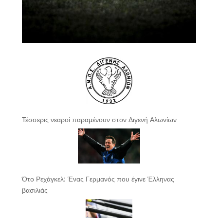
Τέσσερις νεαροί παραμένουν στον Διγενή Αλωνίων
Ότο Ρεχάγκελ: Ένας Γερμανός που έγινε Έλληνας
βασιλιάς