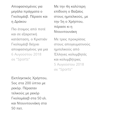
Αποφασισμένος για
Με την 4η καλύτερη
μεγάλα πράγματα ο
επίδοση ο Βαζαίος
Γκολομέεβ. Πέρασε και
στους ημιτελικούς, με
η Δράκου
την 5η ο Χρήστου,
πέρασε κι η
Πιο έτοιμος από ποτέ
Ντουντουνάκη
και σε εξαιρετική
κατάσταση, ο Κριστιάν
Με τρεις προκρίσεις
Γκολομέεβ δείχνει
στους απογευματινούς
αποφασισμένος για μια
ημιτελικούς από
μεγάλη διάκριση στο
6 Αυγούστου 2018
Έλληνες κολυμβητές
Ευρωπαϊκό
σε "Sports"
και κολυμβήτριες
πρωτάθλημα υγρού
ολοκληρώθηκε το
5 Αυγούστου 2018
στίβου στη Γλασκώβη.
πρωϊνό πρόγραμμα
σε "Sports"
των αγωνισμάτων της
Εκπληκτικός Χρήστου,
κολύμβησης, στην
5ος στα 200 ύπτιο με
τρίτη ημέρα του
ρεκόρ. Πέρασαν
Ευρωπαϊκού
τελικούς με ρεκόρ
πρωταθλήματος υγρού
Γκολομέεεβ στα 50 ελ.
στίβου στη Γλασκώβη,
και Ντουντουνάκη στα
από τις οποίες μάλιστα
50 πετ.
πηγάζουν και πολλές