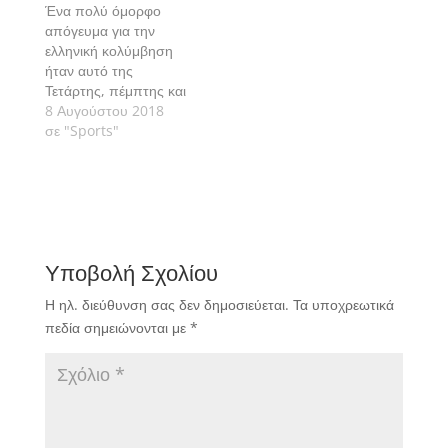
ελπίδες για διακρίσεις.
Ένα πολύ όμορφο
απόγευμα για την
ελληνική κολύμβηση
ήταν αυτό της
Τετάρτης, πέμπτης και
προτελευταίας ημέρας
8 Αυγούστου 2018
των αγωνισμάτων στο
σε "Sports"
Ευρωπαϊκό
πρωτάθλημα της
Γλασκώβης, με τους
Έλληνες κολυμβητές
και κολυμβήτριες να
διακρίνονται, να κάνουν
Υποβολή Σχολίου
ρεκόρ και να
αποδεικνύουν τη
Η ηλ. διεύθυνση σας δεν δημοσιεύεται.
Τα υποχρεωτικά
σημαντική πρόοδο του
πεδία σημειώνονται με
*
αθλήματος στην
Ελλάδα.