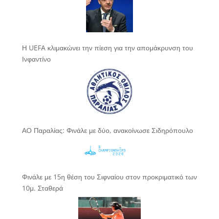
Η UEFA κλιμακώνει την πίεση για την απομάκρυνση του
Ινφαντίνο
ΑΟ Παραλίας: Φινάλε με δύο, ανακοίνωσε Σιδηρόπουλο
Φινάλε με 15η θέση του Σιφναίου στον προκριματικό των
10μ. Σταθερά