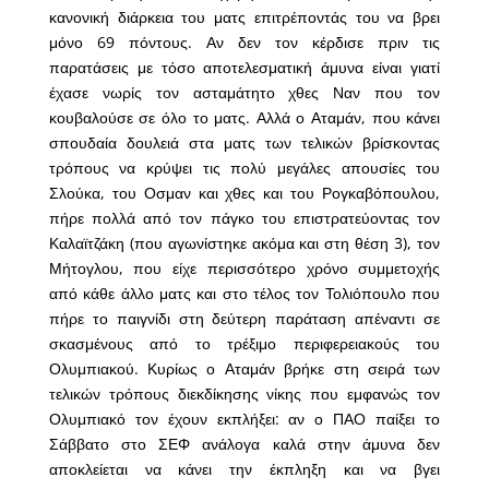
κανονική διάρκεια του ματς επιτρέποντάς του να βρει
μόνο 69 πόντους. Αν δεν τον κέρδισε πριν τις
παρατάσεις με τόσο αποτελεσματική άμυνα είναι γιατί
έχασε νωρίς τον ασταμάτητο χθες Ναν που τον
κουβαλούσε σε όλο το ματς. Αλλά ο Αταμάν, που κάνει
σπουδαία δουλειά στα ματς των τελικών βρίσκοντας
τρόπους να κρύψει τις πολύ μεγάλες απουσίες του
Σλούκα, του Οσμαν και χθες και του Ρογκαβόπουλου,
πήρε πολλά από τον πάγκο του επιστρατεύοντας τον
Καλαϊτζάκη (που αγωνίστηκε ακόμα και στη θέση 3), τον
Μήτογλου, που είχε περισσότερο χρόνο συμμετοχής
από κάθε άλλο ματς και στο τέλος τον Τολιόπουλο που
πήρε το παιγνίδι στη δεύτερη παράταση απέναντι σε
σκασμένους από το τρέξιμο περιφερειακούς του
Ολυμπιακού. Κυρίως ο Αταμάν βρήκε στη σειρά των
τελικών τρόπους διεκδίκησης νίκης που εμφανώς τον
Ολυμπιακό τον έχουν εκπλήξει: αν ο ΠΑΟ παίξει το
Σάββατο στο ΣΕΦ ανάλογα καλά στην άμυνα δεν
αποκλείεται να κάνει την έκπληξη και να βγει