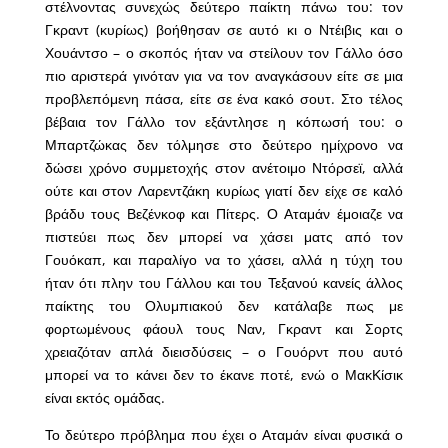
στέλνοντας συνεχώς δεύτερο παίκτη πάνω του: τον
Γκραντ (κυρίως) βοήθησαν σε αυτό κι ο Ντέιβις και ο
Χουάντσο – ο σκοπός ήταν να στείλουν τον Γάλλο όσο
πιο αριστερά γινόταν για να τον αναγκάσουν είτε σε μια
προβλεπόμενη πάσα, είτε σε ένα κακό σουτ. Στο τέλος
βέβαια τον Γάλλο τον εξάντλησε η κόπωσή του: ο
Μπαρτζώκας δεν τόλμησε στο δεύτερο ημίχρονο να
δώσει χρόνο συμμετοχής στον ανέτοιμο Ντόρσεϊ, αλλά
ούτε και στον Λαρεντζάκη κυρίως γιατί δεν είχε σε καλό
βράδυ τους Βεζένκοφ και Πίτερς. Ο Αταμάν έμοιαζε να
πιστεύει πως δεν μπορεί να χάσει ματς από τον
Γουόκαπ, και παραλίγο να το χάσει, αλλά η τύχη του
ήταν ότι πλην του Γάλλου και του Τεξανού κανείς άλλος
παίκτης του Ολυμπιακού δεν κατάλαβε πως με
φορτωμένους φάουλ τους Ναν, Γκραντ και Σορτς
χρειαζόταν απλά διεισδύσεις – ο Γουόρντ που αυτό
μπορεί να το κάνει δεν το έκανε ποτέ, ενώ ο ΜακΚίσικ
είναι εκτός ομάδας.
Το δεύτερο πρόβλημα που έχει ο Αταμάν είναι φυσικά ο