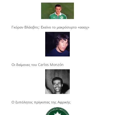
Γκόραν Βλάοβιτς: Εκείνο το μακρόσυρτο «αααχ»
Οι δαίμονες του Carlos Monzón
Ο ξυπόλητος πρίγκιπας της Αφρικής