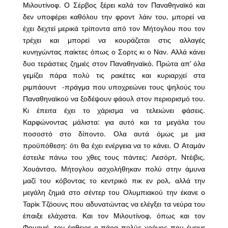
Μιλουτίνοφ. Ο Σέρβος ξέρει καλά τον Παναθηναϊκό και
δεν υποφέρει καθόλου την φροντ λάιν του, μπορεί να
έχει δεχτεί μερικά τρίποντα από τον Μήτογλου που τον
τρέχει και μπορεί να κουράζεται στις αλλαγές
κυνηγώντας παίκτες όπως ο Σορτς κι ο Ναν. Αλλά κάνει
δυο τεράστιες ζημιές στον Παναθηναϊκό. Πρώτα απ’ όλα
γεμίζει πάρα πολύ τις ρακέτες και κυριαρχεί στα
ριμπάουντ -πράγμα που υποχρεώνει τους ψηλούς του
Παναθηναϊκού να ξοδέψουν φάουλ στον περιορισμό του.
Κι έπειτα έχει το χάρισμα να τελειώνει φάσεις.
Καρφώνοντας μάλιστα: για αυτό και τα μεγάλα του
ποσοστό στο δίποντο. Ολα αυτά όμως με μια
προϋπόθεση: ότι θα έχει ενέργεια να το κάνει. Ο Αταμάν
έστειλε πάνω του χθες τους πάντες: Λεσόρτ, Ντέιβις,
Χουάντσο, Μήτογλου ασχολήθηκαν πολύ στην άμυνα
μαζί του κόβοντας το κεντρικό πικ εν ρολ, αλλά την
μεγάλη ζημιά στο σέντερ του Ολυμπιακού την έκανε ο
Ταρίκ Τζόουνς που αδυνατώντας να ελέγξει τα νεύρα του
έπαιξε ελάχιστα. Και τον Μιλουτίνοφ, όπως και τον
Φουρνιέ, τον έφθειρε ο πάρα πολύς χρόνος που έμεινε