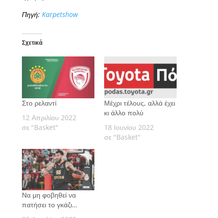
Πηγή:
Karpetshow
Σχετικά
Στο ρελαντί
Μέχρι τέλους, αλλά έχει
κι άλλο πολύ
12 Απριλίου 2022
σε "Basket"
18 Ιουνίου 2022
σε "Basket"
Να μη φοβηθεί να
πατήσει το γκάζι…