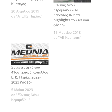
Κυρτέγος
Εθνικός Νέου
Κεραμιδίου – ΑΕ
20 Απριλίου 2019
Καρίτσας 0-2: τα
σε "Α' ΕΠΣ Πιερίας"
highlights του τελικού
(video)
15 Μαρτίου 2018
σε "ΑΕ Καρίτσας"
Συνέντευξη τύπου
41ου τελικού Κυπέλλου
ΕΠΣ Πιερίας 2022-
2023 (Video)
5 Μαΐου 2023
σε "Εθνικός Νέου
Κεραμιδίου"