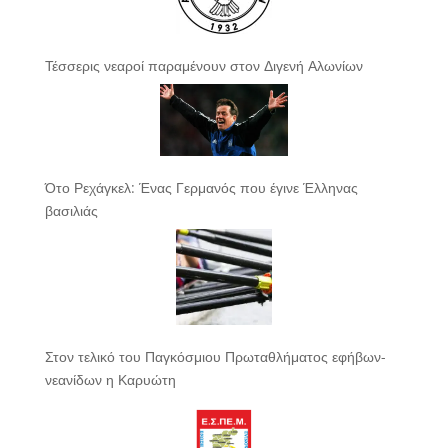
Τέσσερις νεαροί παραμένουν στον Διγενή Αλωνίων
Ότο Ρεχάγκελ: Ένας Γερμανός που έγινε Έλληνας
βασιλιάς
Στον τελικό του Παγκόσμιου Πρωταθλήματος εφήβων-
νεανίδων η Καρυώτη