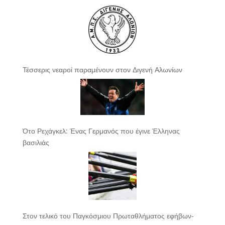
Τέσσερις νεαροί παραμένουν στον Διγενή Αλωνίων
Ότο Ρεχάγκελ: Ένας Γερμανός που έγινε Έλληνας
βασιλιάς
Στον τελικό του Παγκόσμιου Πρωταθλήματος εφήβων-