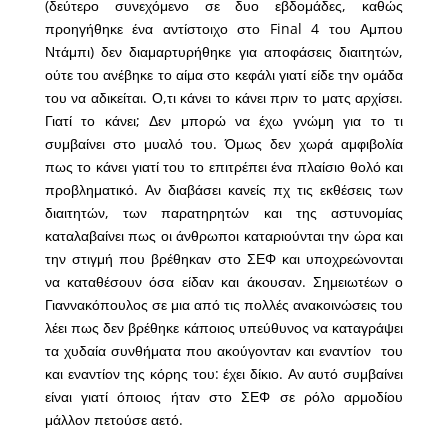
(δεύτερο συνεχόμενο σε δυο εβδομάδες, καθώς
προηγήθηκε ένα αντίστοιχο στο Final 4 του Αμπου
Ντάμπι) δεν διαμαρτυρήθηκε για αποφάσεις διαιτητών,
ούτε του ανέβηκε το αίμα στο κεφάλι γιατί είδε την ομάδα
του να αδικείται. Ο,τι κάνει το κάνει πριν το ματς αρχίσει.
Γιατί το κάνει; Δεν μπορώ να έχω γνώμη για το τι
συμβαίνει στο μυαλό του. Όμως δεν χωρά αμφιβολία
πως το κάνει γιατί του το επιτρέπει ένα πλαίσιο θολό και
προβληματικό. Αν διαβάσει κανείς πχ τις εκθέσεις των
διαιτητών, των παρατηρητών και της αστυνομίας
καταλαβαίνει πως οι άνθρωποι καταριούνται την ώρα και
την στιγμή που βρέθηκαν στο ΣΕΦ και υποχρεώνονται
να καταθέσουν όσα είδαν και άκουσαν. Σημειωτέων ο
Γιαννακόπουλος σε μια από τις πολλές ανακοινώσεις του
λέει πως δεν βρέθηκε κάποιος υπεύθυνος να καταγράψει
τα χυδαία συνθήματα που ακούγονταν και εναντίον του
και εναντίον της κόρης του: έχει δίκιο. Αν αυτό συμβαίνει
είναι γιατί όποιος ήταν στο ΣΕΦ σε ρόλο αρμοδίου
μάλλον πετούσε αετό.