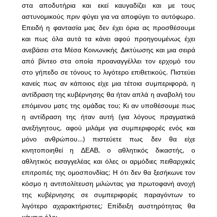
στα αποδυτήρια και εκεί καυγαδίζει και με τους
αστυνομικούς πριν φύγει για να αποφύγει το αυτόφωρο.
Επειδή η φαντασία μας δεν έχει όρια ας προσθέσουμε
και πως όλα αυτά τα κάνει αφού προηγουμένως έχει
ανεβάσει στα Μέσα Κοινωνικής Δικτύωσης και μια σειρά
από βίντεο στα οποία προαναγγέλλει τον ερχομό του
στο γήπεδο σε τόνους το λιγότερο επιθετικούς. Πιστεύει
κανείς πως αν κάποιος είχε μια τέτοια συμπεριφορά, η
αντίδραση της κυβέρνησης θα ήταν απλά η αναβολή του
επόμενου ματς της ομάδας του; Κι αν υποθέσουμε πως
η αντίδραση της ήταν αυτή (για λόγους πραγματικά
ανεξήγητους, αφού μιλάμε για συμπεριφορές ενός και
μόνο ανθρώπου…) πιστεύετε πως δεν θα είχε
κινητοποιηθεί η ΔΕΑΒ, ο αθλητικός δικαστής, ο
αθλητικός εισαγγελέας και όλες οι αρμόδιες πειθαρχικές
επιτροπές της ομοσπονδίας; Η ότι δεν θα ξεσήκωνε τον
κόσμο η αντιπολίτευση μιλώντας για πρωτοφανή ανοχή
της κυβέρνησης σε συμπεριφορές παραγόντων το
λιγότερο αχαρακτήριστες; Επίδειξη αυστηρότητας θα
κάνανε όλοι.