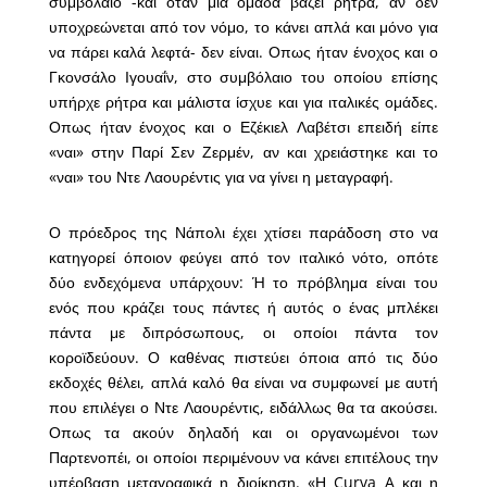
συμβόλαιο -και όταν μία ομάδα βάζει ρήτρα, αν δεν
υποχρεώνεται από τον νόμο, το κάνει απλά και μόνο για
να πάρει καλά λεφτά- δεν είναι. Οπως ήταν ένοχος και ο
Γκονσάλο Ιγουαΐν, στο συμβόλαιο του οποίου επίσης
υπήρχε ρήτρα και μάλιστα ίσχυε και για ιταλικές ομάδες.
Οπως ήταν ένοχος και ο Εζέκιελ Λαβέτσι επειδή είπε
«ναι» στην Παρί Σεν Ζερμέν, αν και χρειάστηκε και το
«ναι» του Ντε Λαουρέντις για να γίνει η μεταγραφή.
Ο πρόεδρος της Νάπολι έχει χτίσει παράδοση στο να
κατηγορεί όποιον φεύγει από τον ιταλικό νότο, οπότε
δύο ενδεχόμενα υπάρχουν: Ή το πρόβλημα είναι του
ενός που κράζει τους πάντες ή αυτός ο ένας μπλέκει
πάντα με διπρόσωπους, οι οποίοι πάντα τον
κοροϊδεύουν. Ο καθένας πιστεύει όποια από τις δύο
εκδοχές θέλει, απλά καλό θα είναι να συμφωνεί με αυτή
που επιλέγει ο Ντε Λαουρέντις, ειδάλλως θα τα ακούσει.
Οπως τα ακούν δηλαδή και οι οργανωμένοι των
Παρτενοπέι, οι οποίοι περιμένουν να κάνει επιτέλους την
υπέρβαση μεταγραφικά η διοίκηση. «Η Curva A και η