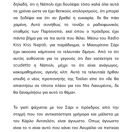
δηλαδή, ότι η Νάπολι έχει δουλέψει τόσο καλά όλα αυτά
τα χρόνια ώστε να έχει θετικούς ισολογισμούς, ότι μπορεί
να ξοδέψει και ότι αν βρεθεί η ευκαιρία, δε θα πάει
χαμένη. Αυτό συνήθως το τονίζει ο ραδιοφωνικός
σταθμός των Παρτενοπέι, εκεί όπου ο πρόεδρος έχει
πάντα βήμα για να πει αυτά που θέλει. Μέσω του Radio
Kiss Kiss Napoli, για παράδειγμα, ο Μαουρίτσιο Σάρι
έχει ακούσει κάμποσα το τελευταίο δίμηνο. Από το ότι
αυτός ευθύνεται για το γεγονός ότι δεν κατέκτησε το
scudetto η Νάπολι, μέχρι το ότι είναι ανάγωγος,
κακομαθημένος, αγενής κλπ. Αυτά τα τελευταία ήρθαν
επειδή ο νέος προπονητής της Τσέλσι είπε ότι «δε θα
απαντήσω σε τίποτα πλέον για τον Ντε Λαουρέντις, δε
θα ξαναμιλήσω για αυτό το θέμα».
Το γιατί ψάχνεται με τον Σάρι ο πρόεδρος από την
στιγμή που τον αντικατέστησε γρήγορα και μάλιστα με
τον Κάρλο Αντσελότι, είναι άγνωστο. Οπως άγνωστο
είναι το τι είναι αυτό που κάνει τον Αουρέλιο να πιστεύει