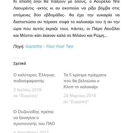
Κι επειδή όλοι θα παίξουν με όλους, ο Αουρέλιο Ντε
Λαουρέντις -εκτός κι αν σκοπεύει να ρίξει βόμβα στις
επόμενες δύο εβδομάδες- θα έχει την ευκαιρία να
διαπιστώσει αν πέρασε σοφά το καλοκαίρι του ή αν την
ώρα που αυτός έκραζε τους πάντες, οι Πιέρο Αουζίλιο
και Μόντσι κάτι έκαναν καλά σε Μιλάνο και Ρώμη…
Πηγή:
Gazzetta – Four Four Two
Σχετικά
Ο καλύτερος Έλληνας
Τα 5 κρίσιμα πράγματα
ποδοσφαιριστής
που θα βελτιώσει ο
Κλοπ το καλοκαίρι
3 Ιουλίου 2018
σε "Ευρώπη"
24 Μαρτίου 2018
σε "Ευρώπη"
Ο Ουζουνίδης πρέπει
να ξαναγίνει ο
προπονητής του ΠΑΟ
4 Δεκεμβρίου 2017