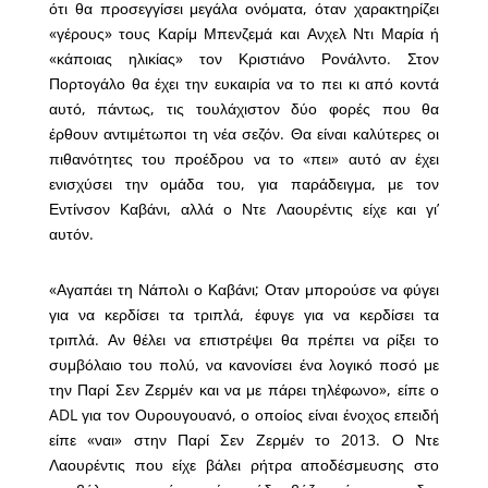
ότι θα προσεγγίσει μεγάλα ονόματα, όταν χαρακτηρίζει
«γέρους» τους Καρίμ Μπενζεμά και Ανχελ Ντι Μαρία ή
«κάποιας ηλικίας» τον Κριστιάνο Ρονάλντο. Στον
Πορτογάλο θα έχει την ευκαιρία να το πει κι από κοντά
αυτό, πάντως, τις τουλάχιστον δύο φορές που θα
έρθουν αντιμέτωποι τη νέα σεζόν. Θα είναι καλύτερες οι
πιθανότητες του προέδρου να το «πει» αυτό αν έχει
ενισχύσει την ομάδα του, για παράδειγμα, με τον
Εντίνσον Καβάνι, αλλά ο Ντε Λαουρέντις είχε και γι’
αυτόν.
«Αγαπάει τη Νάπολι ο Καβάνι; Οταν μπορούσε να φύγει
για να κερδίσει τα τριπλά, έφυγε για να κερδίσει τα
τριπλά. Αν θέλει να επιστρέψει θα πρέπει να ρίξει το
συμβόλαιο του πολύ, να κανονίσει ένα λογικό ποσό με
την Παρί Σεν Ζερμέν και να με πάρει τηλέφωνο», είπε ο
ADL για τον Ουρουγουανό, ο οποίος είναι ένοχος επειδή
είπε «ναι» στην Παρί Σεν Ζερμέν το 2013. Ο Ντε
Λαουρέντις που είχε βάλει ρήτρα αποδέσμευσης στο