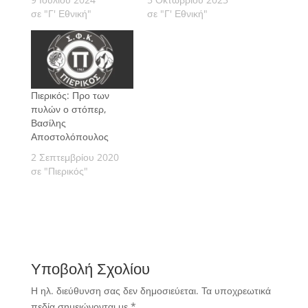
σε "Γ' Εθνική"
σε "Γ' Εθνική"
Πιερικός: Προ των
πυλών ο στόπερ,
Βασίλης
Αποστολόπουλος
2 Σεπτεμβρίου 2020
σε "Πιερικός"
Υποβολή Σχολίου
Η ηλ. διεύθυνση σας δεν δημοσιεύεται.
Τα υποχρεωτικά
πεδία σημειώνονται με
*