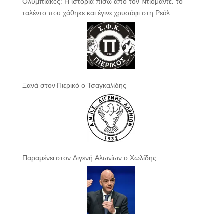
Ολυμπιακός: Η ιστορία πίσω από τον Ντιομαντέ, το
ταλέντο που χάθηκε και έγινε χρυσάφι στη Ρεάλ
Ξανά στον Πιερικό ο Τσαγκαλίδης
Παραμένει στον Διγενή Αλωνίων ο Χωλίδης