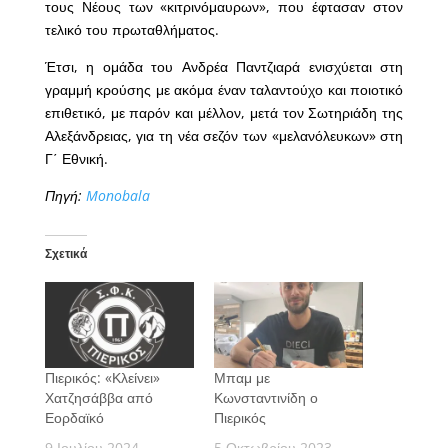
τους Νέους των «κιτρινόμαυρων», που έφτασαν στον
τελικό του πρωταθλήματος.
Έτσι, η ομάδα του Ανδρέα Παντζιαρά ενισχύεται στη
γραμμή κρούσης με ακόμα έναν ταλαντούχο και ποιοτικό
επιθετικό, με παρόν και μέλλον, μετά τον Σωτηριάδη της
Αλεξάνδρειας, για τη νέα σεζόν των «μελανόλευκων» στη
Γ΄ Εθνική.
Πηγή:
Monobala
Σχετικά
Πιερικός: «Κλείνει»
Μπαμ με
Χατζησάββα από
Κωνσταντινίδη ο
Εορδαϊκό
Πιερικός
9 Ιουλίου 2024
5 Οκτωβρίου 2023