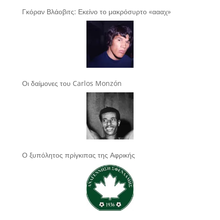
Γκόραν Βλάοβιτς: Εκείνο το μακρόσυρτο «αααχ»
Οι δαίμονες του Carlos Monzón
Ο ξυπόλητος πρίγκιπας της Αφρικής