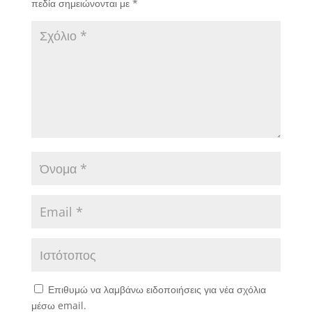
πεδία σημειώνονται με
*
Επιθυμώ να λαμβάνω ειδοποιήσεις για νέα σχόλια
μέσω email.