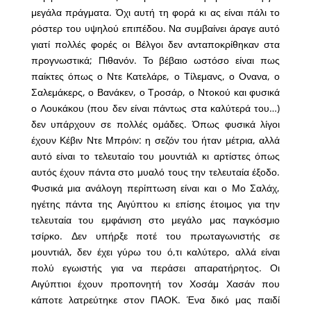
μεγάλα πράγματα. Όχι αυτή τη φορά κι ας είναι πάλι το
ρόστερ του υψηλού επιπέδου. Να συμβαίνει άραγε αυτό
γιατί πολλές φορές οι Βέλγοι δεν ανταποκρίθηκαν στα
προγνωστικά; Πιθανόν. Το βέβαιο ωστόσο είναι πως
παίκτες όπως ο Ντε Κατελάρε, ο Τίλεμανς, ο Ονανα, ο
Σαλεμάκερς, ο Βανάκεν, ο Τροσάρ, ο Ντοκού και φυσικά
ο Λουκάκου (που δεν είναι πάντως στα καλύτερά του…)
δεν υπάρχουν σε πολλές ομάδες. Όπως φυσικά λίγοι
έχουν Κέβιν Ντε Μπρόιν: η σεζόν του ήταν μέτρια, αλλά
αυτό είναι το τελευταίο του μουντιάλ κι αρτίστες όπως
αυτός έχουν πάντα στο μυαλό τους την τελευταία έξοδο.
Φυσικά μια ανάλογη περίπτωση είναι και ο Μο Σαλάχ,
ηγέτης πάντα της Αιγύπτου κι επίσης έτοιμος για την
τελευταία του εμφάνιση στο μεγάλο μας παγκόσμιο
τσίρκο. Δεν υπήρξε ποτέ του πρωταγωνιστής σε
μουντιάλ, δεν έχει γύρω του ό,τι καλύτερο, αλλά είναι
πολύ εγωιστής για να περάσει απαρατήρητος. Οι
Αιγύπτιοι έχουν προπονητή τον Χοσάμ Χασάν που
κάποτε λατρεύτηκε στον ΠΑΟΚ. Ένα δικό μας παιδί