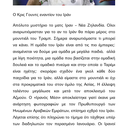
Ο Κρις Γουντς εναντίον του Ιράν
Απόλυτο μυστήριο το ματς Ιραν – Νέα Ζηλανδία. Ολοι
αναρωτιόμασταν για το αν το Ιράν θα πάρει μέρος στο
μουντιάλ του Τραμπ. Σήμερα αναρωτιόμαστε τι μπορεί
να κάνει. Η ομάδα του Ιράν είναι από τις πιο έμπειρες:
αναμένεται να δούμε μια ομάδα με μεγάλα παιδιά, αλλά
με λίγη ποιότητα, μια ομάδα που βασίζεται στην ομαδική
δουλειά και το ομαδικό πνεύμα και στην οποία ο Ταρέμι
είναι ηγέτης: σκοράρει σχεδόν ένα γκολ κάθε δύο
παιχνίδια για το Ιράν, αλλά είμαστε στο μουντιάλ κι όχι
στα προκριματικά του στον όμιλο της Ασίας. Η έλλειψη
ταλέντου μεγάλωσε και μετά τον αποκλεισμό του
Αζμούν. Ο «Ιρανός Μέσι» αποκλείστηκε γιατί έκανε μια
ανάρτηση φωτογραφιών με τον Πρωθυπουργό των
Ηνωμένων Αραβικών Εμιράτων, επίσημο εχθρό του Ιράν.
Λέγεται επίσης ότι πληρώνει το τίμημα ότι τάχθηκε υπέρ
των διαδηλωτών τον περασμένο Ιανουάριο. Οι Ιρανοί