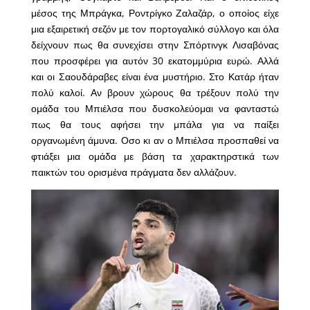
μέσος της Μπράγκα, Ροντρίγκο Ζαλαζάρ, ο οποίος είχε
μια εξαιρετική σεζόν με τον πορτογαλικό σύλλογο και όλα
δείχνουν πως θα συνεχίσει στην Σπόρτινγκ Λισαβόνας
που προσφέρει για αυτόν 30 εκατομμύρια ευρώ. Αλλά
και οι Σαουδάραβες είναι ένα μυστήριο. Στο Κατάρ ήταν
πολύ καλοί. Αν βρουν χώρους θα τρέξουν πολύ την
ομάδα του Μπιέλσα που δυσκολεύομαι να φανταστώ
πως θα τους αφήσει την μπάλα για να παίξει
οργανωμένη άμυνα. Οσο κι αν ο Μπιέλσα προσπαθεί να
φτιάξει μια ομάδα με βάση τα χαρακτηρστικά των
παικτών του ορισμένα πράγματα δεν αλλάζουν.