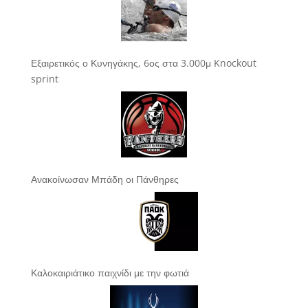
Εξαιρετικός ο Κυνηγάκης, 6ος στα 3.000μ Knockout
sprint
Ανακοίνωσαν Μπάδη οι Πάνθηρες
Καλοκαιριάτικο παιχνίδι με την φωτιά