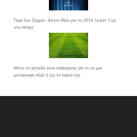
Παρί Σεν Ζερμέν -Άστον Βίλα για το UEFA Super Cup
στο Mega
Μόνο το γήπεδο είναι καθρέφτης για το αν μια
μεταγραφή άξιζε ή όχι τα λεφτά της