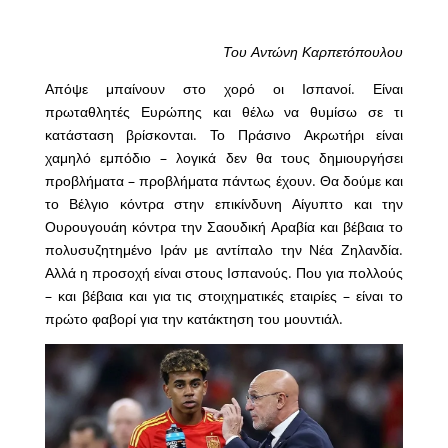
Του Αντώνη Καρπετόπουλου
Απόψε μπαίνουν στο χορό οι Ισπανοί. Είναι
πρωταθλητές Ευρώπης και θέλω να θυμίσω σε τι
κατάσταση βρίσκονται. Το Πράσινο Ακρωτήρι είναι
χαμηλό εμπόδιο – λογικά δεν θα τους δημιουργήσει
προβλήματα – προβλήματα πάντως έχουν. Θα δούμε και
το Βέλγιο κόντρα στην επικίνδυνη Αίγυπτο και την
Ουρουγουάη κόντρα την Σαουδική Αραβία και βέβαια το
πολυσυζητημένο Ιράν με αντίπαλο την Νέα Ζηλανδία.
Αλλά η προσοχή είναι στους Ισπανούς. Που για πολλούς
– και βέβαια και για τις στοιχηματικές εταιρίες – είναι το
πρώτο φαβορί για την κατάκτηση του μουντιάλ.