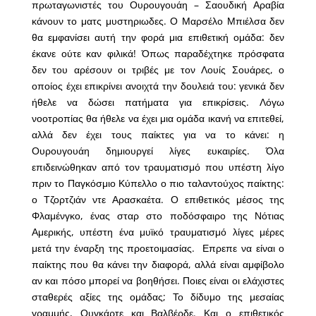
πρωταγωνιστές του Ουρουγουάη – Σαουδική Αραβία
κάνουν το ματς μυστηριωδες. Ο Μαρσέλο Μπιέλσα δεν
θα εμφανίσει αυτή την φορά μια επιθετική ομάδα: δεν
έκανε ούτε καν φιλικά! Όπως παραδέχτηκε πρόσφατα
δεν του αρέσουν οι τριβές με τον Λουίς Σουάρες, ο
οποίος έχει επικρίνει ανοιχτά την δουλειά του: γενικά δεν
ήθελε να δώσει πατήματα για επικρίσεις. Λόγω
νοοτροπίας θα ήθελε να έχει μια ομάδα ικανή να επιτεθεί,
αλλά δεν έχει τους παίκτες για να το κάνει: η
Ουρουγουάη δημιουργεί λίγες ευκαιρίες. Όλα
επιδεινώθηκαν από τον τραυματισμό που υπέστη λίγο
πριν το Παγκόσμιο Κύπελλο ο πιο ταλαντούχος παίκτης:
ο Τζορτζιάν ντε Αρασκαέτα. Ο επιθετικός μέσος της
Φλαμένγκο, ένας σταρ στο ποδόσφαιρο της Νότιας
Αμερικής, υπέστη ένα μυϊκό τραυματισμό λίγες μέρες
μετά την έναρξη της προετοιμασίας. Επρεπε να είναι ο
παίκτης που θα κάνει την διαφορά, αλλά είναι αμφίβολο
αν και πόσο μπορεί να βοηθήσει. Ποιες είναι οι ελάχιστες
σταθερές αξίες της ομάδας; Το δίδυμο της μεσαίας
γραμμής, Ουγκάρτε και Βαλβέρδε. Και ο επιθετικός