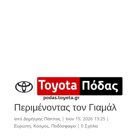
Περιμένοντας τον Γιαμάλ
από
Δημήτρης Πάππας
|
Ιούν 15, 2026 13:25
|
Ευρώπη
,
Κόσμος
,
Ποδόσφαιρο
|
0 Σχόλια