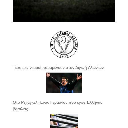
Τέσσερις νεαροί παραμένουν στον Διγενή Αλωνίων
Ότο Ρεχάγκελ: Ένας Γερμανός που έγινε Έλληνας
βασιλιάς