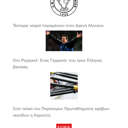
Τέσσερις νεαροί παραμένουν στον Διγενή Αλωνίων
Ότο Ρεχάγκελ: Ένας Γερμανός που έγινε Έλληνας
βασιλιάς
Στον τελικό του Παγκόσμιου Πρωταθλήματος εφήβων-
νεανίδων η Καρυώτη