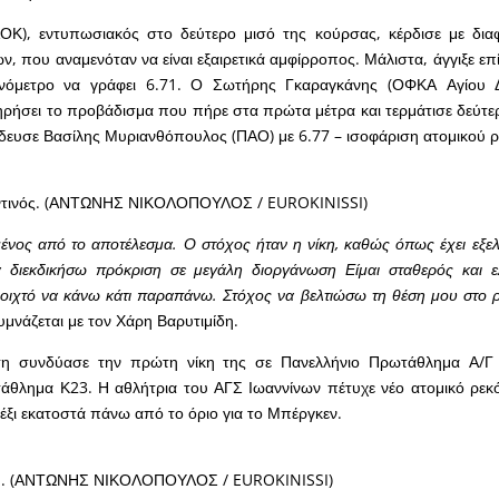
ΟΚ), εντυπωσιακός στο δεύτερο μισό της κούρσας, κέρδισε με δια
, που αναμενόταν να είναι εξαιρετικά αμφίρροπος. Μάλιστα, άγγιξε ε
ονόμετρο να γράφει 6.71. Ο Σωτήρης Γκαραγκάνης (ΟΦΚΑ Αγίου Δ
ηρήσει το προβάδισμα που πήρε στα πρώτα μέτρα και τερμάτισε δεύτερ
δευσε Βασίλης Μυριανθόπουλος (ΠΑΟ) με 6.77 – ισοφάριση ατομικού ρ
τινός. (ΑΝΤΩΝΗΣ ΝΙΚΟΛΟΠΟΥΛΟΣ / EUROKINISSI)
ένος από το αποτέλεσμα. Ο στόχος ήταν η νίκη, καθώς όπως έχει εξελι
διεκδικήσω πρόκριση σε μεγάλη διοργάνωση Είμαι σταθερός και ε
οιχτό να κάνω κάτι παραπάνω. Στόχος να βελτιώσω τη θέση μου στο ρ
υμνάζεται με τον Χάρη Βαρυτιμίδη.
η συνδύασε την πρώτη νίκη της σε Πανελλήνιο Πρωτάθλημα Α/Γ 
θλημα Κ23. Η αθλήτρια του ΑΓΣ Ιωαννίνων πέτυχε νέο ατομικό ρεκό
έξι εκατοστά πάνω από το όριο για το Μπέργκεν.
η. (ΑΝΤΩΝΗΣ ΝΙΚΟΛΟΠΟΥΛΟΣ / EUROKINISSI)