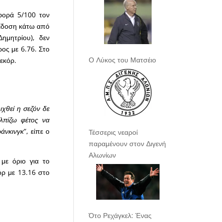
φορά 5/100 τον
πίδοση κάτω από
ημητρίου), δεν
ος με 6.76. Στο
Ο Λύκος του Ματσέιο
εκόρ.
χθεί η σεζόν δε
λπίζω φέτος να
άνκινγκ
“, είπε ο
Τέσσερις νεαροί
παραμένουν στον Διγενή
Αλωνίων
με όριο για το
ρ με 13.16 στο
Ότο Ρεχάγκελ: Ένας