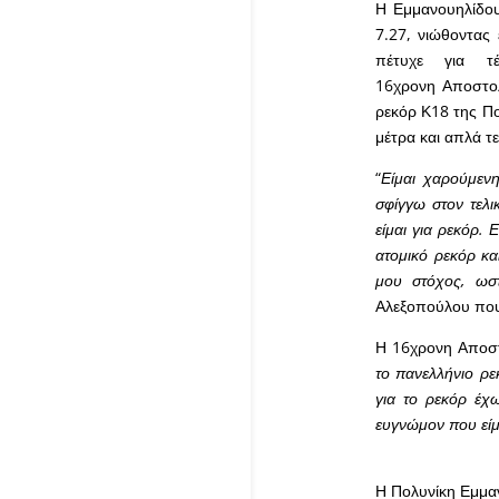
Η Εμμανουηλίδου
7.27, νιώθοντας
πέτυχε για τ
16χρονη Αποστολ
ρεκόρ Κ18 της Π
μέτρα και απλά τε
“
Είμαι χαρούμενη
σφίγγω στον τελι
είμαι για ρεκόρ.
ατομικό ρεκόρ κα
μου στόχος, ωστ
Αλεξοπούλου που 
Η 16χρονη Αποστ
το πανελλήνιο ρε
για το ρεκόρ έχ
ευγνώμον που είμ
Η Πολυνίκη Εμμ