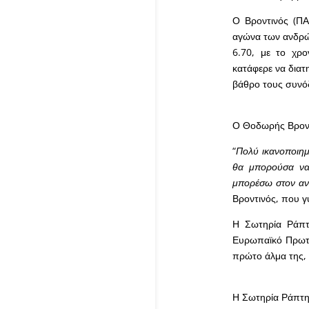
Ο Βροντινός (ΠΑ
αγώνα των ανδρών
6.70, με το χρ
κατάφερε να διατ
βάθρο τους συνό
Ο Θοδωρής Βρον
“
Πολύ ικανοποιημ
θα μπορούσα να 
μπορέσω στον αν
Βροντινός, που γ
Η Σωτηρία Ράπτ
Ευρωπαϊκό Πρωτά
πρώτο άλμα της, 
Η Σωτηρία Ράπτ