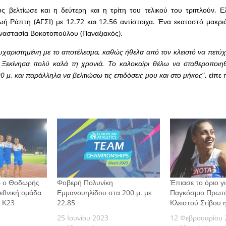
ους βελτίωσε και η δεύτερη και η τρίτη του τελικού του τριπλούν,
ωή Ράπτη (ΑΓΣΙ) με 12.72 και 12.56 αντίστοιχα. Ένα εκατοστό μακρ
 Αναστασία Βοκοτοπούλου (Παναξιακός).
υχαριστημένη με το αποτέλεσμα, καθώς ήθελα από τον κλειστό να πετύχω
Ξεκίνησα πολύ καλά τη χρονιά. Το καλοκαίρι θέλω να σταθεροποιηθ
0 μ. και παράλληλα να βελτιώσω τις επιδόσεις μου και στο μήκος
“, είπε
ρ ο Θοδωρής
Φοβερή Πολυνίκη
Έπιασε το όριο γι
 εθνική ομάδα
Εμμανουηλίδου στα 200 μ. με
Παγκόσμιο Πρωτ
 Κ23
22.85
Κλειστού Στίβου 
25 Ιουνίου 2023
12 Φεβρουαρίου 