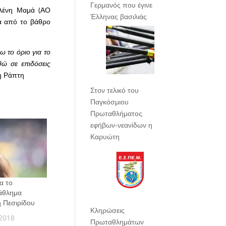
Γερμανός που έγινε
 Ελένη Μαμά (ΑΟ
Έλληνας βασιλιάς
ιά από το βάθρο
 το όριο για το
ώ σε επιδόσεις
 η Ράπτη
Στον τελικό του
Παγκόσμιου
Πρωταθλήματος
εφήβων-νεανίδων η
Καρυώτη
α το
άθλημα
η Πεσιρίδου
Κληρώσεις
2018
Πρωταθλημάτων