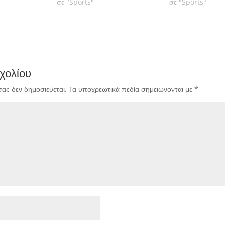
σε "Sports"
σε "Sports"
χολίου
σας δεν δημοσιεύεται.
Τα υποχρεωτικά πεδία σημειώνονται με
*