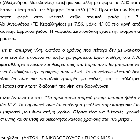
 (Αλέξανδρος Μακεδονίας) κατέβηκε για άλλη μια φορά τα 7.30 και 
 έντονη πίεση από την Δήμητρα Τσουκαλά (ΠΑΣ Πρωταθλητών Κομοτ
έταρτη φορά στον κλειστό στίβο ατομικό ρεκόρ με 7
ία Αντωνάτου (ΓΕ Κεφαλληνίας) με 7.56, μόλις 4/100 πιο αργή από
ολυνίκης Εμμανουηλίδου. Η Ραφαέλα Σπανουδάκη έχασε την ισορροπί
ρμάτισε.
 με τη σημερινή νίκη, ωστόσο ο χρόνος που πέτυχα δεν με ικανοπο
κό κι έτσι δεν μπόρεσα να τρέξω γρηγορότερα. Είμαι σταθερή στα 7.3
 Είμαι αθλήτρια αγώνων και θεωρώ πως στο Ευρωπαϊκό θα μπορέσω να 
ι να διεκδικήσω την πρόκριση στον τελικό. Το παγκόσμιο κλειστού δεν
όσο θα είναι μια σπουδαία εμπειρία για εμένα
“, είπε η αθλήτρι
έφτασε στην τρίτη διαδοχική της νίκη στη διοργάνωση.
ολία Αντωνάτου είπε: “
Το πρωί έκανα ατομικό ρεκόρ, ωστόσο ήθελα 
κόρ Κ18. Το σημαντικό είναι ότι κατέκτησα μετάλλιο στην κατηγορία Γ
ω μπροστά μου έναν ακόμη χρόνο. Πέρυσι είχα μια δύσκολη χρονιά 
αι υγιής και σε θέση να διεκδικήσω καλούς χρόνους στα 100 μέτρα
“.
ανουηλίδου. (ΑΝΤΩΝΗΣ ΝΙΚΟΛΟΠΟΥΛΟΣ / EUROKINISSI)