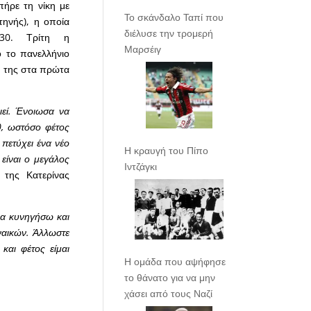
πήρε τη νίκη με
Το σκάνδαλο Ταπί που
ηνής), η οποία
διέλυσε την τρομερή
.30. Τρίτη η
Μαρσέιγ
 το πανελλήνιο
α της στα πρώτα
ιεί. Ένοιωσα να
0, ωστόσο φέτος
πετύχει ένα νέο
Η κραυγή του Πίπο
 είναι ο μεγάλος
Ιντζάγκι
α της Κατερίνας
να κυνηγήσω και
υναικών. Άλλωστε
και φέτος είμαι
Η ομάδα που αψήφησε
το θάνατο για να μην
χάσει από τους Ναζί