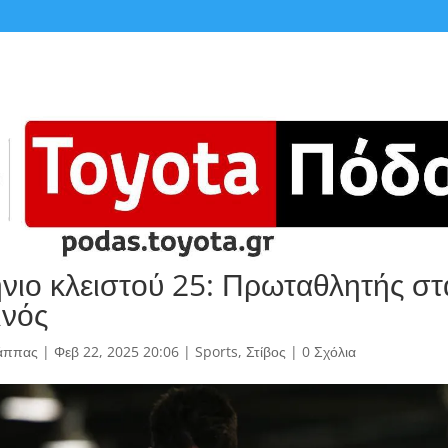
νιο κλειστού 25: Πρωταθλητής στ
ινός
άππας
|
Φεβ 22, 2025 20:06
|
Sports
,
Στίβος
|
0 Σχόλια