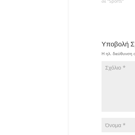
σε "Sports"
Υποβολή Σ
Η ηλ. διεύθυνση 