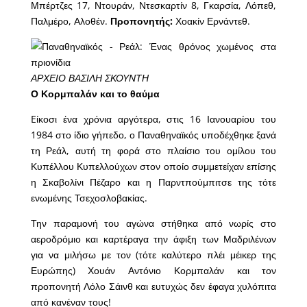
Μπέρτζες 17, Ντουράν, Ντεσκαρτίν 8, Γκαρσία, Λόπεθ,
Παλμέρο, Αλοθέν.
Προπονητής:
Χοακίν Ερνάντεθ.
ΑΡΧΕΙΟ ΒΑΣΙΛΗ ΣΚΟΥΝΤΗ
Ο Κορμπαλάν και το θαύμα
Eίκοσι ένα χρόνια αργότερα, στις 16 Ιανουαρίου του
1984 στο ίδιο γήπεδο, ο Παναθηναϊκός υποδέχθηκε ξανά
τη Ρεάλ, αυτή τη φορά στο πλαίσιο του ομίλου του
Κυπέλλου Κυπελλούχων στον οποίο συμμετείχαν επίσης
η Σκαβολίνι Πέζαρο και η Παρντπούμπιτσε της τότε
ενωμένης Τσεχοσλοβακίας.
Την παραμονή του αγώνα στήθηκα από νωρίς στο
αεροδρόμιο και καρτέραγα την άφιξη των Μαδριλένων
για να μιλήσω με τον (τότε καλύτερο πλέι μέικερ της
Ευρώπης) Χουάν Αντόνιο Κορμπαλάν και τον
προπονητή Λόλο Σάινθ και ευτυχώς δεν έφαγα χυλόπιτα
από κανέναν τους!