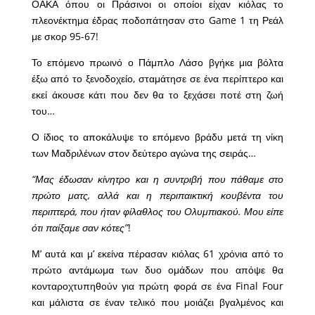
ΟΑΚΑ όπου οι Πράσινοι οι οποίοι είχαν κιόλας το
πλεονέκτημα έδρας ποδοπάτησαν στο Game 1 τη Ρεάλ
με σκορ 95-67!
Το επόμενο πρωινό ο Πάμπλο Λάσο βγήκε μια βόλτα
έξω από το ξενοδοχείο, σταμάτησε σε ένα περίπτερο και
εκεί άκουσε κάτι που δεν θα το ξεχάσει ποτέ στη ζωή
του…
Ο ίδιος το αποκάλυψε το επόμενο βράδυ μετά τη νίκη
των Μαδριλένων στον δεύτερο αγώνα της σειράς…
“Μας έδωσαν κίνητρο και η συντριβή που πάθαμε στο
πρώτο ματς, αλλά και η περιπαικτική κουβέντα του
περιπτερά, που ήταν φίλαθλος του Ολυμπιακού. Μου είπε
ότι παίξαμε σαν κότες”
!
Μ’ αυτά και μ’ εκείνα πέρασαν κιόλας 61 χρόνια από το
πρώτο αντάμωμα των δυο ομάδων που απόψε θα
κονταροχτυπηθούν για πρώτη φορά σε ένα Final Four
και μάλιστα σε έναν τελικό που μοιάζει βγαλμένος και