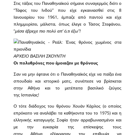
Στις τάξεις του Παναθηναϊκού σήμανε συναγερμός διότι ο
“Τάφος του Ινδού” που είχε εγκαινιασθεί στις 8
Ιανουαρίου του 1961, έμπαζε από παντού και είχε
πλημμυρίσει, μάλιστα, όπως έλεγε ο Τάσος Στεφάνου,
“
μέσα έβρεχε πιο πολύ απ’ ό,τι έξω”
!
ΑΡΧΕΙΟ ΒΑΣΙΛΗ ΣΚΟΥΝΤΗ
Οι πολυθρόνες που έμοιαζαν με θρόνους
Σαν να μην έφτανε ότι ο Παναθηναϊκός είχε να παίξει ένα
σπουδαίο και ιστορικό ματς, συνέπεσε να βρίσκεται
στην Αθήνα και το μετέπειτα βασιλικό ζεύγος
της Ισπανίας!
Ο τότε διάδοχος του θρόνου Χουάν Κάρλος (ο οποίος
επρόκειτο να αναλάβει τα καθήκοντα του το 1975) και η
ελληνικής καταγωγής Σοφία ήταν αρραβωνιασμένοι και
με την ευκαιρία της επίσκεψης τους
στην Αθήνα εξέφρασαν την επιθυμία να