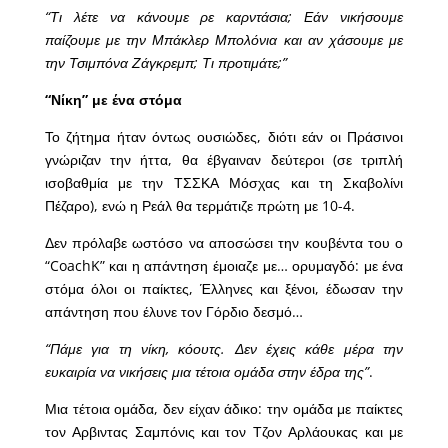
“Τι λέτε να κάνουμε ρε καρντάσια; Εάν νικήσουμε
παίζουμε με την Μπάκλερ Μπολόνια και αν χάσουμε με
την Τσιμπόνα Ζάγκρεμπ; Τι προτιμάτε;”
“Νίκη” με ένα στόμα
Το ζήτημα ήταν όντως ουσιώδες, διότι εάν οι Πράσινοι
γνώριζαν την ήττα, θα έβγαιναν δεύτεροι (σε τριπλή
ισοβαθμία με την ΤΣΣΚΑ Μόσχας και τη Σκαβολίνι
Πέζαρο), ενώ η Ρεάλ θα τερμάτιζε πρώτη με 10-4.
Δεν πρόλαβε ωστόσο να αποσώσει την κουβέντα του ο
“CoachK” και η απάντηση έμοιαζε με… ορυμαγδό: με ένα
στόμα όλοι οι παίκτες, Έλληνες και ξένοι, έδωσαν την
απάντηση που έλυνε τον Γόρδιο δεσμό…
“Πάμε για τη νίκη, κόουτς. Δεν έχεις κάθε μέρα την
ευκαιρία να νικήσεις μια τέτοια ομάδα στην έδρα της”
.
Μια τέτοια ομάδα, δεν είχαν άδικο: την ομάδα με παίκτες
τον Αρβιντας Σαμπόνις και τον Τζον Αρλάουκας και με