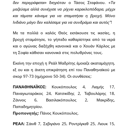
δεν περιγράφεται
» διηγιόταν ο Τάσος Στεφάνου. «
Τα
μαζεύαμε αλλά συνέχισε να ρίχνει καρεκλοπόδαρα, μέχρι
και τάματα κάναμε για να σταματήσει η βροχή. Μόνο
Ινδιάνο μάγο δεν καλέσαμε για να συνδράμει και αυτός”
!
Με τα πολλά ο καλός Θεός εισάκουσε τις ικεσίες, η
βροχή σταμάτησε, το γήπεδο καθαρίστηκε από τα νερά
και ο αγώνας διεξήχθη κανονικά και ο Χουάν Κάρλος με
τη Σοφία κάθισαν κανονικά στις πολυθρόνες τους.
Εκείνη την εποχή η Ρεάλ Μαδρίτης έμοιαζε ακαταμάχητη,
εξ ου και η άνετη επικράτηση επί του Παναθηναϊκού με
σκορ 97-73 (ημίχρονο 50-34). Οι συνθέσεις:
ΠΑΝΑΘΗΝΑΪΚΟΣ
:
Κουκόπουλος 4, Λιαμής 17,
Παναγιωταράκος 24, Κατσικίδης 2, Ταβουλάρης 18,
Ζάννος 6, Βασιλακόπουλος 2, Μακρίδης,
Παπαδημητρίου.
Προπονητής:
Πάνος Κουκόπουλος.
ΡΕΑΛ
:
Σάινθ 7, Σεβιγιάνο 25, Ροντρίγκεθ 25, Λιουκ 15,