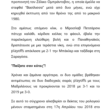
προπονητή τον Ζέλικο Ομπράντοβιτς, η οποία έμελλε να
στεφθεί “Βασίλισσα” μετά από δυο μήνες, ενώ είχε
κηρυχθεί έκπτωτη από τον θρόνο της από το μακρινό
1980.
Στο αμέσως επόμενο κλικ, ο Μίροσλαβ Πετσάρσκι
πέτυχε καλάθι, κέρδισε κιόλας το φάουλ, έβαλε την
παρελκόμενη ελεύθερη βολή και ο Παναθηναϊκός
δραπέτευσε με μια τεράστια νίκη, ενώ στα επιγενόμενα
playoffs απέκλεισε με 2-1 την Μπάκλερ και ταξίδεψε στη
Σαραγόσα.
“Παίξατε σαν κότες”!
Χρόνια και ζαμάνια αργότερα, οι δυο ομάδες βρέθηκαν
αντιμέτωπες σε δυο διαδοχικές σειρές playoffs με τους
Μαδριλένους να προκρίνονται το 2018 με 3-1 και το
2019 με 3-0.
Σε αυτό το σύγχρονο αλισβερίσι οι δείκτες του ρολογιού
μένουν σταματημένοι στη 17η Απριλίου του 2018 στο