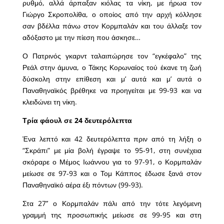
ρυθμό, αλλά άρπαξαν κιόλας τα νίκη, με ήρωα τον
Γιώργο Σκροπολίθα, ο οποίος από την αρχή κόλλησε
σαν βδέλλα πάνω στον Κορμπαλάν και του άλλαξε τον
αδόξαστο με την πίεση που άσκησε…
Ο Πατρινός γκαρντ ταλαιπώρησε τον “εγκέφαλο” της
Ρεάλ στην άμυνα, ο Τάκης Κορωναίος τού έκανε τη ζωή
δύσκολη στην επίθεση και μ’ αυτά και μ’ αυτά ο
Παναθηναϊκός βρέθηκε να προηγείται με 99-93 και να
κλειδώνει τη νίκη.
Τρία φάουλ σε 24 δευτερόλεπτα
Ένα λεπτό και 42 δευτερόλεπτα πριν από τη λήξη ο
“Σκράπι” με μία βολή έγραψε το 95-91, στη συνέχεια
σκόραρε ο Μέμος Ιωάννου για το 97-91, ο Κορμπαλάν
μείωσε σε 97-93 και ο Τομ Κάππος έδωσε ξανά στον
Παναθηναϊκό αέρα έξι πόντων (99-93).
Στα 27’’ ο Κορμπαλάν πάλι από την τότε λεγόμενη
γραμμή της προσωπικής μείωσε σε 99-95 και στη