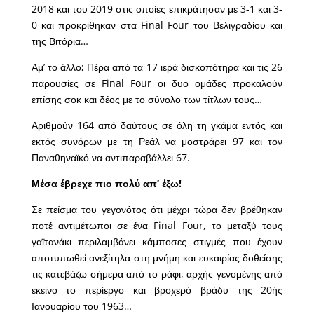
2018 και του 2019 στις οποίες επικράτησαν με 3-1 και 3-
0 και προκρίθηκαν στα Final Four του Βελιγραδίου και
της Βιτόρια…
Αμ’ το άλλο; Πέρα από τα 17 ιερά δισκοπότηρα και τις 26
παρουσίες σε Final Four οι δυο ομάδες προκαλούν
επίσης σοκ και δέος με το σύνολο των τίτλων τους…
Αριθμούν 164 από δαύτους σε όλη τη γκάμα εντός και
εκτός συνόρων με τη Ρεάλ να μοστράρει 97 και τον
Παναθηναϊκό να αντιπαραβάλλει 67.
Μέσα έβρεχε πιο πολύ απ’ έξω!
Σε πείσμα του γεγονότος ότι μέχρι τώρα δεν βρέθηκαν
ποτέ αντιμέτωποι σε ένα Final Four, το μεταξύ τους
γαϊτανάκι περιλαμβάνει κάμποσες στιγμές που έχουν
αποτυπωθεί ανεξίτηλα στη μνήμη και ευκαιρίας δοθείσης
τις κατεβάζω σήμερα από το ράφι, αρχής γενομένης από
εκείνο το περίεργο και βροχερό βράδυ της 20ής
Ιανουαρίου του 1963…