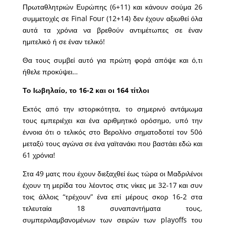
Πρωταθλητριών Ευρώπης (6+11) και κάνουν σούμα 26
συμμετοχές σε Final Four (12+14) δεν έχουν αξιωθεί όλα
αυτά τα χρόνια να βρεθούν αντιμέτωπες σε έναν
ημιτελικό ή σε έναν τελικό!
Θα τους συμβεί αυτό για πρώτη φορά απόψε και ό,τι
ήθελε προκύψει…
Το Ιωβηλαίο, το 16-2
και οι 164 τίτλοι
Εκτός από την ιστορικότητα, το σημερινό αντάμωμα
τους εμπεριέχει και ένα αριθμητικό ορόσημο, υπό την
έννοια ότι ο τελικός στο Βερολίνο σηματοδοτεί τον 50ό
μεταξύ τους αγώνα σε ένα γαϊτανάκι που βαστάει εδώ και
61 χρόνια!
Στα 49 ματς που έχουν διεξαχθεί έως τώρα οι Μαδριλένοι
έχουν τη μερίδα του λέοντος στις νίκες με 32-17 και συν
τοις άλλοις “τρέχουν” ένα επί μέρους σκορ 16-2 στα
τελευταία 18 συναπαντήματα τους,
συμπεριλαμβανομένων των σειρών των playoffs του