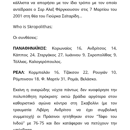
κάλλιστα να απορήσει με τον ίδιο τρόπο με τον οποίο
αντέδρασε ο Σερ Αλεξ Φέργκιουσον στις 7 Μαρτίου του
2001 στη θέα του Γιούρκα Σεϊταρίδη…
Who is Skropolithas;
Οι συνθέσεις:
ΠΑΝΑΘΗΝΑΪΚΟΣ
: Κορωναίος 16, Ανδρίτσος 14,
Κάππος 24, Στεργάκος 27, Ιωάννου 9, Σκροπολίθας 9,
Τόλλιας, Καλογερόπουλος.
ΡΕΑΛ
: Κορμπαλάν 16, Τζάκσον 22, Ρουγιάν 10,
Ρόμπινσον 18, Φ. Μαρτίν 31, Ρομάι, Βελάσκο.
Εκείνη η ονειρώδης νύχτα πάντως δεν κυοφόρησε την
πολυπόθητη πρόκριση: οκτώ βράδια αργότερα στον
καθοριστικό αγώνα κόντρα στη Σκαβολίνι (με τον
τραυματία Λιβέρη Ανδρίτσο να έχει συμβολική
συμμετοχή) οι Πράσινοι ηττήθηκαν στον “Τάφο του
Ινδού” με 76-75 και δεν κατάφεραν να πετύχουν την
υπέρβαση.