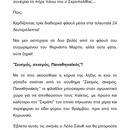
συνέχεια το πήρε πάνω του ο Σκροπολίθας…
Πώς;
Κερδίζοντας τρία διαδοχικά φάουλ μέσα στα τελευταία 24
δευτερόλεπτα!
Ναι μεν αστόχησε σε δυο βολές από το φάουλ του
συχωρεμένου του Φερνάντο Μαρτίν, αλλά ούτε γάτα,
ούτε ζημιά!
“Σεισμός, σεισμός, Παναθηναϊκός”!
Με το πού ακούσθηκε η κόρνα της λήξης κι ενώ το
γήπεδο σειόταν από το σύνθημα “
Σεισμός, σεισμός,
Παναθηναϊκός”
οι φίλαθλοι μπούκαραν στον αγωνιστικό
χώρο για να αποθεώσουν τους παίκτες, με πρώτο και
καλύτερο τον “Σκράπι” τον οποίο σήκωσαν στα χέρια και
περιέφεραν εν είδει γύρου του θριάμβου, πριν από τον
Κορωναίο.
Έβλεπε αυτές τις σκηνές ο Λόλο Σάινθ και θα μπορούσε