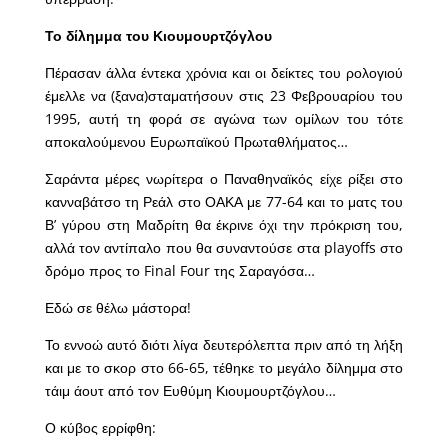
Το δίλημμα του Κιουμουρτζόγλου
Πέρασαν άλλα έντεκα χρόνια και οι δείκτες του ρολογιού
έμελλε να (ξανα)σταματήσουν στις 23 Φεβρουαρίου του
1995, αυτή τη φορά σε αγώνα των ομίλων του τότε
αποκαλούμενου Ευρωπαϊκού Πρωταθλήματος…
Σαράντα μέρες νωρίτερα ο Παναθηναϊκός είχε ρίξει στο
κανναβάτσο τη Ρεάλ στο ΟΑΚΑ με 77-64 και το ματς του
Β’ γύρου στη Μαδρίτη θα έκρινε όχι την πρόκριση του,
αλλά τον αντίπαλο που θα συναντούσε στα playoffs στο
δρόμο προς το Final Four της Σαραγόσα…
Εδώ σε θέλω μάστορα!
Το εννοώ αυτό διότι λίγα δευτερόλεπτα πριν από τη λήξη
και με το σκορ στο 66-65, τέθηκε το μεγάλο δίλημμα στο
τάιμ άουτ από τον Ευθύμη Κιουμουρτζόγλου…
Ο κύβος ερρίφθη: