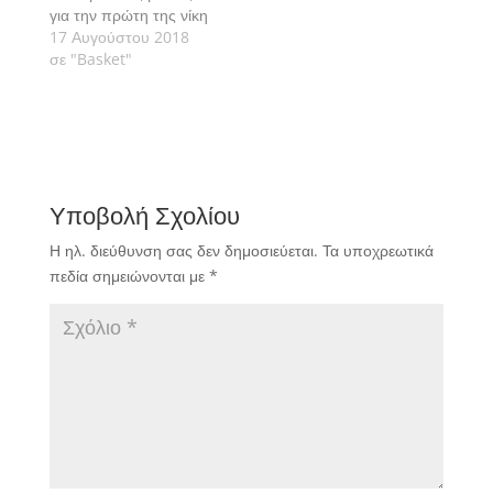
για την πρώτη της νίκη
στο τουρνουά BAM L
17 Αυγούστου 2018
´Alqueria που
σε "Basket"
φιλοξενείται στην
Βαλένθια επικράτησε
της Πολωνίας 50-46.
Υποβολή Σχολίου
Η ηλ. διεύθυνση σας δεν δημοσιεύεται.
Τα υποχρεωτικά
πεδία σημειώνονται με
*