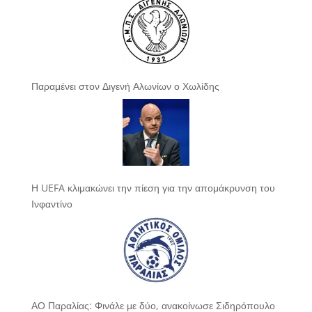
Παραμένει στον Διγενή Αλωνίων ο Χωλίδης
Η UEFA κλιμακώνει την πίεση για την απομάκρυνση του
Ινφαντίνο
ΑΟ Παραλίας: Φινάλε με δύο, ανακοίνωσε Σιδηρόπουλο