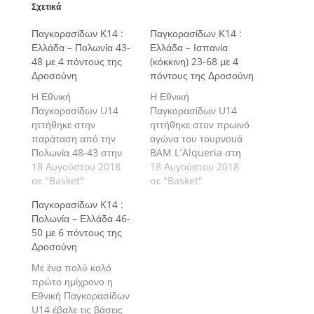
Σχετικά
Παγκορασίδων Κ14 :
Παγκορασίδων Κ14 :
Ελλάδα – Πολωνία 43-
Ελλάδα – Ισπανία
48 με 4 πόντους της
(κόκκινη) 23-68 με 4
Δροσούνη
πόντους της Δροσούνη
Η Εθνική
Η Εθνική
Παγκορασίδων U14
Παγκορασίδων U14
ηττήθηκε στην
ηττήθηκε στον πρωινό
παράταση από την
αγώνα του τουρνουά
Πολωνία 48-43 στην
BAM L´Alqueria στη
τελευταία μέρα του
18 Αυγούστου 2018
Βαλένθια 68-23 από
18 Αυγούστου 2018
τουρνουά BAM L
σε "Basket"
την κόκκινη ομάδα της
σε "Basket"
´Alqueria στην
Ισπανίας. Η Ελλάδα θα
Παγκορασίδων K14 :
Βαλένθια και κατέλαβε
αντιμετωπίσει την
Πολωνία – Ελλάδα 46-
την έκτη θέση.
Πολωνία για τις θέσεις
50 με 6 πόντους της
5-6 στις 18.00.
Δροσούνη
Με ένα πολύ καλό
πρώτο ημίχρονο η
Εθνική Παγκορασίδων
U14 έβαλε τις βάσεις