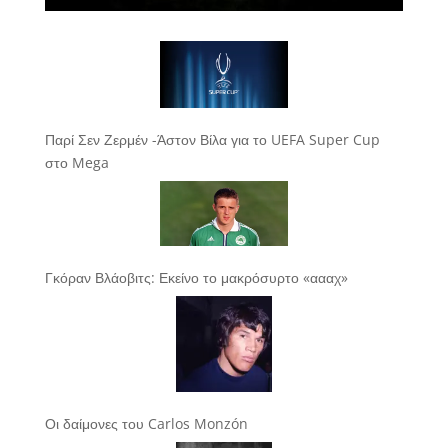
Παρί Σεν Ζερμέν -Άστον Βίλα για το UEFA Super Cup
στο Mega
Γκόραν Βλάοβιτς: Εκείνο το μακρόσυρτο «αααχ»
Οι δαίμονες του Carlos Monzón