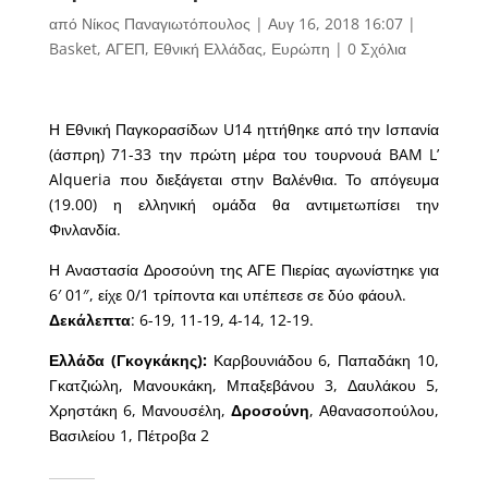
από
Νίκος Παναγιωτόπουλος
|
Αυγ 16, 2018 16:07
|
Basket
,
ΑΓΕΠ
,
Εθνική Ελλάδας
,
Ευρώπη
|
0 Σχόλια
Η Εθνική Παγκορασίδων U14 ηττήθηκε από την Ισπανία
(άσπρη) 71-33 την πρώτη μέρα του τουρνουά BAM L’
Alqueria που διεξάγεται στην Βαλένθια. Το απόγευμα
(19.00) η ελληνική ομάδα θα αντιμετωπίσει την
Φινλανδία.
Η Αναστασία Δροσούνη της ΑΓΕ Πιερίας αγωνίστηκε για
6′ 01″, είχε 0/1 τρίποντα και υπέπεσε σε δύο φάουλ.
Δεκάλεπτα
: 6-19, 11-19, 4-14, 12-19.
Ελλάδα (Γκογκάκης):
Καρβουνιάδου 6, Παπαδάκη 10,
Γκατζιώλη, Μανουκάκη, Μπαξεβάνου 3, Δαυλάκου 5,
Χρηστάκη 6, Μανουσέλη,
Δροσούνη
, Αθανασοπούλου,
Βασιλείου 1, Πέτροβα 2