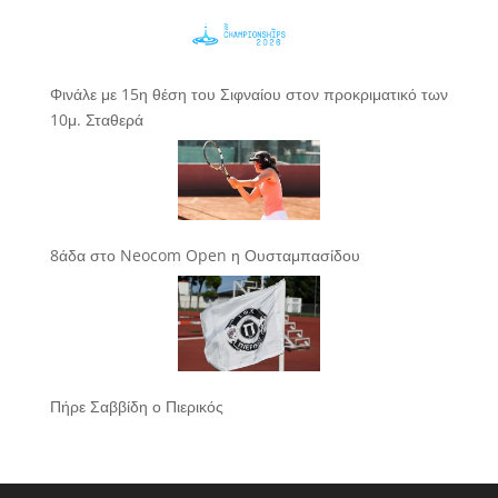
Φινάλε με 15η θέση του Σιφναίου στον προκριματικό των
10μ. Σταθερά
8άδα στο Neocom Open η Ουσταμπασίδου
Πήρε Σαββίδη ο Πιερικός