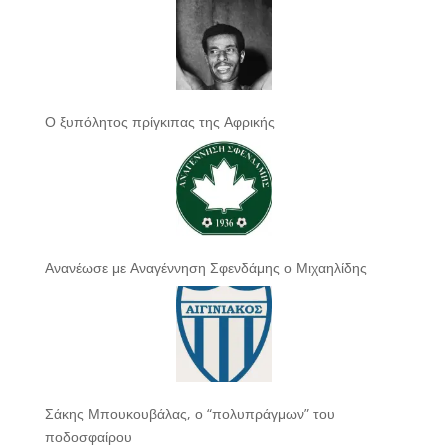
Ο ξυπόλητος πρίγκιπας της Αφρικής
Ανανέωσε με Αναγέννηση Σφενδάμης ο Μιχαηλίδης
Σάκης Μπουκουβάλας, ο “πολυπράγμων” του
ποδοσφαίρου