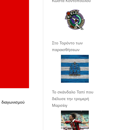
Κώστα Κοντόπουλου
Στο Τορόντο των
παραισθήσεων
Το σκάνδαλο Ταπί που
διέλυσε την τρομερή
υ διαγωνισμού
Μαρσέιγ