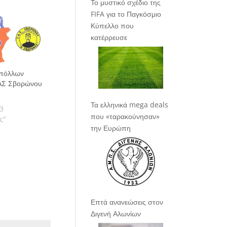
Το μυστικό σχέδιο της
FIFA για το Παγκόσμιο
Κύπελλο που
κατέρρευσε
Απόλλων
ΓΑΣ Σβορώνου
Τα ελληνικά mega deals
3
που «ταρακούνησαν»
ς"
την Ευρώπη
Επτά ανανεώσεις στον
Διγενή Αλωνίων