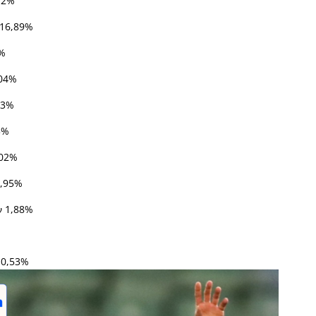
,72%
 16,89%
5%
,04%
63%
3%
,02%
2,95%
ν 1,88%
 0,53%