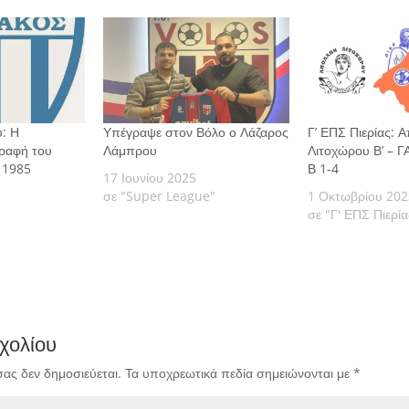
: Η
Υπέγραψε στον Βόλο ο Λάζαρος
Γ’ ΕΠΣ Πιερίας: 
γραφή του
Λάμπρου
Λιτοχώρου Β’ – 
ο 1985
Β 1-4
17 Ιουνίου 2025
σε "Super League"
1 Οκτωβρίου 202
σε "Γ' ΕΠΣ Πιερία
χολίου
σας δεν δημοσιεύεται.
Τα υποχρεωτικά πεδία σημειώνονται με
*