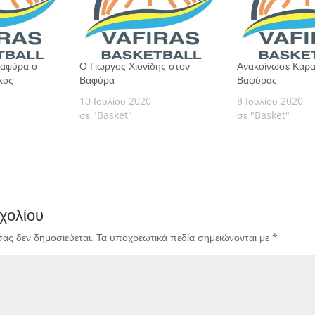
Βαφύρα ο
Ο Γιώργος Χιονίδης στον
Ανακοίνωσε Καρα
κος
Βαφύρα
Βαφύρας
10 Ιουλίου 2020
8 Ιουλίου 2020
σε "Basket"
σε "Basket"
χολίου
σας δεν δημοσιεύεται.
Τα υποχρεωτικά πεδία σημειώνονται με
*