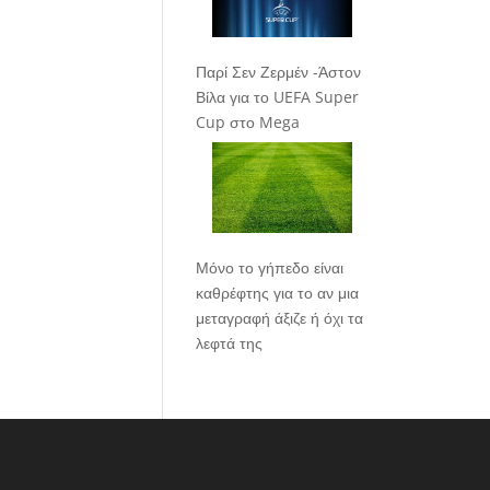
Παρί Σεν Ζερμέν -Άστον
Βίλα για το UEFA Super
Cup στο Mega
Μόνο το γήπεδο είναι
καθρέφτης για το αν μια
μεταγραφή άξιζε ή όχι τα
λεφτά της