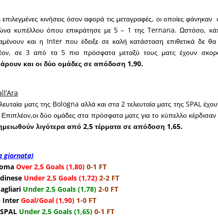
 επιλεγμένες κινήσεις όσον αφορά τις μεταγραφές, οι οποίες φάνηκαν
ώνα κυπέλλου όπου επικράτησε με 5 – 1 της Ternana. Ωστόσο, κάπ
μένουν και η Inter που έδειξε σε καλή κατάσταση επιθετικά δε θα
έον, σε 3 από τα 5 πιο πρόσφατα μεταξύ τους ματς έχουν σκορά
άρουν και οι δύο ομάδες σε απόδοση 1,90.
ll’Ara
ελευταία ματς της Bologna αλλά και στα 2 τελευταία ματς της SPAL έχο
 Επιπλέον,οι δύο ομάδες στα πρόσφατα ματς για το κύπελλο κέρδισαν μ
ημειωθούν λιγότερα από 2,5 τέρματα σε απόδοση 1,65.
1a giornata)
 Roma
Over 2,5 Goals (1,80)
0-1 FT
Udinese
Under 2,5 Goals (1,72)
2-2 FT
agliari
Under 2,5 Goals (1,78)
2-0 FT
 Inter
Goal/Goal (1,90)
1-0 FT
 SPAL
Under 2,5 Goals (1,65)
0-1 FT