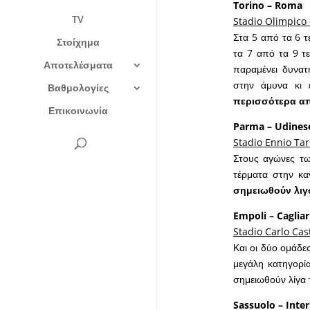
Torino – Roma
TV
Stadio Olimpico 
Στα 5 από τα 6 τ
Στοίχημα
τα 7 από τα 9 τε
Αποτελέσματα
παραμένει δυνατ
στην άμυνα κι 
Βαθμολογίες
περισσότερα απ
Επικοινωνία
Parma – Udines
Stadio Ennio Tar
Στους αγώνες τω
τέρματα στην κα
σημειωθούν λιγ
Empoli – Cagliar
Stadio Carlo Cas
Και οι δύο ομάδε
μεγάλη κατηγορία
σημειωθούν λίγα
Sassuolo – Inter