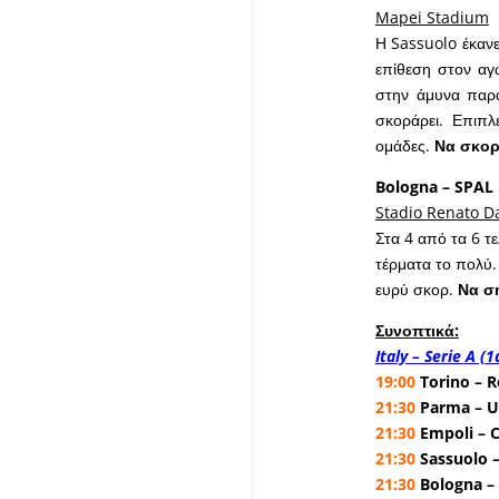
Mapei Stadium
Η Sassuolo έκανε
επίθεση στον αγ
στην άμυνα παρα
σκοράρει. Επιπλ
ομάδες.
Να σκορ
Bologna – SPAL
Stadio Renato Da
Στα 4 από τα 6 τ
τέρματα το πολύ.
ευρύ σκορ.
Να σ
Συνοπτικά:
Italy – Serie A (
19:00
Torino –
21:30
Parma – 
21:30
Empoli – C
21:30
Sassuolo –
21:30
Bologna –