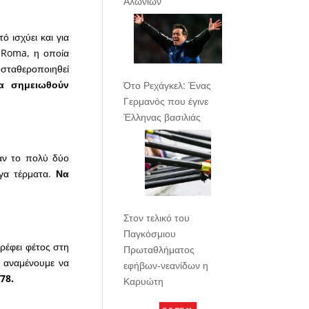
Αλωνίων
ό ισχύει και για
ς Roma, η οποία
σταθεροποιηθεί
α σημειωθούν
Ότο Ρεχάγκελ: Ένας
Γερμανός που έγινε
Έλληνας βασιλιάς
αν το πολύ δύο
ίγα τέρματα.
Να
Στον τελικό του
Παγκόσμιου
τρέφει φέτος στη
Πρωταθλήματος
ι αναμένουμε να
εφήβων-νεανίδων η
78.
Καρυώτη