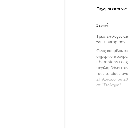
Εύχομαι επιτυχία σ
Σχετικά
Τρεις επιλογές απ
του Champions 
Φίλες και φίλοι, 
σημερινό πρόγρα
Champions Lea
περιλαμβάνει τρε
τους οποίους ανο
των Play-off. Πάμ
21 Αυγούστου 2
εκτιμήσεις μας αν
σε "Στοίχημα"