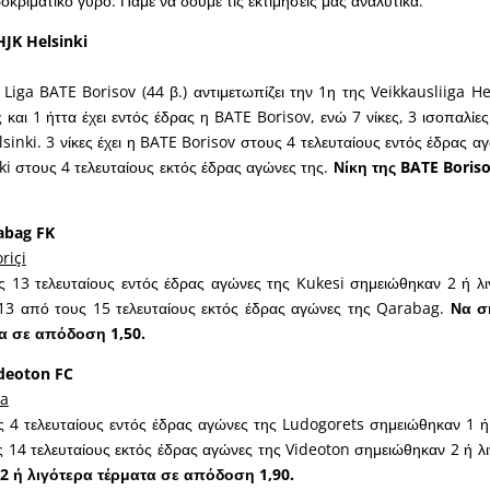
οκριματικό γύρο. Πάμε να δούμε τις εκτιμήσεις μας αναλυτικά.
HJK Helsinki
Liga BATE Borisov (44 β.) αντιμετωπίζει την 1η της Veikkausliiga Hel
ς και 1 ήττα έχει εντός έδρας η BATE Borisov, ενώ 7 νίκες, 3 ισοπαλίες 
sinki. 3 νίκες έχει η BATE Borisov στους 4 τελευταίους εντός έδρας α
nki στους 4 τελευταίους εκτός έδρας αγώνες της.
Νίκη της BATE Boris
abag FK
riçi
 13 τελευταίους εντός έδρας αγώνες της Kukesi σημειώθηκαν 2 ή λι
13 από τους 15 τελευταίους εκτός έδρας αγώνες της Qarabag.
Να ση
α σε απόδοση 1,50.
ideoton FC
na
 4 τελευταίους εντός έδρας αγώνες της Ludogorets σημειώθηκαν 1 ή
 14 τελευταίους εκτός έδρας αγώνες της Videoton σημειώθηκαν 2 ή λι
2 ή λιγότερα τέρματα σε απόδοση 1,90.