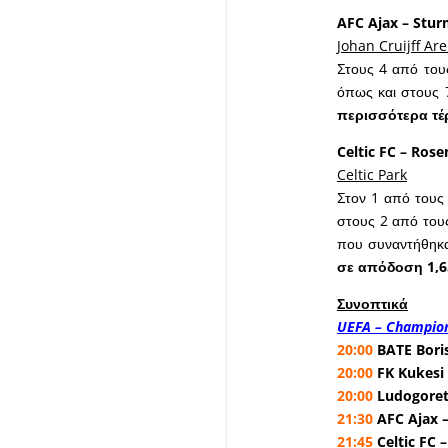
AFC Ajax – Stur
Johan Cruijff Ar
Στους 4 από τους
όπως και στους 
περισσότερα τέ
Celtic FC – Ros
Celtic Park
Στον 1 από τους 
στους 2 από τους
που συναντήθηκα
σε απόδοση 1,6
Συνοπτικά
UEFA – Champion
20:00
BATE Boris
20:00
FK Kukesi 
20:00
Ludogoret
21:30
AFC Ajax 
21:45
Celtic FC 