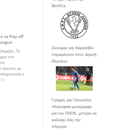
Benfica
ό τα Play-off
League
Σκούφας και Χαρεϊσβίλι
καλημέρα. Το
παραμένουν στον Διγενή
μμα του
Αλωνίων
gue
ις αγώνες με
οκληρώνεται ο
ff. Πάμε να
018
εις μας
Γράφας για Γιαννούλη:
«Κορυφαία μεταγραφη
για τον ΠΑΟΚ, μπορεί να
καλύψει όλη την
πλευρά»