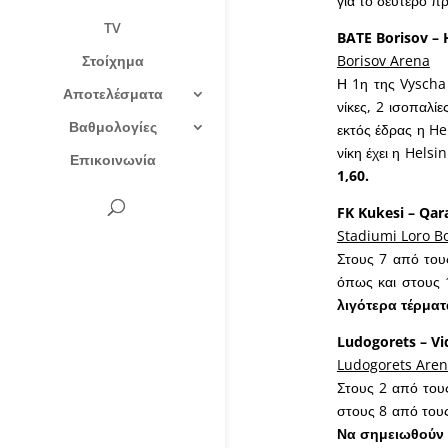
για το δεύτερο πρ
TV
BATE Borisov – 
Στοίχημα
Borisov Arena
Η 1η της Vyscha 
Αποτελέσματα
νίκες, 2 ισοπαλίε
Βαθμολογίες
εκτός έδρας η Hel
νίκη έχει η Helsi
Επικοινωνία
1,60.
FK Kukesi – Qar
Stadiumi Loro Bo
Στους 7 από τους
όπως και στους 
λιγότερα τέρματ
Ludogorets – V
Ludogorets Are
Στους 2 από τους
στους 8 από τους
Να σημειωθούν 