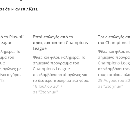
ε ότι κι αν επιλέξετε.
ό τα Play-off
Επτά επιλογές από τα
Τρεις επιλογές απ
League
προκριματικά του Champions
του Champions 
League
καλημέρα. Το
Φίλες και φίλοι, 
μμα του
Φίλες και φίλοι, καλημέρα. Το
σημερινό πρόγρα
gue
σημερινό πρόγραμμα του
Champions Lea
ις αγώνες με
Champions League
περιλαμβάνει τρε
ίγει ο γύρος
περιλαμβάνει επτά αγώνες για
τους οποίους ολ
ε να δούμε τις
018
το δεύτερο προκριματικό γύρο.
γύρος των Play-o
29 Αυγούστου 2
αλυτικά.
Πάμε να δούμε τις εκτιμήσεις
18 Ιουλίου 2017
δούμε τις εκτιμήσ
σε "Στοίχημα"
μας αναλυτικά.
σε "Στοίχημα"
αναλυτικά.