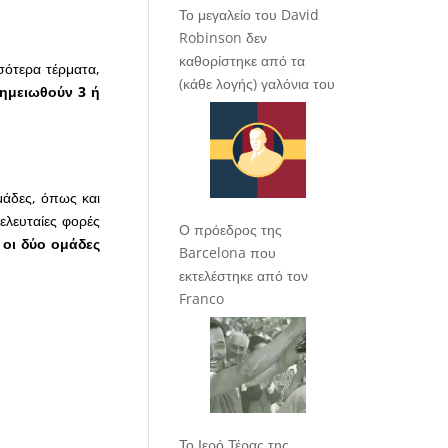
Το μεγαλείο του David
Robinson δεν
καθορίστηκε από τα
σότερα τέρματα,
(κάθε λογής) γαλόνια του
ημειωθούν 3 ή
μάδες, όπως και
ελευταίες φορές
Ο πρόεδρος της
οι δύο ομάδες
Barcelona που
εκτελέστηκε από τον
Franco
Το Ιερό Τέρας της