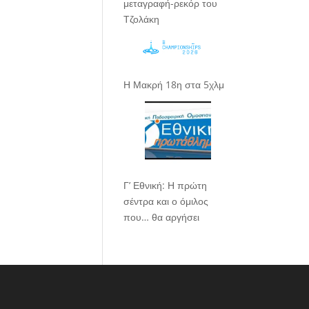
μεταγραφή-ρεκόρ του
Τζολάκη
Η Μακρή 18η στα 5χλμ
Γ’ Εθνική: Η πρώτη
σέντρα και ο όμιλος
που… θα αργήσει