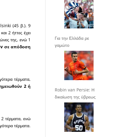
sinki (45 β.). 9
και 2 ήττες έχει
Για την Ελλάδα ρε
γώνες της, ενώ 1
γαμώτο
ov σε απόδοση
γότερα τέρματα,
μειωθούν 2 ή
Robin van Persie: Η
δικαίωση της ύβρεως
 2 τέρματα, ενώ
γότερα τέρματα.