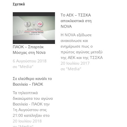
Σχετικά
To AEK – ΤΣΣΚΑ
αποκλειστικά στη
NOVA
Η NOVA εξέδωσε
ανακοίνωσε και
ενημέρωσε πως ο
ΠΑΟΚ – Σπαρτάκ
πρώτος αγώνας μεταξύ
Μόσχας στη Nova
της ΑΕΚ και της ΤΣΣΚΑ
6 Αυγούστου 2018
Μόσχας για τον τρίτο
20 Ιουλίου 2017
σε "Media"
προκριματικό γύρο του
σε "Media"
Champions League θα
Σε ελεύθερο κανάλι το
μεταδοθεί απ' τα
Βασιλεία – ΠΑΟΚ
κανάλια Novasports.
Τα τηλεοπτικά
δικαιώματα του αγώνα
Βασιλεία - ΠΑΟΚ την
1η Αυγούστου στις
21:00 κατέληξαν στο
τηλεοπτικό κανάλι του
20 Ιουλίου 2018
ιδιοκτήτη του
σε "Media"