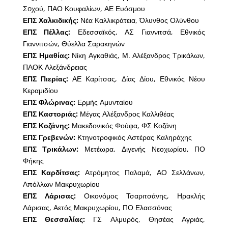
Σoχού, ΠΑΟ Κουφαλίων, ΑΕ Ευόσμου
ΕΠΣ Χαλκιδικής:
Νέα Καλλικράτεια, Όλυνθος Ολύνθου
ΕΠΣ Πέλλας:
Εδεσσαϊκός, ΑΣ Γιαννιτσά, Εθνικός
Γιαννιτσών, Θύελλα Σαρακηνών
ΕΠΣ Ημαθίας:
Νίκη Αγκαθιάς, Μ. Αλέξανδρος Τρικάλων,
ΠΑΟΚ Αλεξάνδρειας
ΕΠΣ Πιερίας:
ΑΕ Καρίτσας, Δίας Δίου, Εθνικός Νέου
Κεραμιδίου
ΕΠΣ Φλώρινας:
Ερμής Αμυνταίου
ΕΠΣ Καστοριάς:
Μέγας Αλέξανδρος Καλλιθέας
ΕΠΣ Κοζάνης:
Μακεδονικός Φούφα, ΦΣ Κοζάνη
ΕΠΣ Γρεβενών:
Κτηνοτροφικός Αστέρας Καληράχης
ΕΠΣ Τρικάλων:
Μετέωρα, Διγενής Νεοχωρίου, ΠΟ
Φήκης
ΕΠΣ Καρδίτσας:
Ατρόμητος Παλαμά, ΑΟ Σελλάνων,
Απόλλων Μακρυχωρίου
ΕΠΣ Λάρισας:
Οικονόμος Τσαριτσάνης, Ηρακλής
Λάρισας, Αετός Μακρυχωρίου, ΠΟ Ελασσόνας
ΕΠΣ Θεσσαλίας:
ΓΣ Αλμυρός, Θησέας Αγριάς,