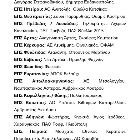
Διαγόρας Στεφανοβικείου, Δήμητρα Ευξεινούπολης
ΕΠΣ Ηπείρου:
ΑΟ Ανατολής, Θύελλα Κατσίκας
ΕΠΣ Θεσπρωτίας:
Σούλι Παραμυθιάς, Θυαμίς Καστρίου
ΕΠΣ Πρέβεζας / Λευκάδας:
Τηλυκράτης, Αχέρων
Καναλακίου, ΠΑΣ Πρέβεζα, ΠΑΣ Θύελλα 2015
ΕΠΣ Άρτας:
Αναγέννηση Άρτας, Σκούφας Κομποτίου
ΕΠΣ Κέρκυρας:
ΑΕ Λευκίμμης, Θιναλιακός, ΟΦΑΜ
ΕΠΣ Φθιώτιδας:
Αταλάντη, Οπούντιος Μαρτίνου
ΕΠΣ Εύβοιας:
Νέα Αρτάκη, Ηρακλής Ψαχνών
ΕΠΣ Φωκίδας:
Φωκικός
ΕΠΣ Ευρυτανίας:
ΑΠΟΚ Βελούχι
ΕΠΣ Αιτωλοακαρνανίας:
ΑΕ Μεσολογγίου,
Ναυπακτιακός Αστέρας, Αμβρακικός Λουτρού
ΕΠΣ Κεφαλληνίας/Ιθάκης:
Παλληξουριακός
ΕΠΣ Βοιωτίας:
ΑΟ Υπάτου, Κιθαιρών Καπαρελλίου,
Αμβρυσέας Διστόμου
ΕΠΣ Αθηνών:
Φωστήρας, Κηφισιά, Άγιος Ιερόθεος,
Χαραυγιακός, ΠΑΟ Ρουφ, Ηλιούπολη
ΕΠΣ Πειραιά:
Μοσχάτο, Εθνικός, Κερατσίνι,
Προοδευτική, Αίας Σαλαμίνας, ΑΟ Καραβάς