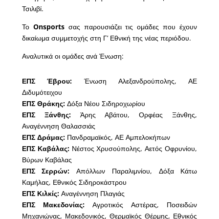
Τσιλιβί.
Το
Onsports
σας παρουσιάζει τις ομάδες που έχουν
δικαίωμα συμμετοχής στη Γ’ Εθνική της νέας περιόδου.
Αναλυτικά οι ομάδες ανά Ένωση:
ΕΠΣ Έβρου:
Ένωση Αλεξανδρούπολης, ΑΕ
Διδυμότειχου
ΕΠΣ Θράκης:
Δόξα Νέου Σιδηροχωρίου
ΕΠΣ Ξάνθης:
Άρης Αβάτου, Ορφέας Ξάνθης,
Αναγέννηση Θαλασσιάς
ΕΠΣ Δράμας:
Πανδραμαϊκός, ΑΕ Αμπελοκήπων
ΕΠΣ Καβάλας:
Νέστος Χρυσούπολης, Αετός Οφρυνίου,
Βύρων Καβάλας
ΕΠΣ Σερρών:
Απόλλων Παραλιμνίου, Δόξα Κάτω
Καμήλας, Εθνικός Σιδηροκάστρου
ΕΠΣ Κιλκίς:
Αναγέννηση Πλαγιάς
ΕΠΣ Μακεδονίας:
Αγροτικός Αστέρας, Ποσειδών
Μηχανιώνας, Μακεδονικός, Θερμαϊκός Θέρμης, Εθνικός