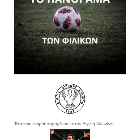
Τέσσερις νεαροί παραμένουν στον Διγενή Αλωνίων