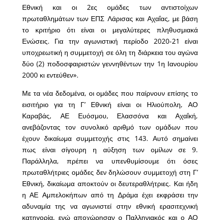
Εθνική και οι 2ες ομάδες των αντιστοίχων
πρωταθλημάτων των ΕΠΣ Λάρισας και Αχαΐας, με βάση
το κριτήριο ότι είναι οι μεγαλύτερες πληθυσμιακά
Ενώσεις. Για την αγωνιστική περίοδο 2020-21 είναι
υποχρεωτική η συμμετοχή σε όλη τη διάρκεια του αγώνα
δύο (2) ποδοσφαιριστών γεννηθέντων την 1η Ιανουρίου
2000 κι εντεύθεν».
Με τα νέα δεδομένα, οι ομάδες που παίρνουν επίσης το
εισιτήριο για τη Γ’ Εθνική είναι οι Ηλιούπολη, ΑΟ
Καραβάς, ΑΕ Ευόσμου, Ελασσόνα και Αχαΐκή,
ανεβάζοντας τον συνολικό αριθμό των ομάδων που
έχουν δικαίωμα συμμετοχής στις 143. Αυτό σημαίνει
πως είναι σίγουρη η αύξηση των ομίλων σε 9.
Παράλληλα, πρέπει να υπενθυμίσουμε ότι όσες
πρωταθλήτριες ομάδες δεν δηλώσουν συμμετοχή στη Γ’
Εθνική, δικαίωμα αποκτούν οι δευτεραθλήτριες. Και ήδη
η ΑΕ Αμπελοκήπων από τη Δράμα έχει εκφράσει την
αδυναμία της να αγωνιστεί στην εθνική ερασιτεχνική
κατηγορία, ενώ αποχώρησαν ο Παλληνιακός και ο ΑΟ