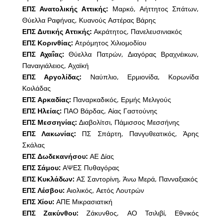
ΕΠΣ Ανατολικής Αττικής:
Μαρκό, Αήττητος Σπάτων,
Θύελλα Ραφήνας, Κυανούς Αστέρας Βάρης
ΕΠΣ Δυτικής Αττικής:
Ακράτητος, Πανελευσινιακός
ΕΠΣ Κορινθίας:
Ατρόμητος Χιλιομοδίου
ΕΠΣ Αχαΐας:
Θύελλα Πατρών, Διαγόρας Βραχνέικων,
Παναιγιάλειος, Αχαϊκή
ΕΠΣ Αργολίδας:
Ναύπλιο, Ερμιονίδα, Κορωνίδα
Κοιλάδας
ΕΠΣ Αρκαδίας:
Παναρκαδικός, Ερμής Μελιγούς
ΕΠΣ Ηλείας:
ΠΑΟ Βάρδας, Αίας Γαστούνης
ΕΠΣ Μεσσηνίας:
Διαβολίτσι, Πάμισσος Μεσσήνης
ΕΠΣ Λακωνίας:
ΠΣ Σπάρτη, Πανγυθεατικός, Άρης
Σκάλας
ΕΠΣ Δωδεκανήσου:
ΑΕ Δίας
ΕΠΣ Σάμου:
ΑΨΕΣ Πυθαγόρας
ΕΠΣ Κυκλάδων:
ΑΣ Σαντορίνη, Άνω Μερά, Πανναξιακός
ΕΠΣ Λέσβου:
Αιολικός, Αετός Λουτρών
ΕΠΣ Χίου:
ΑΠΕ Μικρασιατική
ΕΠΣ Ζακύνθου:
Ζάκυνθος, ΑΟ Τσιλιβί, Εθνικός