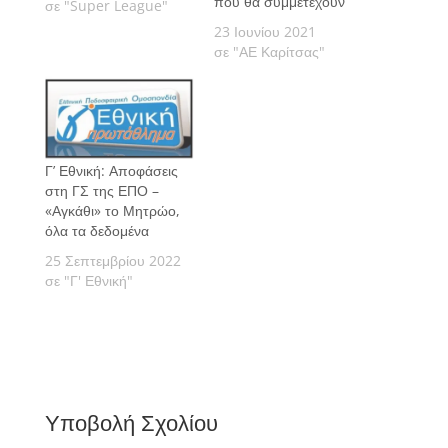
που θα συμμετέχουν
σε "Super League"
23 Ιουνίου 2021
σε "ΑΕ Καρίτσας"
Γ’ Εθνική: Αποφάσεις
στη ΓΣ της ΕΠΟ –
«Αγκάθι» το Μητρώο,
όλα τα δεδομένα
25 Σεπτεμβρίου 2022
σε "Γ' Εθνική"
Υποβολή Σχολίου